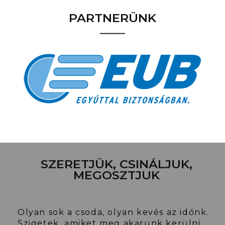
PARTNERÜNK
SZERETJÜK, CSINÁLJUK,
MEGOSZTJUK
Olyan sok a csoda, olyan kevés az időnk.
Szigetek, amiket meg akarunk kerülni,