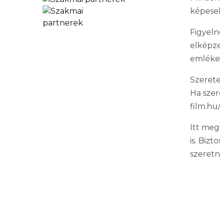
képesek
Figyeln
elképze
emlékek
Szerete
Ha szer
film.hu/
Itt meg
is. Biz
szeretn