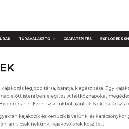
TÚRÁK
TÚRAVÁLASZTÓ
CSAPATÉPÍTÉS
EXPLORERS S
REK
 kajakozás legjobb társa, barátja, kiegészítése. Egy kajak
 nap előtt isteni bemelegítés. A hétköznapokat megédesíti
z Explorers-nél. Ezért szívünkből ajánljuk Nektek Kriszta
 gyakran kajakozik és kenuzik is velünk, és karácsonyko
ján, amit csak nekünk, kajakosoknak készített.