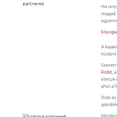
Ha ninc
magad a
egyénre
kriyoga
A kajak
túrázni
Szeretn
Robit
, 
életük 
ahol a 
Robi és
ajándék
Minden 