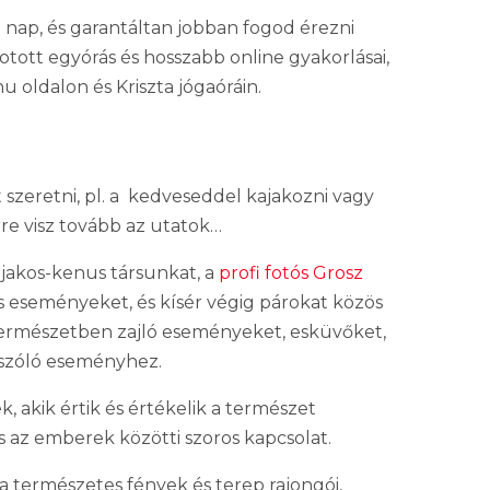
en nap, és garantáltan jobban fogod érezni
tott egyórás és hosszabb online gyakorlásai,
u oldalon és Kriszta jógaóráin.
szeretni, pl. a kedveseddel kajakozni vagy
rre visz tovább az utatok…
jakos-kenus társunkat, a
profi fotós Grosz
sas eseményeket, és kísér végig párokat közös
 természetben zajló eseményeket, esküvőket,
e szóló eseményhez.
 akik értik és értékelik a természet
s az emberek közötti szoros kapcsolat.
a természetes fények és terep rajongói,