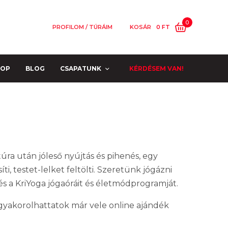
0
PROFILOM / TÚRÁIM
KOSÁR
0
FT
HOP
BLOG
CSAPATUNK
KÉRDÉSEM VAN!
túra után jóleső nyújtás és pihenés, egy
, testet-lelket feltölti. Szeretünk jógázni
 és a KriYoga jógaóráit és életmódprogramját.
r gyakorolhattatok már vele online ajándék