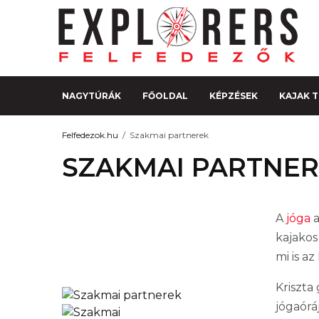
NAGYTÚRÁK
FŐOLDAL
KÉPZÉSEK
KAJAK 
Felfedezok.hu
Szakmai partnerek
SZAKMAI PARTNE
A
jóga
a
kajakos
mi is a
Kriszta
jógaórá