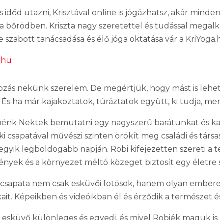
s időd utazni, Krisztával online is jógázhatsz, akár mind
 bőrödben. Kriszta nagy szeretettel és tudással megalko
 szabott tanácsadása és élő jóga oktatása vár a KriYoga.h
.hu
ozás nekünk szerelem. De megértjük, hogy mást is lehet 
. És ha már kajakoztatok, túráztatok együtt, ki tudja, me
énk Nektek bemutatni egy nagyszerű barátunkat és ka
aki csapatával művészi szinten örökít meg családi és tár
egyik legboldogabb napján. Robi kifejezetten szereti a
fények és a környezet méltó közeget biztosít egy életr
 csapata nem csak esküvői fotósok, hanem olyan emberek,
ait. Képeikben és videóikban él és érződik a természet é
esküvő különleges és egyedi, és mivel Robiék maguk is 