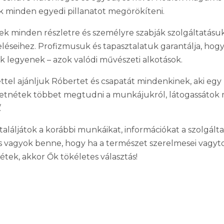
 minden egyedi pillanatot megörökíteni.
ek minden részletre és személyre szabják szolgáltatásuk
léseihez. Profizmusuk és tapasztalatuk garantálja, hogy
 legyenek – azok valódi művészeti alkotások.
ttel ajánljuk Róbertet és csapatát mindenkinek, aki egy
etnétek többet megtudni a munkájukról, látogassátok m
.
találjátok a korábbi munkáikat, információkat a szolgálta
tos vagyok benne, hogy ha a természet szerelmesei vagy
étek, akkor Ők tökéletes választás!