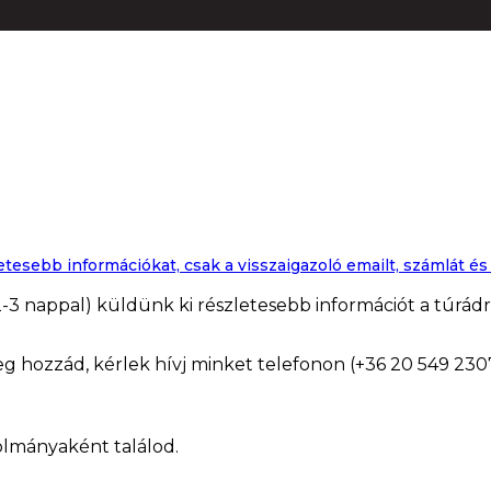
sebb információkat, csak a visszaigazoló emailt, számlát és a
t 2-3 nappal) küldünk ki részletesebb információt a túrá
 hozzád, kérlek hívj minket telefonon (+36 20 549 230
tolmányaként találod.