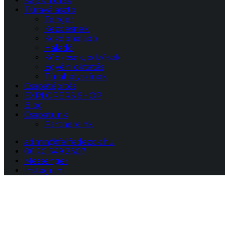
Kajak Túrák
Túraválasztó
Tenger
Kezdésnek
Középhaladó
Haladó
Képzések, edzések
Egyéni oktatás
Túrahelyszínek
Csapatépítés
EXPLORERS SHOP
Blog
Csapatunk
Partnereink
admin@felfedezok.hu
06 20 549 2307
Messenger
Instagram