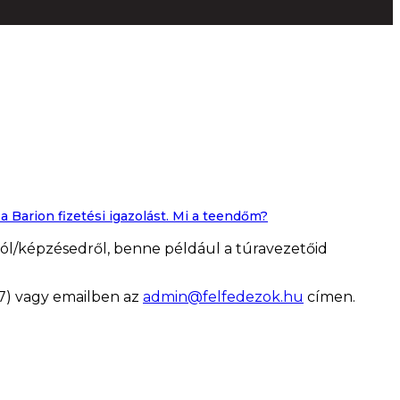
 Barion fizetési igazolást. Mi a teendőm?
dról/képzésedről, benne például a túravezetőid
7) vagy emailben az
admin@felfedezok.hu
címen.