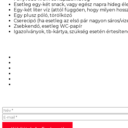
Esetleg egy-két snack, vagy egész napra hideg é
Egy-két liter víz (attól függően, hogy milyen hoss
Egy plusz póló, törölköző
Cserecipő (ha esetleg az első pár nagyon sáros/vize
Zsebkendő, esetleg WC-papír
Igazolványok, tb-kártya, szükség esetén értesíte