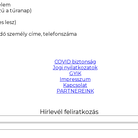
lelem
zú a túranap)
s lesz)
ndő személy címe, telefonszáma
COVID biztonság
Jogi nyilatkozatok
GYIK
Impresszum
Kapcsolat
PARTNEREINK
Hírlevél feliratkozás