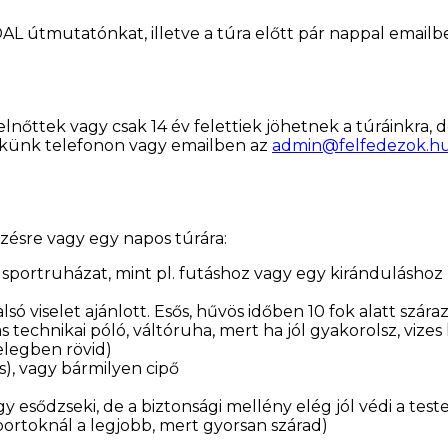
tmutatónkat, illetve a túra előtt pár nappal emailben 
lnőttek vagy csak 14 év felettiek jöhetnek a túráinkra,
 nekünk telefonon vagy emailben az
admin@felfedezok.h
zésre vagy egy napos túrára:
– sportruházat, mint pl. futáshoz vagy egy kiránduláshoz 
só viselet ajánlott. Esős, hűvös időben 10 fok alatt száraz
chnikai póló, váltóruha, mert ha jól gyakorolsz, vizes l
elegben rövid)
s), vagy bármilyen cipő
esődzseki, de a biztonsági mellény elég jól védi a testet 
portoknál a legjobb, mert gyorsan szárad)