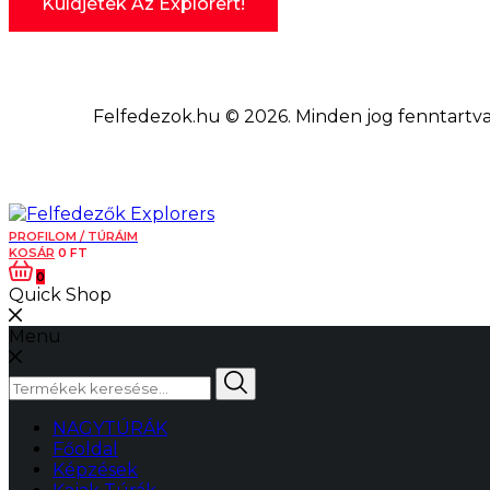
Felfedezok.hu © 2026. Minden jog fenntartva.
PROFILOM / TÚRÁIM
KOSÁR
0
FT
0
Quick Shop
Menu
Keresés
a
következőre:
NAGYTÚRÁK
Főoldal
Képzések