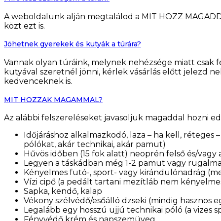
A weboldalunk alján megtalálod a MIT HOZZ MAGADDAL ú
közt ezt is.
Jöhetnek gyerekek és kutyák a túrára?
Vannak olyan túráink, melynek nehézsége miatt csak fe
kutyával szeretnél jönni, kérlek vásárlás előtt jelezd
kedvenceknek is.
MIT HOZZAK MAGAMMAL?
Az alábbi felszereléseket javasoljuk magaddal hozni ed
Időjáráshoz alkalmazkodó, laza – ha kell, réteges 
pólókat, akár technikai, akár pamut)
Hűvös időben (15 fok alatt) neoprén felső és/vagy al
Legyen a táskádban még 1-2 pamut vagy rugalmas te
Kényelmes futó-, sport- vagy kirándulónadrág (m
Vízi cipő (a pedált tartani mezítláb nem kényelme
Sapka, kendő, kalap
Vékony szélvédő/esőálló dzseki (mindig hasznos egy 
Legalább egy hosszú ujjú technikai póló (a vizes s
Fényvédő krém és napszemüveg