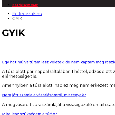
Kérdésem van!
Felfedezok.hu
GYIK
GYIK
Egy hét múlva túrám lesz veletek, de nem kaptam még részlete
A túra előtt pár nappal (általában 1 héttel, edzés előt
elérhetőségeit is.
Amennyiben a túra előtti nap ez még nem érkezett meg
Nem jött számla a vásárlásomról, mit tegyek?
A megvásárolt túra számláját a visszaigazoló email csa
Mire lesz szükségem a túrán?