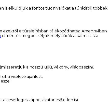
is elküldjük a fontos tudnivalókat a túrádról, többek
 de ezekről a túraleírásban tájékozódhatsz. Amennyiben
u
címen, és megbeszéljük mely túrák alkalmasak a
(mi szeretjük a hosszú ujjú, vékony, világos színű
ruha viselete ajánlott.
eszel.
az esetleges zápor, zivatar eső ellen is)