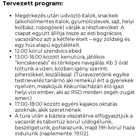
Tervezett program:
Megérkezés után üdvözlő italok, snackek
(alkoholmentes italok, gyümölcslevek, sajt, helyi
kolbász, ropogósok) várják a résztvevőket. A
csapat együtt állítja össze az esti bográcsos
vacsorához azt a kétféle ételt – egy zöldség és
egy hús alapú egytálételt.
12:00 körül szendvics ebéd
13:00-16:00 között kenutúra, játékos
“kincskeresés” és térképes navigálás. Kb 3 órát
töltünk a vizen, közben igény szerinti
pihenőkkel, kiszállással. (Túravezetőink egyike
testnevelés tanárnő aki remekül ért a gyerekek
nyelvén, másikójuk Kiskunlacházán élő igazi
helyi vízi ember, aki az RSD minden zegét-zugát
ismeri.)
17:00-18:00 között egyéni kajakos oktatás
azoknak, akik szeretnének
A túra után a bázisra visszatérve elfogyasztjuk a
vacsorát és tábortűz körül üldögélünk,
beszélgetünk, poharazunk, majd 19h körül haza
indulunk (naplemente: 19:02).