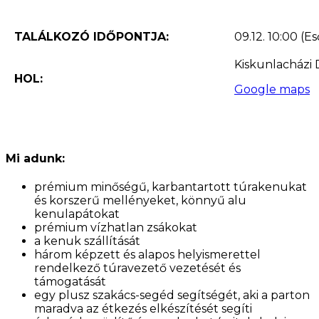
TALÁLKOZÓ IDŐPONTJA:
09.12. 10:00
(Es
Kiskunlacházi
HOL:
Google maps
Mi adunk:
prémium minőségű, karbantartott túrakenukat
és korszerű mellényeket, könnyű alu
kenulapátokat
prémium vízhatlan zsákokat
a kenuk szállítását
három képzett és alapos helyismerettel
rendelkező túravezető vezetését és
támogatását
egy plusz szakács-segéd segítségét, aki a parton
maradva az étkezés elkészítését segíti