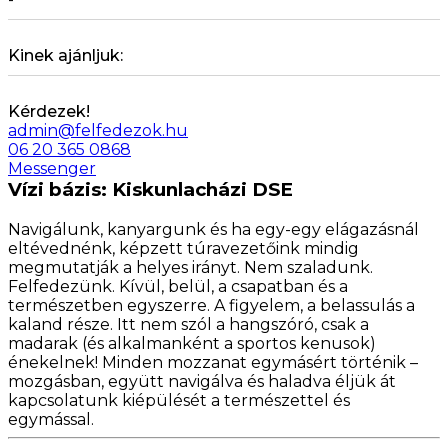
Kinek ajánljuk:
Kérdezek!
admin@felfedezok.hu
06 20 365 0868
Messenger
Vízi bázis: Kiskunlacházi DSE
Navigálunk, kanyargunk és ha egy-egy elágazásnál
eltévednénk, képzett túravezetőink mindig
megmutatják a helyes irányt. Nem szaladunk.
Felfedezünk. Kívül, belül, a csapatban és a
természetben egyszerre. A figyelem, a belassulás a
kaland része. Itt nem szól a hangszóró, csak a
madarak (és alkalmanként a sportos kenusok)
énekelnek! Minden mozzanat egymásért történik –
mozgásban, együtt navigálva és haladva éljük át
kapcsolatunk kiépülését a természettel és
egymással.