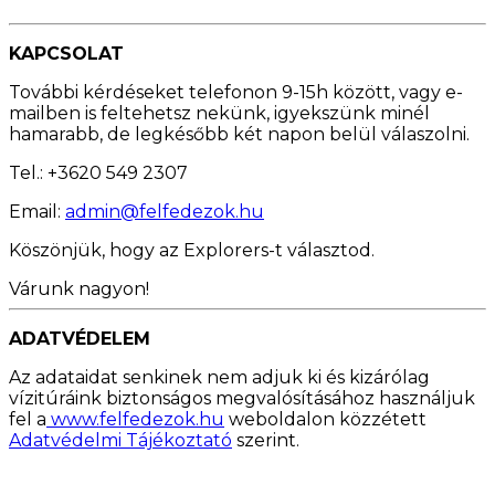
KAPCSOLAT
További kérdéseket telefonon 9-15h között, vagy e-
mailben is feltehetsz nekünk, igyekszünk minél
hamarabb, de legkésőbb két napon belül válaszolni.
Tel.: +3620 549 2307
Email:
admin@felfedezok.hu
Köszönjük, hogy az Explorers-t választod.
Várunk nagyon!
ADATVÉDELEM
Az adataidat senkinek nem adjuk ki és kizárólag
vízitúráink biztonságos megvalósításához használjuk
fel a
www.felfedezok.hu
weboldalon közzétett
Adatvédelmi Tájékoztató
szerint.