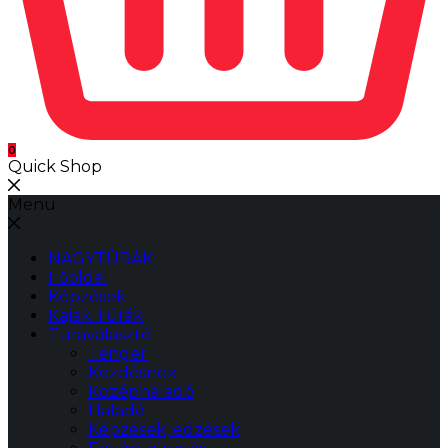
0
Quick Shop
Menu
NAGYTÚRÁK
Főoldal
Képzések
Kajak Túrák
Túraválasztó
Tenger
Kezdésnek
Középhaladó
Haladó
Képzések, edzések