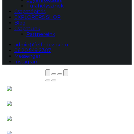
Egyéni oktatás
Túrahelyszínek
Csapatépítés
EXPLORERS SHOP
Blog
Csapatunk
Partnereink
admin@felfedezok.hu
06 20 549 2307
Messenger
Instagram