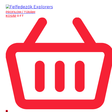
PROFILOM / TÚRÁIM
KOSÁR
0
FT
0