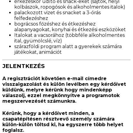
érkezéskor üdítő és snack-eket (sajtok, helyi
kolbászok, ropogósok és alkoholmentes italok)
palackozott vizet és snacket a 3-órás
felfedezéshez
bográcsos főzéshez és étkezéshez
alapanyagokat, konyhai és étkezési eszközöket
Italokat a vacsorához (többféle alkoholmentes
ital, gyümölcslé, víz)
szárazföldi program alatt a gyerekek számára
játékokat, animációt
JELENTKEZÉS
A regisztrációt követően e-mail címedre
visszaigazolást és külön levélben egy kérdőívet
küldünk, melyre kérünk hogy mindenképp
válaszolj, ezzel megkönnyítve a programotok
megszervezését számunkra.
Kérünk, hogy a kérdőívet minden, a
csapatépítésen résztvevő személy számára
külön-külön töltsd ki, ha egyszerre több helyet
foglalsz.