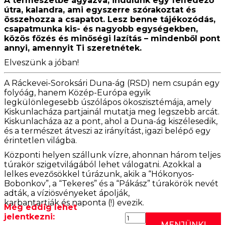
A természetbe ágyazva, indulunk egy felfedező
útra, kalandra, ami egyszerre szórakoztat és
összehozza a csapatot. Lesz benne tájékozódás,
csapatmunka kis- és nagyobb egységekben,
közös főzés és minőségi lazítás – mindenből pont
annyi, amennyit Ti szeretnétek.
Elveszünk a jóban!
A Ráckevei-Soroksári Duna-ág (RSD) nem csupán egy
folyóág, hanem Közép-Európa egyik
legkülönlegesebb úszólápos ökoszisztémája, amely
Kiskunlacháza partjainál mutatja meg legszebb arcát.
Kiskunlacháza az a pont, ahol a Duna-ág kiszélesedik,
és a természet átveszi az irányítást, igazi belépő egy
érintetlen világba.
Központi helyen szállunk vízre, ahonnan három teljes
túrakör szigetvilágából lehet válogatni. Azokkal a
lelkes evezősökkel túrázunk, akik a “Hókonyos-
Bobonkov”, a “Tekeres” és a “Pákász” túrakörök nevét
adták, a víziösvényeket ápolják,
karbantartják és naponta (!) evezik.
Még eddig lehet
jelentkezni:
2026.09.12:
MENJÜNK!