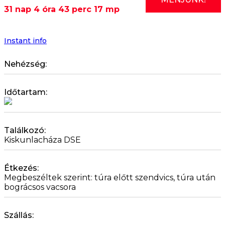
Cloudsoft
31 nap 4 óra 43 perc 16 mp
-
csapatépítő
az
RSD-
Instant info
n
mennyiség
Nehézség:
Időtartam:
Találkozó:
Kiskunlacháza DSE
Étkezés:
Megbeszéltek szerint: túra előtt szendvics, túra után
bográcsos vacsora
Szállás:
-