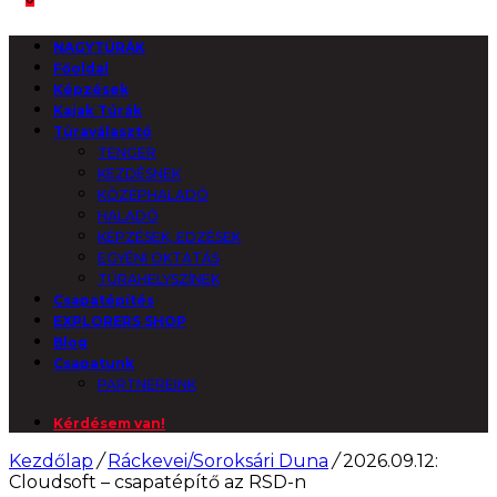
NAGYTÚRÁK
Főoldal
Képzések
Kajak Túrák
Túraválasztó
TENGER
KEZDÉSNEK
KÖZÉPHALADÓ
HALADÓ
KÉPZÉSEK, EDZÉSEK
EGYÉNI OKTATÁS
TÚRAHELYSZÍNEK
Csapatépítés
EXPLORERS SHOP
Blog
Csapatunk
PARTNEREINK
Kérdésem van!
Kezdőlap
/
Ráckevei/Soroksári Duna
/
2026.09.12:
Cloudsoft – csapatépítő az RSD-n