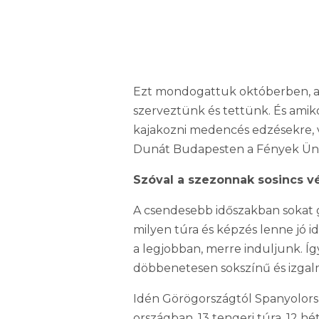
Ezt mondogattuk októberben, ah
szerveztünk és tettünk. És amik
kajakozni medencés edzésekre, vár
Dunát Budapesten a Fények Ünn
Szóval a szezonnak sosincs v
A csendesebb időszakban sokat 
milyen túra és képzés lenne jó i
a legjobban, merre induljunk. Í
döbbenetesen sokszínű és izgalma
Idén Görögországtól Spanyolország
országban, 13 tengeri túra, 12 h