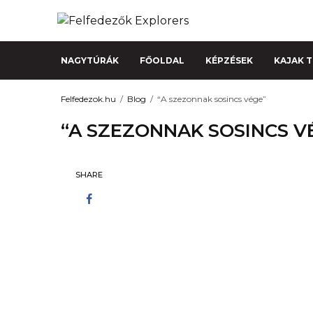
NAGYTÚRÁK
FŐOLDAL
KÉPZÉSEK
KAJAK 
Felfedezok.hu
Blog
“A szezonnak sosincs vége”
“A SZEZONNAK SOSINCS V
SHARE