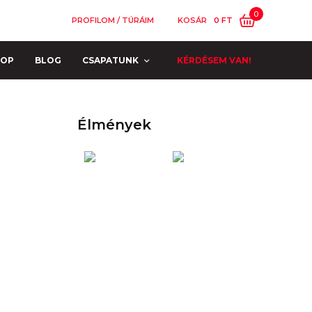
0
PROFILOM / TÚRÁIM
KOSÁR
0
FT
HOP
BLOG
CSAPATUNK
KÉRDÉSEM VAN!
Élmények