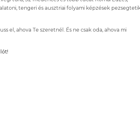
balatoni, tengeri és ausztriai folyami képzések pezsegteti
uss el, ahova Te szeretnél. És ne csak oda, ahova mi
lót!