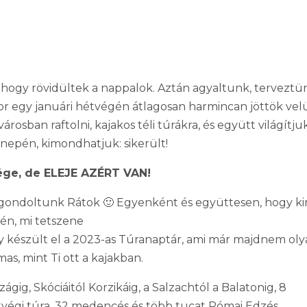
ogy rövidültek a nappalok. Aztán agyaltunk, terveztü
or egy januári hétvégén átlagosan harmincan jöttök ve
osban raftolni, kajakos téli túrákra, és együtt világítjuk
epén, kimondhatjuk: sikerült!
ége, de ELEJE AZÉRT VAN!
gondoltunk Rátok 🙂 Egyenként és együttesen, hogy k
dén, mi tetszene
gy készült el a 2023-as Túranaptár, ami már majdnem ol
s, mint Ti ott a kajakban.
ig, Skóciáitól Korzikáig, a Salzachtól a Balatonig, 8
étvégi túra, 32 medencés és több tucat Római Edzés,