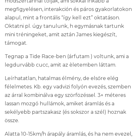
módszertannal tolják, ami sokkal inkább a
megfigyelésen, interakción és páros gyakorlatokon
alapul, mint a frontális “így kell ezt” oktatáson.
Oktatni pl. úgy tanulunk, h egymásnak tartunk
mini tréningeket, amit aztán James kiegészít,
támogat.
Tegnap a Tide Race-ben (árfutam
) voltunk, ami a
legdurvább cucc, amit az èletemben láttam.
Leírhatatlan, hatalmas élmény, de elsőre elég
félelmetes. Kb. egy vadvizi folyón evezés, szemben
az árral
kombinálva egy szörfözéssel. 3+ méteres
lassan mozgó hullámok, amiket áramlás és a
sekélyebb partszakasz (és sokszor a szél) hoznak
össze.
Alatta 10-15km/h árapály áramlás, és ha nem evezel,