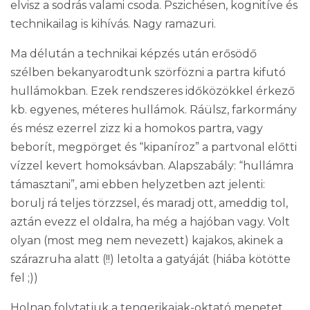
elvisz a sodrás
valami csoda. Pszichésen, kognitíve és
technikailag is kihívás. Nagy ramazuri.
Ma délután a technikai képzés után erősödő
szélben bekanyarodtunk szörfözni a partra kifutó
hullámokban. Ezek rendszeres időközökkel érkező
kb. egyenes, méteres hullámok. Ráülsz, farkormány
és mész ezerrel
zizz ki a homokos partra, vagy
beborít, megpörget és “kipaníroz” a partvonal előtti
vízzel kevert homoksávban. Alapszabály: “hullámra
támasztani”, ami ebben helyzetben azt jelenti:
borulj rá teljes törzzsel, és maradj ott, ameddig tol,
aztán evezz el oldalra, ha még a hajóban vagy. Volt
olyan (most meg nem nevezett) kajakos, akinek a
szárazruha alatt (!!) letolta a gatyáját (hiába kötötte
fel ;))
Holnap folytatjuk a tengerikajak-oktató menetet,