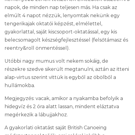
napok, de minden nap teljesen más. Ha csak az
elmúlt 4 napot nézzük, lenyomtak nekünk egy
tengerikajak oktatói képzést, elmélettel,
gyakorlattal, saját kiscsoport-oktatással, egy kis
belecsomagolt készségfejlesztéssel (felsőtámasz és
reentry&roll önmentéssel).
Utóbbi nagy mumus volt nekem sokáig, de
részekre szedve sikerült megtanulni, aztán az itteni
alap-virtus szerint vittük is egyből az öbölből a
hullámokba.
Megjegyzés: vacak, amikor a nyakamba befolyik a
hidegvíz és 2 óra alatt lassan, mindent eláztatva
megérkezik a lábujjakhoz.
A gyakorlati oktatást saját British Canoeing