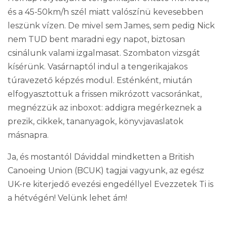
és a 45-50km/h szél miatt valószínü kevesebben
leszünk vízen. De mivel sem James, sem pedig Nick
nem TUD bent maradni egy napot, biztosan
csinálunk valami izgalmasat. Szombaton vizsgát
kísérünk. Vasárnaptól indul a tengerikajakos
túravezető képzés modul. Esténként, miután
elfogyasztottuk a frissen mikrózott vacsoránkat,
megnézzük az inboxot: addigra megérkeznek a
prezik, cikkek, tananyagok, könyvjavaslatok
másnapra.
Ja, és mostantól Dáviddal mindketten a British
Canoeing Union (BCUK) tagjai vagyunk, az egész
UK-re kiterjedő evezési engedéllyel
Evezzetek Ti is
a hétvégén!
Velünk lehet ám!