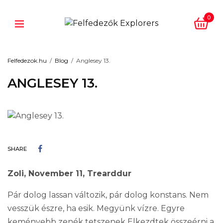
0
Felfedezok.hu
Blog
Anglesey 13.
ANGLESEY 13.
SHARE
Zoli, November 11, Trearddur
Pár dolog lassan változik, pár dolog konstans. Nem
vesszük észre, ha esik. Megyünk vízre. Egyre
keményebb zenék tetszenek
Elkezdtek összeérni a