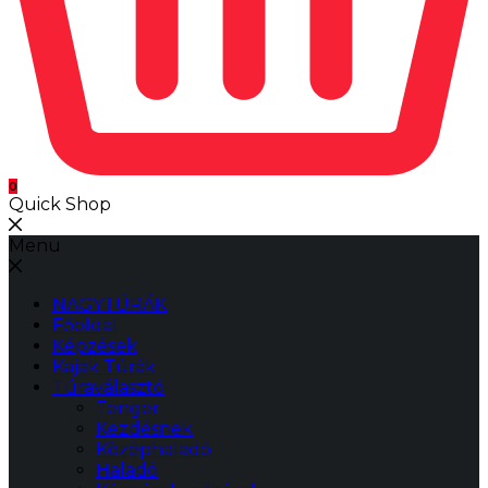
0
Quick Shop
Menu
NAGYTÚRÁK
Főoldal
Képzések
Kajak Túrák
Túraválasztó
Tenger
Kezdésnek
Középhaladó
Haladó