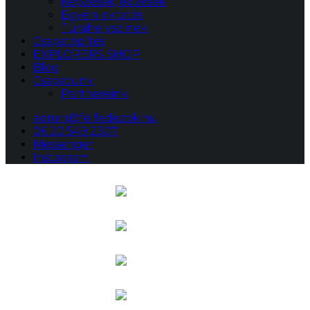
Képzések, edzések
Egyéni oktatás
Túrahelyszínek
Csapatépítés
EXPLORERS SHOP
Blog
Csapatunk
Partnereink
admin@felfedezok.hu
06 20 549 2307
Messenger
Instagram