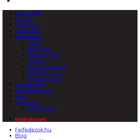
NAGYTÚRÁK
Főoldal
Képzések
Kajak Túrák
Túraválasztó
TENGER
KEZDÉSNEK
KÖZÉPHALADÓ
HALADÓ
KÉPZÉSEK, EDZÉSEK
EGYÉNI OKTATÁS
TÚRAHELYSZÍNEK
Csapatépítés
EXPLORERS SHOP
Blog
Csapatunk
PARTNEREINK
Kérdésem van!
Felfedezok.hu
Blog