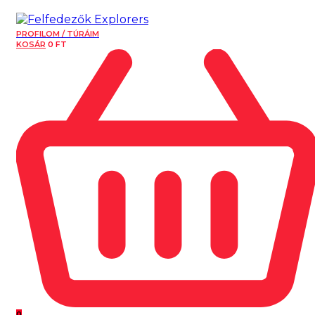
PROFILOM / TÚRÁIM
KOSÁR
0
FT
0