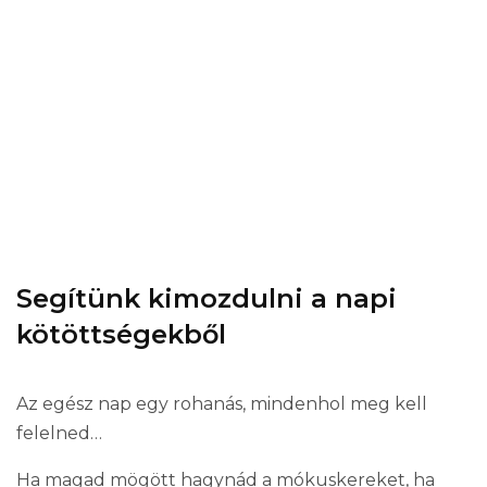
MINDIG CSÖRÖG A
TELEFON?
Segítünk kimozdulni a napi
kötöttségekből
Az egész nap egy rohanás, mindenhol meg kell
felelned…
Ha magad mögött hagynád a mókuskereket, ha