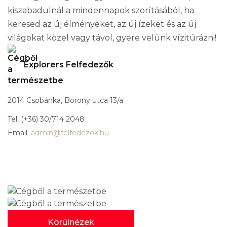
kiszabadulnál a mindennapok szorításából, ha
keresed az új élményeket, az új ízeket és az új
világokat közel vagy távol, gyere velünk vízitúrázni!
Explorers Felfedezők
2014 Csobánka, Borony utca 13/a
Tel: (+36) 30/714 2048
Email:
admin@felfedezok.hu
Körülnézek