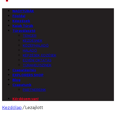
NAGYTÚRÁK
Főoldal
Képzések
Kajak Túrák
Túraválasztó
TENGER
KEZDÉSNEK
KÖZÉPHALADÓ
HALADÓ
KÉPZÉSEK, EDZÉSEK
EGYÉNI OKTATÁS
TÚRAHELYSZÍNEK
Csapatépítés
EXPLORERS SHOP
Blog
Csapatunk
PARTNEREINK
Kérdésem van!
Kezdőlap
/
Lezajlott