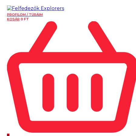
PROFILOM / TÚRÁIM
KOSÁR
0
FT
0