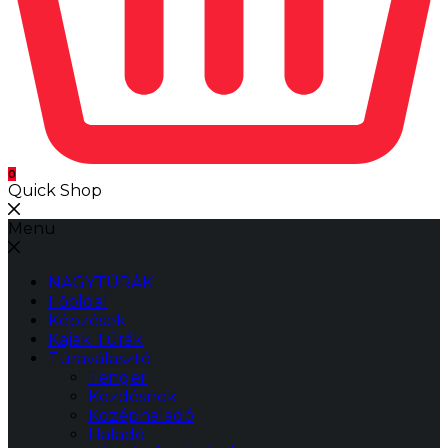
0
Quick Shop
Menu
NAGYTÚRÁK
Főoldal
Képzések
Kajak Túrák
Túraválasztó
Tenger
Kezdésnek
Középhaladó
Haladó