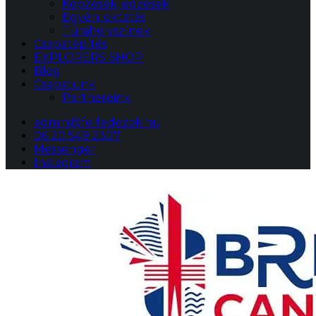
Képzések, edzések
Egyéni oktatás
Túrahelyszínek
Csapatépítés
EXPLORERS SHOP
Blog
Csapatunk
Partnereink
admin@felfedezok.hu
06 20 549 2307
Messenger
Instagram