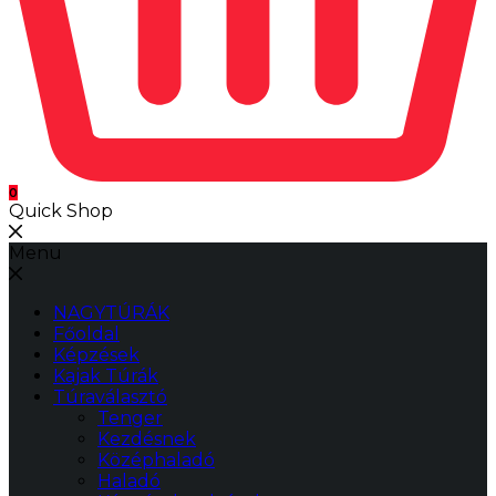
0
Quick Shop
Menu
NAGYTÚRÁK
Főoldal
Képzések
Kajak Túrák
Túraválasztó
Tenger
Kezdésnek
Középhaladó
Haladó