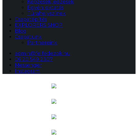
Képzések, edzések
Egyéni oktatás
Túrahelyszínek
Csapatépítés
EXPLORERS SHOP
Blog
Csapatunk
Partnereink
admin@felfedezok.hu
06 20 549 2307
Messenger
Instagram