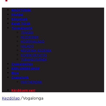
NAGYTÚRÁK
Főoldal
Képzések
Kajak Túrák
Túraválasztó
TENGER
KEZDÉSNEK
KÖZÉPHALADÓ
HALADÓ
KÉPZÉSEK, EDZÉSEK
EGYÉNI OKTATÁS
TÚRAHELYSZÍNEK
Csapatépítés
EXPLORERS SHOP
Blog
Csapatunk
PARTNEREINK
Kérdésem van!
Kezdőlap
/
Vogalonga