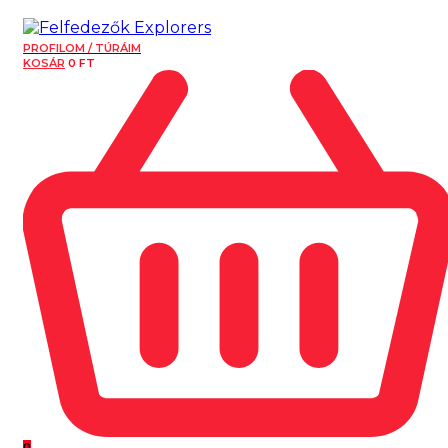
PROFILOM / TÚRÁIM
KOSÁR
0
FT
0