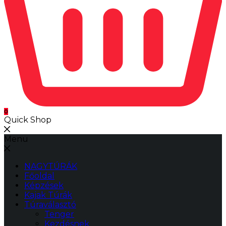
0
Quick Shop
Menu
NAGYTÚRÁK
Főoldal
Képzések
Kajak Túrák
Túraválasztó
Tenger
Kezdésnek