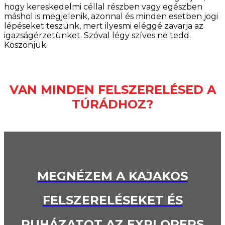
hogy kereskedelmi céllal részben vagy egészben
máshol is megjelenik, azonnal és minden esetben jogi
lépéseket teszünk, mert ilyesmi eléggé zavarja az
igazságérzetünket. Szóval légy szíves ne tedd.
Köszönjük.
VAN MINDEN FELSZERELÉSED A
TÚRÁDHOZ?
MEGNÉZEM A KAJAKOS
FELSZERELÉSEKET ÉS
RUHÁZATOT AZ EXPLORERS