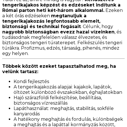
tengerikajakos képzést és edzéseket indítunk a
Római parton heti két-három alkalommal.
Ezeken
a két órás edzéseken
megtanuljuk a
tengerikajakozás legfontosabb elemeit,
biztonsági és technikai fogásait
. Célunk, hogy
nagyobb biztonságban evezz hazai vízeinken
, és
tudásodnak megfelelően válassz élvezetes, és
biztonságos tengeri túraterepet. Felkészülés tengeri
túrákra. Profizmus, edzés, társaság, pihenés, mindez
egy helyen.
Többek között ezeket tapasztalhatod meg, ha
velünk tartasz:
Kondi fejlesztés
A tengerikajakozás alapjai: kajakok, lapátok,
öltözet különböző évszakokban, éghajlatokban
Hajó szárazföldi felkészítése, beállítása,
biztonságos vízreszállás
Lapáthasználat: meghajtás, stabilitás, sokféle
kanyarodás
A hatékony meghajtás és fordulás, különbségek
a meghajtás és a lapáttal kormányzás között,