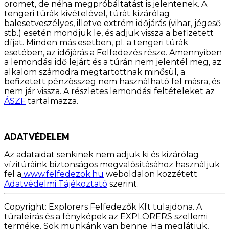
örömet, de néha megpróbáltatást is jelentenek. A
tengeri túrák kivételével, túrát kizárólag
balesetveszélyes, illetve extrém időjárás (vihar, jégeső
stb.) esetén mondjuk le, és adjuk vissza a befizetett
díjat. Minden más esetben, pl. a tengeri túrák
esetében, az időjárás a Felfedezés része. Amennyiben
a lemondási idő lejárt és a túrán nem jelentél meg, az
alkalom számodra megtartottnak minősül, a
befizetett pénzösszeg nem használható fel másra, és
nem jár vissza. A részletes lemondási feltételeket az
ÁSZF
tartalmazza.
ADATVÉDELEM
Az adataidat senkinek nem adjuk ki és kizárólag
vízitúráink biztonságos megvalósításához használjuk
fel a
www.felfedezok.hu
weboldalon közzétett
Adatvédelmi Tájékoztató
szerint.
Copyright: Explorers Felfedezők Kft tulajdona. A
túraleírás és a fényképek az EXPLORERS szellemi
terméke. Sok munkánk van benne. Ha meglátjuk,