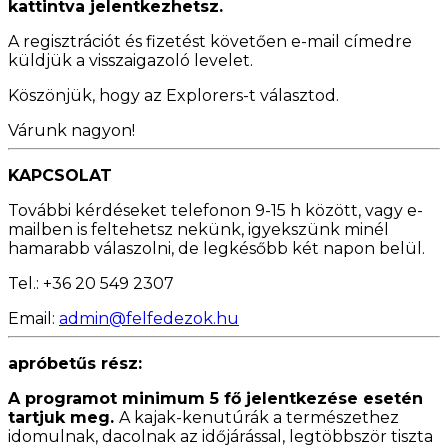
kattintva jelentkezhetsz.
A regisztrációt és fizetést követően e-mail címedre
küldjük a visszaigazoló levelet.
Köszönjük, hogy az Explorers-t választod.
Várunk nagyon!
KAPCSOLAT
További kérdéseket telefonon 9-15 h között, vagy e-
mailben is feltehetsz nekünk, igyekszünk minél
hamarabb válaszolni, de legkésőbb két napon belül.
Tel.: +36 20 549 2307
Email:
admin@felfedezok.hu
apróbetűs rész:
A programot minimum 5 fő jelentkezése esetén
tartjuk meg.
A kajak-kenutúrák a természethez
idomulnak, dacolnak az időjárással, legtöbbször tiszta