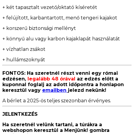
+ két tapasztalt vezető/oktató kíséretét
+ felújított, karbantartott, menő tengeri kajakot
+ korszerű biztonsági mellényt
+ könnyű alu vagy karbon kajaklapát használatát
+ vízhatlan zsákot
+ hullámszoknyát
FONTOS: Ha szeretnél részt venni egy római
edzésen,
legalább 48 órával
az edzés előtt a
kuponnal foglalj az adott időpontra a honlapon
keresztül vagy
emailben
jelezd nekünk!
A bérlet a 2025-ös teljes szezonban érvényes.
JELENTKEZÉS
Ha szeretnél velünk tartani, a túrákra a
webshopon keresztül a Menjünk! gombra