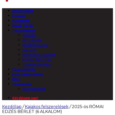
NAGYTÚRÁK
Főoldal
Képzések
Kajak Túrák
Túraválasztó
TENGER
KEZDÉSNEK
KÖZÉPHALADÓ
HALADÓ
KÉPZÉSEK, EDZÉSEK
EGYÉNI OKTATÁS
TÚRAHELYSZÍNEK
Csapatépítés
EXPLORERS SHOP
Blog
Csapatunk
PARTNEREINK
Kérdésem van!
Kezdőlap
/
Kajakos felszerelések
/
2025-ös RÓMAI
EDZÉS BÉRLET (6 ALKALOM)