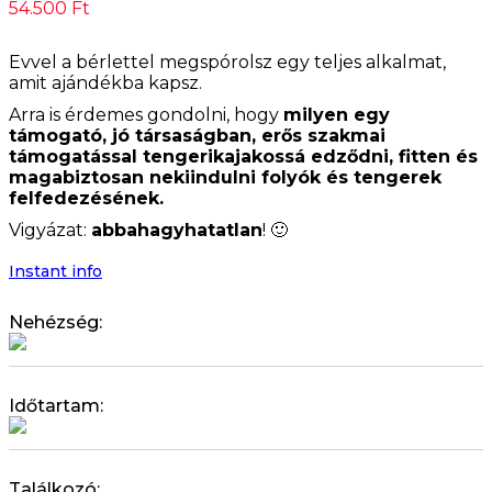
54.500
Ft
Evvel a bérlettel megspórolsz egy teljes alkalmat,
amit ajándékba kapsz.
Arra is érdemes gondolni, hogy
milyen egy
támogató, jó társaságban, erős szakmai
támogatással tengerikajakossá edződni, fitten és
magabiztosan nekiindulni folyók és tengerek
felfedezésének.
Vigyázat:
abbahagyhatatlan
! 🙂
Instant info
Nehézség:
Időtartam:
Találkozó: