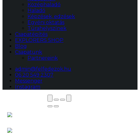
Középhaladó
Haladó
Képzések, edzések
Egyéni oktatás
Túrahelyszínek
Csapatépítés
EXPLORERS SHOP
Blog
Csapatunk
Partnereink
admin@felfedezok.hu
06 20 549 2307
Messenger
Instagram