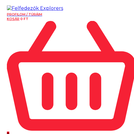
PROFILOM / TÚRÁIM
KOSÁR
0
FT
0