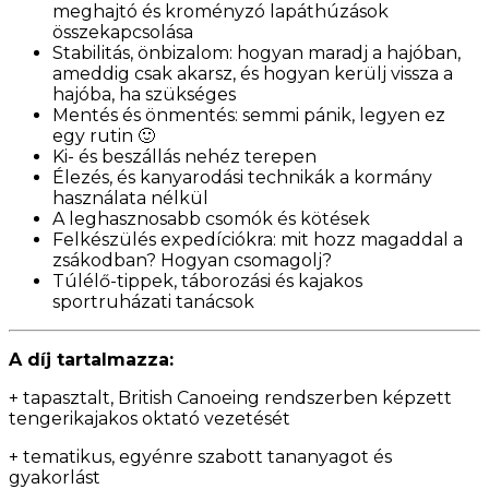
meghajtó és kroményzó lapáthúzások
összekapcsolása
Stabilitás, önbizalom: hogyan maradj a hajóban,
ameddig csak akarsz, és hogyan kerülj vissza a
hajóba, ha szükséges
Mentés és önmentés: semmi pánik, legyen ez
egy rutin 🙂
Ki- és beszállás nehéz terepen
Élezés, és kanyarodási technikák a kormány
használata nélkül
A leghasznosabb csomók és kötések
Felkészülés expedíciókra: m
it hozz magaddal a
zsákodban? Hogyan csomagolj?
Túlélő-tippek, táborozási és kajakos
sportruházati tanácsok
A díj tartalmazza:
+ tapasztalt, British Canoeing rendszerben képzett
tengerikajakos oktató vezetését
+ tematikus, egyénre szabott tananyagot és
gyakorlást