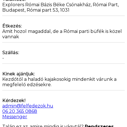
Explorers Római Bázis Béke Csónakház, Római Part,
Budapest, Római part 53, 1031
Étkezés:
Amit hozol magaddal, de a Római parti büfék is közel
vannak
Szállás:
-
Kinek ajánljuk:
Kezdőtől a haladó kajakosokig mindenkit várunk a
megfelelő edzésekre.
Kérdezek!
admin@felfedezok.hu
06 20 365 0868
Messenger
Talán ez az, amire mindig is vágytál?
Rendszeres