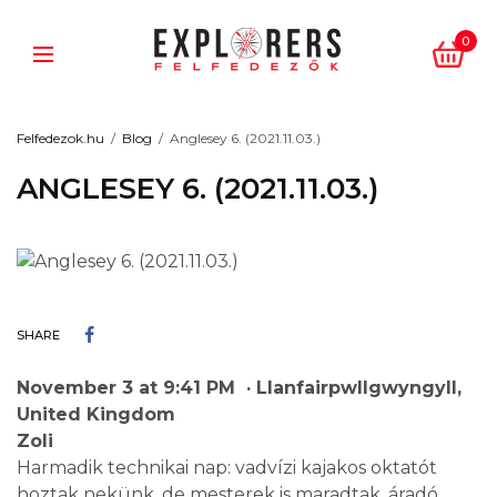
0
Felfedezok.hu
Blog
Anglesey 6. (2021.11.03.)
ANGLESEY 6. (2021.11.03.)
SHARE
N
o
v
e
m
b
er
3
a
t
9
:
41
P
M
·
Llanfairpwllgwyngyll,
United Kingdom
Zoli
Harmadik technikai nap: vadvízi kajakos oktatót
hoztak nekünk, de mesterek is maradtak, áradó