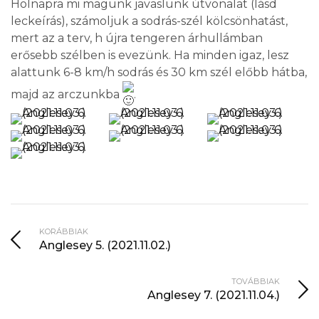
Holnapra mi magunk javaslunk útvonalat (lásd
leckeírás), számoljuk a sodrás-szél kölcsönhatást,
mert az a terv, h újra tengeren árhullámban
erősebb szélben is evezünk. Ha minden igaz, lesz
alattunk 6-8 km/h sodrás és 30 km szél előbb hátba,
majd az arczunkba
.
KORÁBBIAK
Anglesey 5. (2021.11.02.)
TOVÁBBIAK
Anglesey 7. (2021.11.04.)