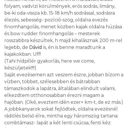
folyam, vadvízi körülmények, erős sodrás, limány,
be-ki oda-vissza kb. 15-18 km/h sodrással, sodrásra
élezés, sebesség- pozíció-szög, oldalra evezés
finomhangolás, menet közben kajak oldalra húzása
és bow rudder finomhangolás – mesterek
rosszabbra készültek, h majd kihalásznak 200 m-rel
lejjebb, de
Dávid
is, én is benne maradtunk a
kajakokban. Uff!
(Tahi hídpillér gyakorlás, here we come,
készüljetek!!!!)
Saját evezésemen azt veszem észre, jobban bízom a
vízben, többet, szélesebben és bátrabban
támaszkodok a lapátra, általában elindult valami,
elkezdtem otthonosabban érezni magam a
hajóban. (Oké, eveztem idén ezer+ km-t, de ez más.)
A jobbkanyarok sokat fejlődtek, oldalra evezésnél
rádőlés belső élre, mintha egy háromszög tartana:
combtámasz- lapát a két lenti csúcsa, fenti kéz