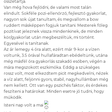
összetartja.
Van még hova fejlődni, de valami most talán
elindult. Sokféle pozi-ellenőrző, fejlesztő gyakorlat,
nagyon sok újat tanultam, és megvallom a bow
ruddert másképpen fogjuk tanítani. Mesterek főleg
pozitívat jeleznek vissza mindenkinek, de minden
kör/gyakorlat után megbeszéltük, mi történt.
Egyesével is tanítanak.
Az ár lemegy 4 óra alatt, ezért már 9-kor a vízen
voltunk, 3.5 órával hullafáradtan ebédeltünk, utána
még másfél óra gyakorlás szakadó esőben, végén a
mára megszokott eszkimóka. Eddig a szükséges
rossz volt, most elkezdtem picit megkedvelni, nézek
a víz alatt, feljönni gyors, stabil, nagyhullámban még
nem kellett. Ott van egy pszichés faktor, és érdekes
feszíteni a határokat. Minden esetre jó tudni, hogy
működik.
Isteni nap volt a mai