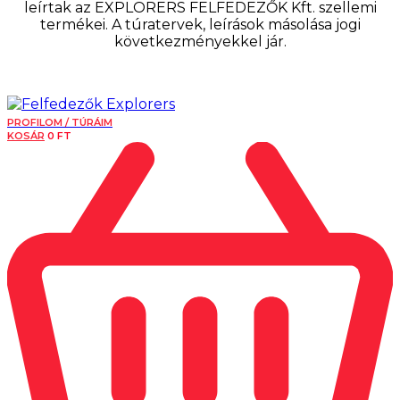
leírtak az EXPLORERS FELFEDEZŐK Kft. szellemi
termékei. A túratervek, leírások másolása jogi
következményekkel jár.
PROFILOM / TÚRÁIM
KOSÁR
0
FT