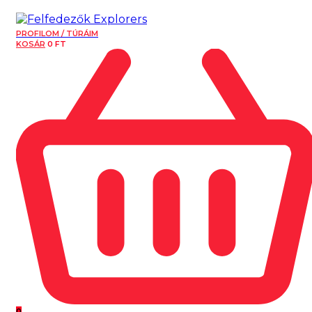
PROFILOM / TÚRÁIM
KOSÁR
0
FT
0