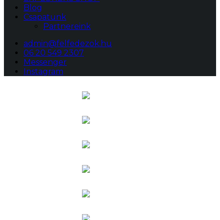
Blog
Csapatunk
Partnereink
admin@felfedezok.hu
06 20 549 2307
Messenger
Instagram