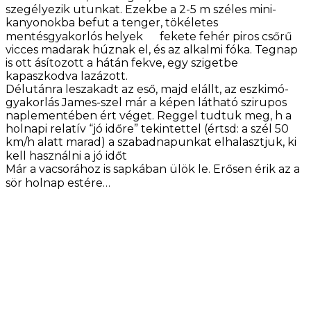
szegélyezik utunkat. Ezekbe a 2-5 m széles mini-
kanyonokba befut a tenger, tökéletes
mentésgyakorlós helyek
fekete fehér piros csőrű
vicces madarak húznak el, és az alkalmi fóka. Tegnap
is ott ásítozott a hátán fekve, egy szigetbe
kapaszkodva lazázott.
Délutánra leszakadt az eső, majd elállt, az eszkimó-
gyakorlás James-szel már a képen látható szirupos
naplementében ért véget. Reggel tudtuk meg, h a
holnapi relatív “jó időre” tekintettel (értsd: a szél 50
km/h alatt marad) a szabadnapunkat elhalasztjuk, ki
kell használni a jó időt
Már a vacsorához is sapkában ülök le. Erősen érik az a
sör holnap estére…