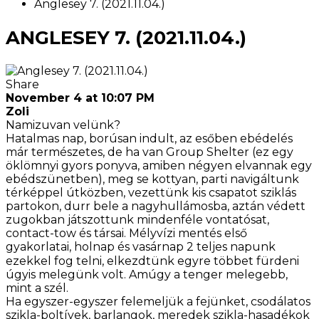
Anglesey 7. (2021.11.04.)
ANGLESEY 7. (2021.11.04.)
Share
November 4 at 10:07 PM
Zoli
Namizuvan velünk?
Hatalmas nap, borúsan indult, az esőben ebédelés
már természetes, de ha van Group Shelter (ez egy
öklömnyi gyors ponyva, amiben négyen elvannak egy
ebédszünetben), meg se kottyan, parti navigáltunk
térképpel útközben, vezettünk kis csapatot sziklás
partokon, durr bele a nagyhullámosba, aztán védett
zugokban játszottunk mindenféle vontatósat,
contact-tow és társai. Mélyvízi mentés első
gyakorlatai, holnap és vasárnap 2 teljes napunk
ezekkel fog telni, elkezdtünk egyre többet fürdeni
úgyis melegünk volt. Amúgy a tenger melegebb,
mint a szél.
Ha egyszer-egyszer felemeljük a fejünket, csodálatos
szikla-boltívek, barlangok, meredek szikla-hasadékok