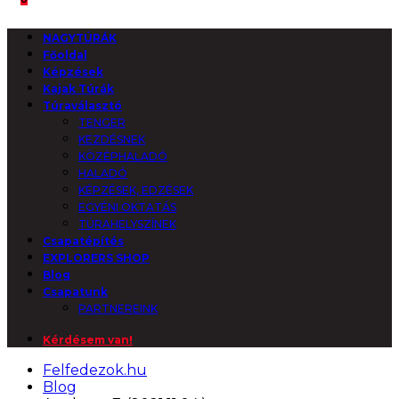
NAGYTÚRÁK
Főoldal
Képzések
Kajak Túrák
Túraválasztó
TENGER
KEZDÉSNEK
KÖZÉPHALADÓ
HALADÓ
KÉPZÉSEK, EDZÉSEK
EGYÉNI OKTATÁS
TÚRAHELYSZÍNEK
Csapatépítés
EXPLORERS SHOP
Blog
Csapatunk
PARTNEREINK
Kérdésem van!
Felfedezok.hu
Blog