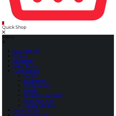
0
Quick Shop
Menu
NAGYTÚRÁK
Főoldal
Képzések
Kajak Túrák
Túraválasztó
Tenger
Kezdésnek
Középhaladó
Haladó
Képzések, edzések
Egyéni oktatás
Túrahelyszínek
Csapatépítés
EXPLORERS SHOP