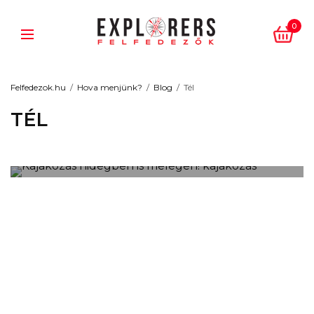
0
Felfedezok.hu
Hova menjünk?
Blog
Tél
TÉL
Kajakozás hidegben is
melegen!