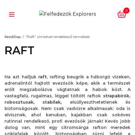
0
Kezdőlap
/
“Raft” címkével rendelkező termékek
RAFT
Ha azt halljuk
raft
, rafting beugrik a háborgó vizeken,
adrenalintól hajtott evezősök képe, akik a természet
erőit megzabolázva vágtatnak a habok közt. A
vastagfalú, rugalmas, léggel töltött raftok
strapabírók,
robosztusak, stabilak,
elsüllyeszthetetlenek és
biztonságosak. Nem csak vadvízre alkalmasak: oda is
elvisznek, ahol kenuban, kajakban csak sokéves
rutinnal rendelkező, profi evezősök járnak! Kevés jobb
dolog van, mint egy citromsárga rafton meredek
sziklafalak között, biztonságban zúzni lefelé a