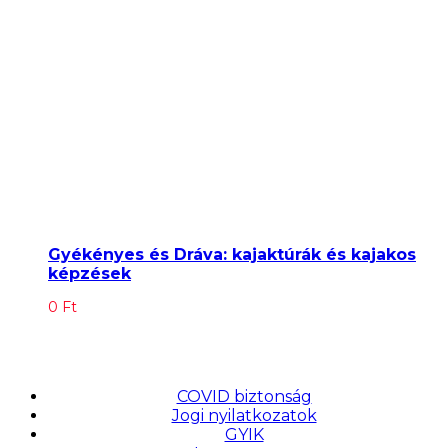
Gyékényes és Dráva: kajaktúrák és kajakos
képzések
0
Ft
COVID biztonság
Jogi nyilatkozatok
GYIK