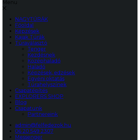
Menu
NAGYTÚRÁK
Főoldal
Képzések
Kajak Túrák
Túraválasztó
Tenger
Kezdésnek
Középhaladó
Haladó
Képzések, edzések
Egyéni oktatás
Túrahelyszínek
Csapatépítés
EXPLORERS SHOP
Blog
Csapatunk
Partnereink
admin@felfedezok.hu
06 20 549 2307
Messenger