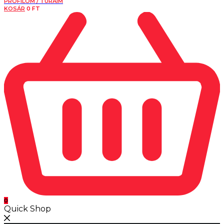
PROFILOM / TÚRÁIM
KOSÁR
0
FT
0
Quick Shop