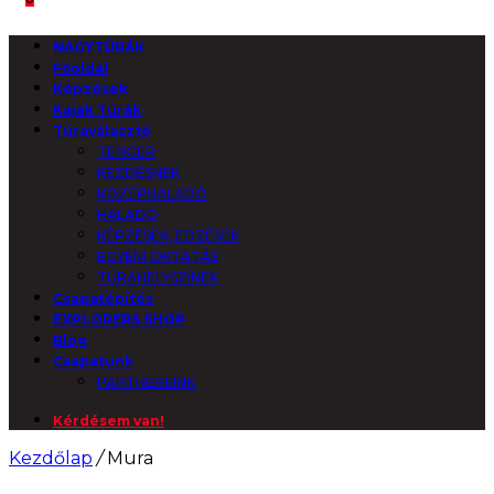
NAGYTÚRÁK
Főoldal
Képzések
Kajak Túrák
Túraválasztó
TENGER
KEZDÉSNEK
KÖZÉPHALADÓ
HALADÓ
KÉPZÉSEK, EDZÉSEK
EGYÉNI OKTATÁS
TÚRAHELYSZÍNEK
Csapatépítés
EXPLORERS SHOP
Blog
Csapatunk
PARTNEREINK
Kérdésem van!
Kezdőlap
/
Mura