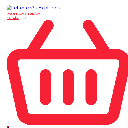
PROFILOM / TÚRÁIM
KOSÁR
0
FT
0