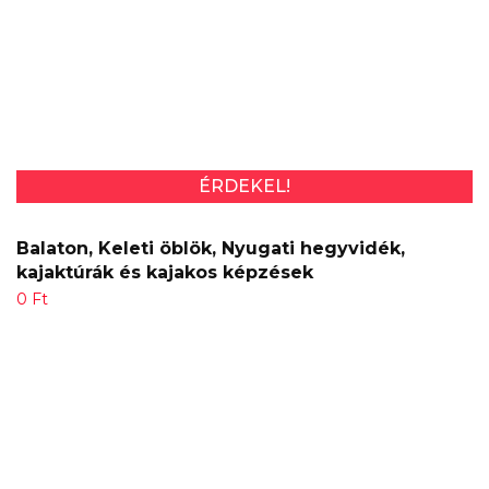
ÉRDEKEL!
Balaton, Keleti öblök, Nyugati hegyvidék,
kajaktúrák és kajakos képzések
0
Ft