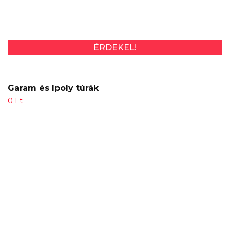
ÉRDEKEL!
Garam és Ipoly túrák
0
Ft