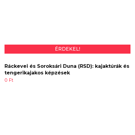
ÉRDEKEL!
Ráckevei és Soroksári Duna (RSD): kajaktúrák és
tengerikajakos képzések
0
Ft