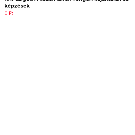
képzések
0
Ft