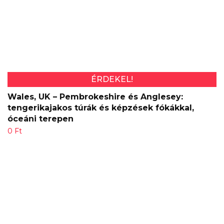
ÉRDEKEL!
Wales, UK – Pembrokeshire és Anglesey:
tengerikajakos túrák és képzések fókákkal,
óceáni terepen
0
Ft