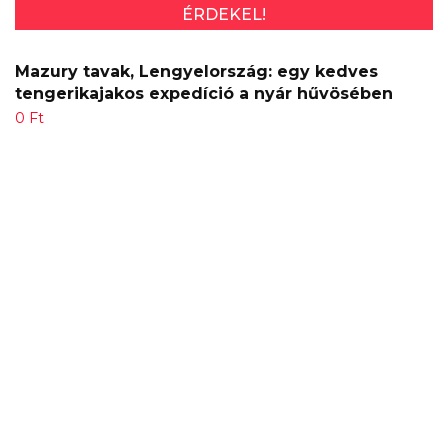
ÉRDEKEL!
Mazury tavak, Lengyelország: egy kedves
tengerikajakos expedíció a nyár hűvösében
0
Ft