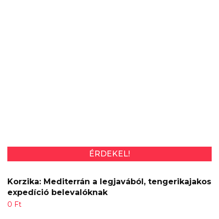
ÉRDEKEL!
Korzika: Mediterrán a legjavából, tengerikajakos
expedíció belevalóknak
0
Ft