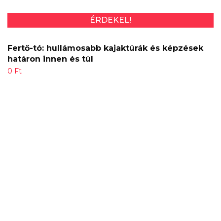
ÉRDEKEL!
Fertő-tó: hullámosabb kajaktúrák és képzések
határon innen és túl
0
Ft