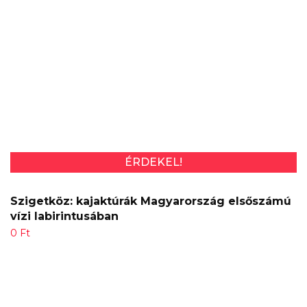
ÉRDEKEL!
Szigetköz: kajaktúrák Magyarország elsőszámú
vízi labirintusában
0
Ft