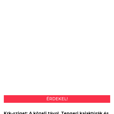
ÉRDEKEL!
Krk-sziget: A közeli távol. Tengeri kajaktúrák és