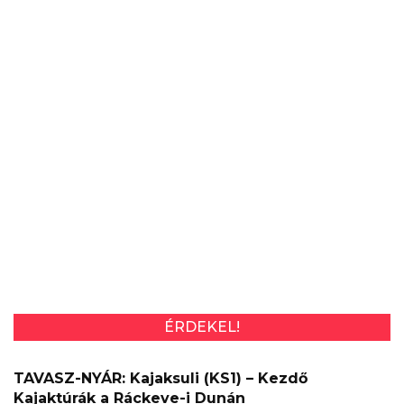
ÉRDEKEL!
TAVASZ-NYÁR: Kajaksuli (KS1) – Kezdő
Kajaktúrák a Ráckeve-i Dunán