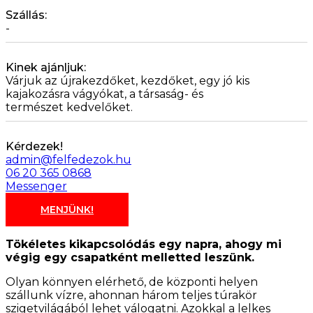
Szállás:
-
Kinek ajánljuk:
Várjuk az újrakezdőket, kezdőket, egy jó kis
kajakozásra vágyókat, a társaság- és
természet kedvelőket.
Kérdezek!
admin@felfedezok.hu
06 20 365 0868
Messenger
MENJÜNK!
Tökéletes kikapcsolódás egy napra, ahogy mi
végig egy csapatként melletted leszünk.
Olyan könnyen elérhető, de központi helyen
szállunk vízre, ahonnan három teljes túrakör
szigetvilágából lehet válogatni. Azokkal a lelkes