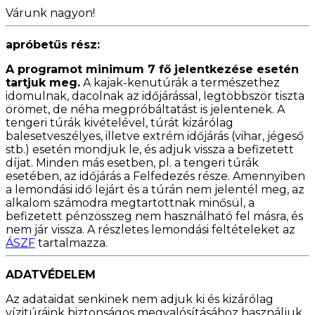
Várunk nagyon!
apróbetűs rész:
A programot minimum 7 fő jelentkezése esetén
tartjuk meg.
A kajak-kenutúrák a természethez
idomulnak, dacolnak az időjárással, legtöbbször tiszta
örömet, de néha megpróbáltatást is jelentenek. A
tengeri túrák kivételével, túrát kizárólag
balesetveszélyes, illetve extrém időjárás (vihar, jégeső
stb.) esetén mondjuk le, és adjuk vissza a befizetett
díjat. Minden más esetben, pl. a tengeri túrák
esetében, az időjárás a Felfedezés része. Amennyiben
a lemondási idő lejárt és a túrán nem jelentél meg, az
alkalom számodra megtartottnak minősül, a
befizetett pénzösszeg nem használható fel másra, és
nem jár vissza. A részletes lemondási feltételeket az
ÁSZF
tartalmazza.
ADATVÉDELEM
Az adataidat senkinek nem adjuk ki és kizárólag
vízitúráink biztonságos megvalósításához használjuk