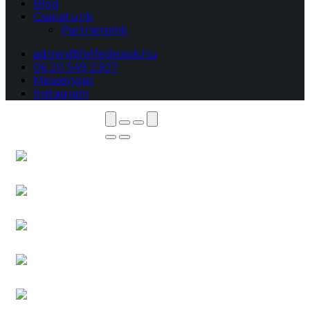
Blog
Csapatunk
Partnereink
admin@felfedezok.hu
06 20 549 2307
Messenger
Instagram