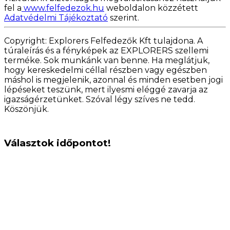
fel a
www.felfedezok.hu
weboldalon közzétett
Adatvédelmi Tájékoztató
szerint.
Copyright: Explorers Felfedezők Kft tulajdona. A
túraleírás és a fényképek az EXPLORERS szellemi
terméke. Sok munkánk van benne. Ha meglátjuk,
hogy kereskedelmi céllal részben vagy egészben
máshol is megjelenik, azonnal és minden esetben jogi
lépéseket teszünk, mert ilyesmi eléggé zavarja az
igazságérzetünket. Szóval légy szíves ne tedd.
Köszönjük.
Választok időpontot!