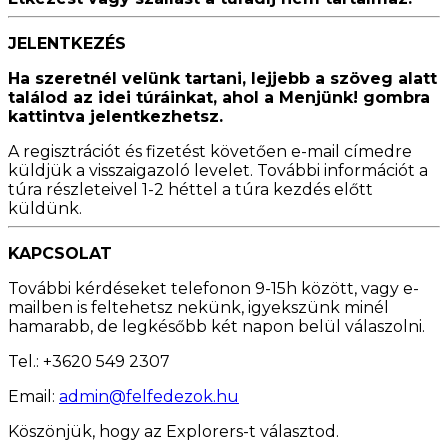
JELENTKEZÉS
Ha szeretnél velünk tartani, lejjebb a szöveg alatt
találod az idei túráinkat, ahol a Menjünk! gombra
kattintva jelentkezhetsz.
A regisztrációt és fizetést követően e-mail címedre
küldjük a visszaigazoló levelet. További információt a
túra részleteivel 1-2 héttel a túra kezdés előtt
küldünk.
KAPCSOLAT
További kérdéseket telefonon 9-15h között, vagy e-
mailben is feltehetsz nekünk, igyekszünk minél
hamarabb, de legkésőbb két napon belül válaszolni.
Tel.: +3620 549 2307
Email:
admin@felfedezok.hu
Köszönjük, hogy az Explorers-t választod.