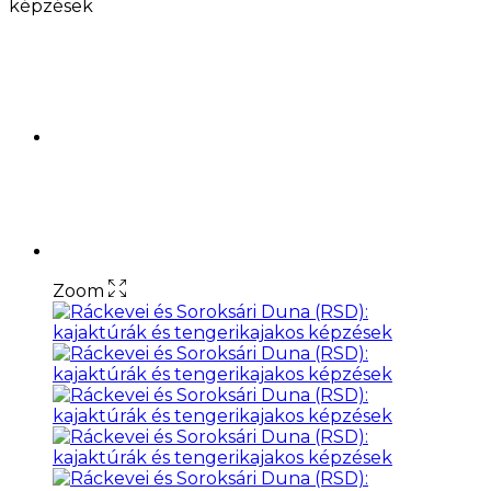
képzések
Zoom