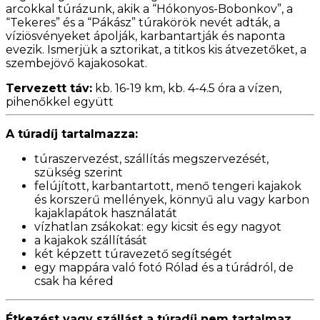
arcokkal túrázunk, akik a “Hókonyos-Bobonkov”, a
“Tekeres” és a “Pákász” túrakörök nevét adták, a
víziösvényeket ápolják, karbantartják és naponta
evezik. Ismerjük a sztorikat, a titkos kis átvezetőket, a
szembejövő kajakosokat.
Tervezett táv:
kb. 16-19 km, kb. 4-4.5 óra a vízen,
pihenőkkel együtt
A túradíj tartalmazza:
túraszervezést, szállítás megszervezését,
szükség szerint
felújított, karbantartott, menő tengeri kajakok
és korszerű mellények, könnyű alu vagy karbon
kajaklapátok használatát
vízhatlan zsákokat: egy kicsit és egy nagyot
a kajakok szállítását
két képzett túravezető segítségét
egy mappára való fotó Rólad és a túrádról, de
csak ha kéred
Étkezést vagy szállást a túradíj nem tartalmaz.