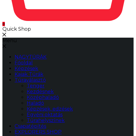
0
Quick Shop
Menu
NAGYTÚRÁK
Főoldal
Képzések
Kajak Túrák
Túraválasztó
Tenger
Kezdésnek
Középhaladó
Haladó
Képzések, edzések
Egyéni oktatás
Túrahelyszínek
Csapatépítés
EXPLORERS SHOP