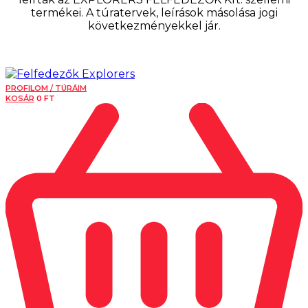
termékei. A túratervek, leírások másolása jogi
következményekkel jár.
PROFILOM / TÚRÁIM
KOSÁR
0
FT