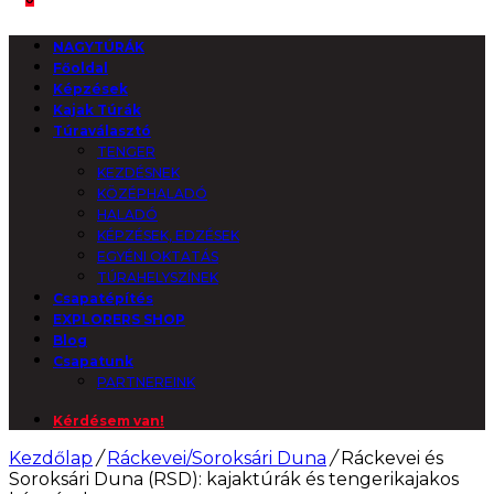
NAGYTÚRÁK
Főoldal
Képzések
Kajak Túrák
Túraválasztó
TENGER
KEZDÉSNEK
KÖZÉPHALADÓ
HALADÓ
KÉPZÉSEK, EDZÉSEK
EGYÉNI OKTATÁS
TÚRAHELYSZÍNEK
Csapatépítés
EXPLORERS SHOP
Blog
Csapatunk
PARTNEREINK
Kérdésem van!
Kezdőlap
/
Ráckevei/Soroksári Duna
/
Ráckevei és
Soroksári Duna (RSD): kajaktúrák és tengerikajakos