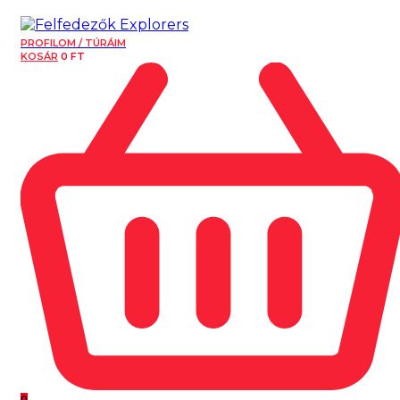
PROFILOM / TÚRÁIM
KOSÁR
0
FT
0