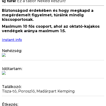
új túra!
Ez a tábor Neked készült!
Biztonságod érdekében és hogy megkapd a
megérdemelt figyelmet, túráink mindig
kiscsoportosak.
Maximum 10 fős csoport, ahol az oktató-kajakos
vendégek aránya maximum 1:5.
Instant info
Nehézség:
Időtartam:
Találkozó:
Tisza-tó, Poroszló, Madárpart Kemping
Étkezés: