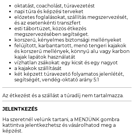
oktatást, coacholást, túravezetést
napi túra és képzési terveket
előzetes foglalásokat, szállítás megszervezését,
és az esetenkénti transzfert
esti tábortüzet, közös étkezés
megszervezésében segítséget.
korszerű, kényelmes biztonsági mellényeket
felújított, karbantartott, menő tengeri kajakok
és korszerű mellények, könnyű alu vagy karbon
kajak lapátok használatát
vízhatlan zsákokat: egy kicsit és egy nagyot
a kajakok szállítását
két képzett túravezető folyamatos jelenlétét,
segítségét, vendég-oktató arány 5:1
Az étkezést és a szállást a túradíj nem tartalmazza.
JELENTKEZÉS
Ha szeretnél velünk tartani, a MENJÜNK gombra
kattintva jelentkezhetsz és vásárolhatod meg a
képzést.