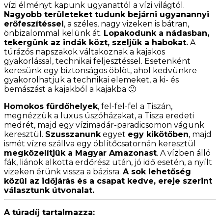
vízi élményt kapunk ugyanattól a vízi világtól.
Nagyobb területeket tudunk bejárni ugyanannyi
erőfeszítéssel
, a széles, nagy vizeken is bátran,
önbizalommal kelünk át.
Lopakodunk a nádasban,
tekergünk az indák közt, szeljük a habokat.
A
túrázós napszakok váltakoznak a kajakos
gyakorlással, technikai feljesztéssel. Esetenként
keresünk egy biztonságos öblöt, ahol kedvünkre
gyakorolhatjuk a technikai elemeket, a ki- és
bemászást a kajakból a kajakba 🙂
Homokos fürdőhelyek
, fel-fel-fel a Tiszán,
megnézzük a luxus úszóházakat, a Tisza eredeti
medrét, majd egy vízimadár-paradicsomon vágunk
keresztül.
Szusszanunk
egyet
egy kikötőben
, majd
ismét vízre szállva egy öblítőcsatornán keresztül
megközelítjük a Magyar Amazonast
. A vízben álló
fák, liánok alkotta erdőrész után, jó idő esetén, a nyílt
vizeken érünk vissza a bázisra.
A sok lehetőség
közül az időjárás és a csapat kedve, ereje szerint
választunk útvonalat.
A túradíj tartalmazza: