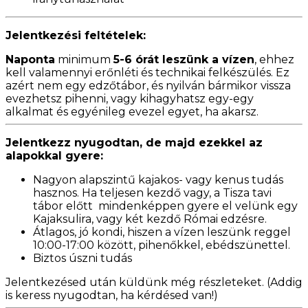
Jelentkezési feltételek:
Naponta
minimum
5-6 órát leszünk a vízen
, ehhez
kell valamennyi erőnléti és technikai felkészülés. Ez
azért nem egy edzőtábor, és nyilván bármikor vissza
evezhetsz pihenni, vagy kihagyhatsz egy-egy
alkalmat és egyénileg evezel egyet, ha akarsz.
Jelentkezz nyugodtan, de majd ezekkel az
alapokkal gyere:
Nagyon alapszintű kajakos- vagy kenus tudás
hasznos. Ha teljesen kezdő vagy, a Tisza tavi
tábor előtt mindenképpen gyere el velünk egy
Kajaksulira, vagy két kezdő Római edzésre.
Átlagos, jó kondi, hiszen a vízen leszünk reggel
10:00-17:00 között, pihenőkkel, ebédszünettel.
Biztos úszni tudás
Jelentkezésed után küldünk még részleteket. (Addig
is keress nyugodtan, ha kérdésed van!)