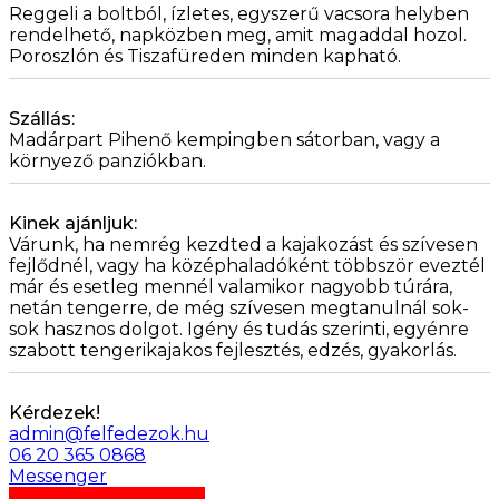
Reggeli a boltból, ízletes, egyszerű vacsora helyben
rendelhető, napközben meg, amit magaddal hozol.
Poroszlón és Tiszafüreden minden kapható.
Szállás:
Madárpart Pihenő kempingben sátorban, vagy a
környező panziókban.
Kinek ajánljuk:
Várunk, ha nemrég kezdted a kajakozást és szívesen
fejlődnél, vagy ha középhaladóként többször eveztél
már és esetleg mennél valamikor nagyobb túrára,
netán tengerre, de még szívesen megtanulnál sok-
sok hasznos dolgot. Igény és tudás szerinti, egyénre
szabott tengerikajakos fejlesztés, edzés, gyakorlás.
Kérdezek!
admin@felfedezok.hu
06 20 365 0868
Messenger