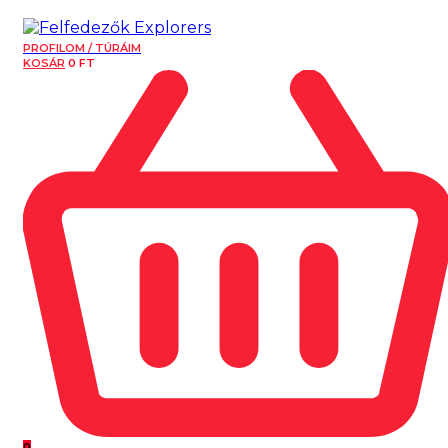
PROFILOM / TÚRÁIM
KOSÁR
0
FT
0