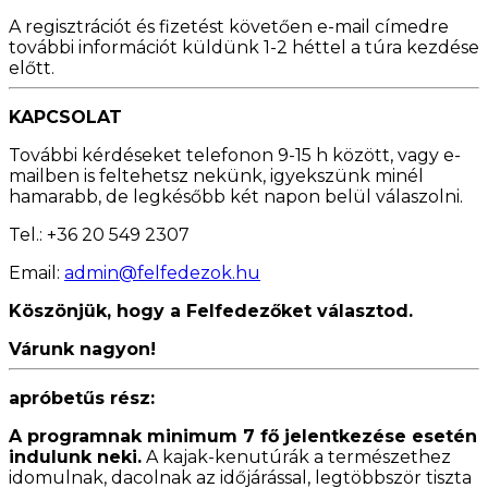
A regisztrációt és fizetést követően e-mail címedre
további információt küldünk 1-2 héttel a túra kezdése
előtt.
KAPCSOLAT
További kérdéseket telefonon 9-15 h között, vagy e-
mailben is feltehetsz nekünk, igyekszünk minél
hamarabb, de legkésőbb két napon belül válaszolni.
Tel.: +36 20 549 2307
Email:
admin@felfedezok.hu
Köszönjük, hogy a Felfedezőket választod.
Várunk nagyon!
apróbetűs rész:
A programnak minimum 7 fő jelentkezése esetén
indulunk neki.
A kajak-kenutúrák a természethez
idomulnak, dacolnak az időjárással, legtöbbször tiszta