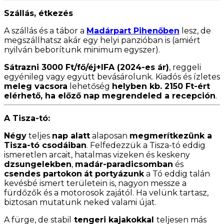
Szállás, étkezés
A szállás és a tábor a
Madárpart Pihenőben
lesz, de
megszállhatsz akár egy helyi panzióban is (amiért
nyilván beborítunk minimum egyszer).
Sátrazni 3000 Ft/fő/éj+IFA (2024-es ár)
, reggeli
egyénileg vagy együtt bevásárolunk. Kiadós és ízletes
meleg vacsora
lehetőség
helyben kb. 2150 Ft-ért
elérhető, ha előző nap megrendeled a recepción
.
A Tisza-tó:
Négy
teljes
nap alatt
alaposan
megmerítkezünk a
Tisza-tó csodáiban
. Felfedezzük a Tisza-tó eddig
ismeretlen arcait, hatalmas vizeken és keskeny
dzsungelekben
,
madár-paradicsomban
és
csendes partokon
át portyázunk
a Tó eddig talán
kevésbé ismert területein is, nagyon messze a
fürdőzők és a motorosok zajától. Ha velünk tartasz,
biztosan mutatunk neked valami újat.
A fürge, de stabil
tengeri kajakokkal
teljesen más