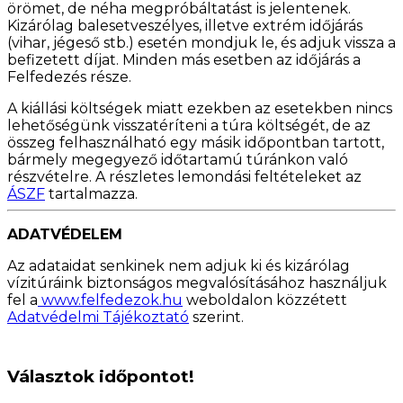
örömet, de néha megpróbáltatást is jelentenek.
Kizárólag balesetveszélyes, illetve extrém időjárás
(vihar, jégeső stb.) esetén mondjuk le, és adjuk vissza a
befizetett díjat. Minden más esetben az időjárás a
Felfedezés része.
A kiállási költségek miatt ezekben az esetekben nincs
lehetőségünk visszatéríteni a túra költségét, de az
összeg felhasználható egy másik időpontban tartott,
bármely megegyező időtartamú túránkon való
részvételre. A részletes lemondási feltételeket az
ÁSZF
tartalmazza.
ADATVÉDELEM
Az adataidat senkinek nem adjuk ki és kizárólag
vízitúráink biztonságos megvalósításához használjuk
fel a
www.felfedezok.hu
weboldalon közzétett
Adatvédelmi Tájékoztató
szerint.
Választok időpontot!