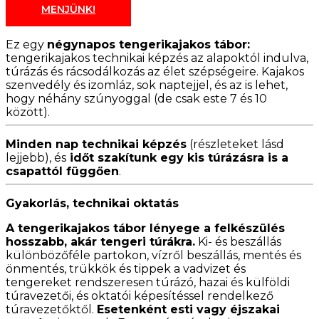
MENJÜNK!
Ez egy
négynapos tengerikajakos tábor:
tengerikajakos technikai képzés az alapoktól indulva,
túrázás és rácsodálkozás az élet szépségeire. Kajakos
szenvedély és izomláz, sok naptejjel, és az is lehet,
hogy néhány szúnyoggal (de csak este 7 és 10
között).
Minden nap technikai képzés
(részleteket lásd
lejjebb), és
időt szakítunk egy kis túrázásra is a
csapattól függően
.
Gyakorlás, technikai oktatás
A tengerikajakos tábor lényege a felkészülés
hosszabb, akár tengeri túrákra.
Ki- és beszállás
különbözőféle partokon, vízről beszállás, mentés és
önmentés, trükkök és tippek a vadvizet és
tengereket rendszeresen túrázó, hazai és külföldi
túravezetői, és oktatói képesítéssel rendelkező
túravezetőktől.
Esetenként esti vagy éjszakai