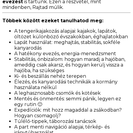
evezést
is tartunk. Ezen a részvétel, mint
mindenben, Rajtad múlik.
Többek között ezeket tanulhatod meg:
A tengerikajakozás alapjai: kajakok, lapátok,
öltözet különböző évszakokban, éghajlatokban
Lapát használat: meghajtás, stabilitás, sokféle
kanyarodás
A hatékony evezés, energia-menedzsment
Stabilitás, önbizalom: hogyan maradj a hajóban,
ameddig csak akarsz, és hogyan kerülj vissza a
hajóba, ha szükséges
Ki- és beszállás nehéz terepen
Élezés, és kanyarodási technikák a kormány
használata nélkül
A leghasznosabb csomók és kötések
Mentés és önmentés: semmi pánik, legyen ez
egy rutin 🙂
Expedíciók: m
it hozz magaddal a zsákodban?
Hogyan csomagolj?
Túlélő-tippek, táborozási tanácsok
A part menti navigáció alapjai, térkép- és
iránytűhasználat