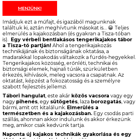
MENJÜNK!
Imádjuk ezt a műfajt, és igazából magunknak
találtuk ki, aztán meghívtunk másokat is… 😀 Teljes
elmerülés a kajakozásban (és gyakran a Tisza-tóban
is).
Egy vérbeli bentlakásos tengerikajakos tábor
a Tisza-tó partján!
Ahol a tengerikajakozás
technikájának és biztonságának oktatása, a
madarakkal lopakodás váltakozik a fürdés-hegyekkel.
Tengerikajakos közösség, erőnléti, technikai és
biztonsági elemek, hajnali túrák, szürkületben
érkezés, kihívások, meleg vacsora a csapatnak. Az
oktatást, képzést a fokozatosság és a személyre
szabott fejlesztés jellemzi.
Tábori hangulat
, este akár
közös vacsora
vagy egy
nagy
pihenés
, egy
sütögetés
, laza
borozgatás
, vagy
bármi, amit ott kitalálunk.
Elmerülés a
természetben és a kajakozásban.
Egy csodás parti
szállás, ahonnan akkor indulunk és akkor érkezünk
meg, amikor csak kedvünk tartja.
Naponta új kajakos technikák gyakorlása és egy