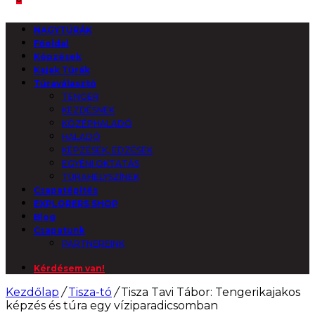
NAGYTÚRÁK
Főoldal
Képzések
Kajak Túrák
Túraválasztó
TENGER
KEZDÉSNEK
KÖZÉPHALADÓ
HALADÓ
KÉPZÉSEK, EDZÉSEK
EGYÉNI OKTATÁS
TÚRAHELYSZÍNEK
Csapatépítés
EXPLORERS SHOP
Blog
Csapatunk
PARTNEREINK
Kérdésem van!
Kezdőlap
/
Tisza-tó
/
Tisza Tavi Tábor: Tengerikajakos
képzés és túra egy víziparadicsomban