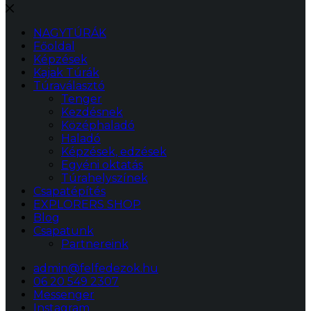
NAGYTÚRÁK
Főoldal
Képzések
Kajak Túrák
Túraválasztó
Tenger
Kezdésnek
Középhaladó
Haladó
Képzések, edzések
Egyéni oktatás
Túrahelyszínek
Csapatépítés
EXPLORERS SHOP
Blog
Csapatunk
Partnereink
admin@felfedezok.hu
06 20 549 2307
Messenger
Instagram