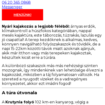
06 20 365 0868
Messenger
MENJÜNK!
Nyári kajakozás a legjobb féléből:
árnyas erdők,
klímakontroll a húszfokos kategóriában, nappal
mesés kajaktúra, este táborozás, tűzrakás, lazulás egy
jó csapattal! A terep kezdőknek is alkalmas, kedves,
könnyen navigálható folyószakaszok és tóvidék, de a
napi 15-22km közötti távok miatt azoknak ajánjuk,
akik már itthon vagy más terepeken kajakoztak,
készültek kicsit erre a túrára.
A különböző szakaszok más-más nehézségi szinten
mozognak, így mindenkinek van lehetősége élvezni a
kajakozást, miközben a táj folyamatosan változik. Ha
szereted a nyugodt vizeket és a vadregényes
környezetet, akkor ezt imádni fogod!
A túra útvonala
A
Krutynia folyó
102 km-en kanyarog, végig a