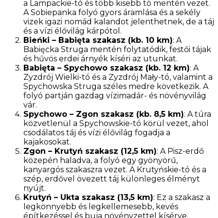
a Lampackie-tó és több kisebb tó mentén vezet.
A Sobiepanka folyó gyors áramlása és a sekély
vizek igazi nomád kalandot jelenthetnek, de a táj
és a vízi élővilág kárpótol.
Bieńki – Babięta szakasz (kb. 10 km)
: A
Babięcka Struga mentén folytatódik, festői tájak
és hűvös erdei árnyék kíséri az utunkat.
Babięta – Spychowo szakasz (kb. 12 km)
: A
Zyzdrój Wielki-tó és a Zyzdrój Mały-tó, valamint a
Spychowska Struga széles medre következik. A
folyó partján gazdag vízimadár- és növényvilág
vár.
Spychowo – Zgon szakasz (kb. 8,5 km)
: A túra
közvetlenül a Spychowskie-tó körül vezet, ahol
csodálatos táj és vízi élővilág fogadja a
kajakosokat.
Zgon – Krutyń szakasz (12,5 km)
: A Pisz-erdő
közepén haladva, a folyó egy gyönyörű,
kanyargós szakaszra vezet. A Krutyńskie-tó és a
szép, erdővel övezett táj különleges élményt
nyújt.
Krutyń – Ukta szakasz (13,5 km)
: Ez a szakasz a
legkönnyebb és legkellemesebb, kevés
építkezéssel és buja növényzettel kísérve.