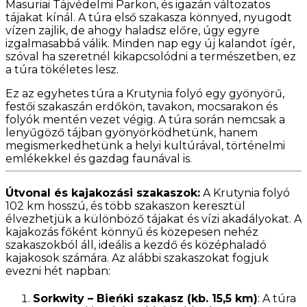
Masuriai Tájvédelmi Parkon, és igazán változatos
tájakat kínál. A túra első szakasza könnyed, nyugodt
vízen zajlik, de ahogy haladsz előre, úgy egyre
izgalmasabbá válik. Minden nap egy új kalandot ígér,
szóval ha szeretnél kikapcsolódni a természetben, ez
a túra tökéletes lesz.
Ez az egyhetes túra a Krutynia folyó egy gyönyörű,
festői szakaszán erdőkön, tavakon, mocsarakon és
folyók mentén vezet végig. A túra során nemcsak a
lenyűgöző tájban gyönyörködhetünk, hanem
megismerkedhetünk a helyi kultúrával, történelmi
emlékekkel és gazdag faunával is.
Útvonal és kajakozási szakaszok:
A Krutynia folyó
102 km hosszú, és több szakaszon keresztül
élvezhetjük a különböző tájakat és vízi akadályokat. A
kajakozás főként könnyű és közepesen nehéz
szakaszokból áll, ideális a kezdő és középhaladó
kajakosok számára. Az alábbi szakaszokat fogjuk
evezni hét napban:
Sorkwity – Bieńki szakasz (kb. 15,5 km)
: A túra