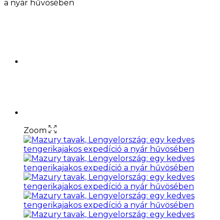
a nyár hűvösében
Zoom