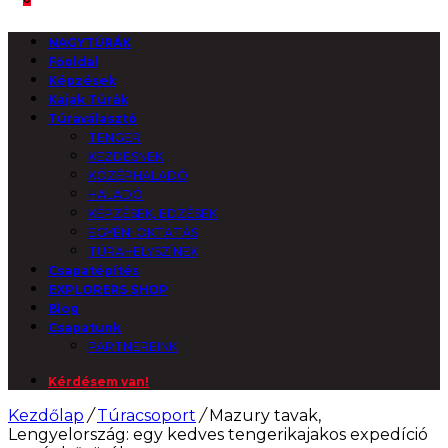
NAGYTÚRÁK
Főoldal
Képzések
Kajak Túrák
Túraválasztó
TENGER
KEZDÉSNEK
KÖZÉPHALADÓ
HALADÓ
KÉPZÉSEK, EDZÉSEK
EGYÉNI OKTATÁS
TÚRAHELYSZÍNEK
Csapatépítés
EXPLORERS SHOP
Blog
Csapatunk
PARTNEREINK
Kérdésem van!
Kezdőlap
/
Túracsoport
/
Mazury tavak,
Lengyelország: egy kedves tengerikajakos expedíció