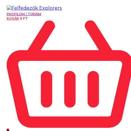
PROFILOM / TÚRÁIM
KOSÁR
0
FT
0