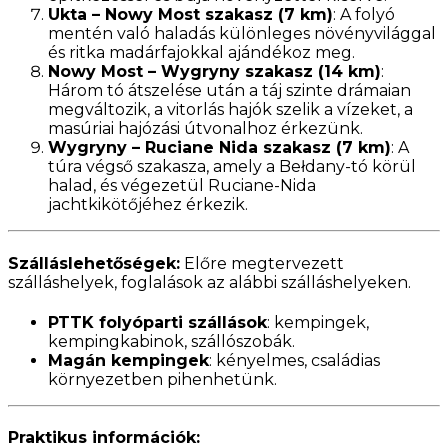
Ukta – Nowy Most szakasz (7 km)
: A folyó
mentén való haladás különleges növényvilággal
és ritka madárfajokkal ajándékoz meg.
Nowy Most – Wygryny szakasz (14 km)
:
Három tó átszelése után a táj szinte drámaian
megváltozik, a vitorlás hajók szelik a vízeket, a
masúriai hajózási útvonalhoz érkezünk.
Wygryny – Ruciane Nida szakasz (7 km)
: A
túra végső szakasza, amely a Bełdany-tó körül
halad, és végezetül Ruciane-Nida
jachtkikötőjéhez érkezik.
Szálláslehetőségek:
Előre megtervezett
szálláshelyek, foglalások az alábbi szálláshelyeken.
PTTK folyóparti szállások
: kempingek,
kempingkabinok, szállószobák.
Magán kempingek
: kényelmes, családias
környezetben pihenhetünk.
Praktikus információk: