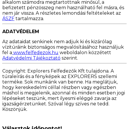
alkalom számodra megtartottnak minősül, a
befizetett pénzösszeg nem használható fel másra, és
nem jár vissza. A részletes lemondási feltételeket az
ÁSZF
tartalmazza.
ADATVÉDELEM
Az adataidat senkinek nem adjuk ki és kizárólag
vízitúráink biztonságos megvalósításához használjuk
fel a
www.felfedezok.hu
weboldalon közzétett
Adatvédelmi Tájékoztató
szerint.
Copyright: Explorers Felfedezők Kft tulajdona. A
túraleírás és a fényképek az EXPLORERS szellemi
terméke. Sok munkánk van benne. Ha meglátjuk,
hogy kereskedelmi céllal részben vagy egészben
máshol is megjelenik, azonnal és minden esetben jogi
lépéseket teszünk, mert ilyesmi eléggé zavarja az
igazságérzetünket. Szóval légy szíves ne tedd.
Köszönjük.
Választok időpontot!