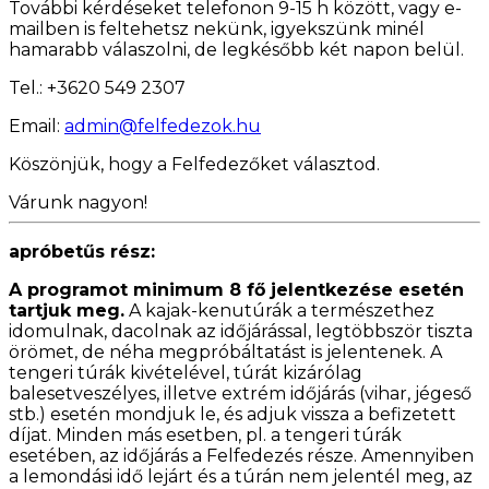
További kérdéseket telefonon 9-15 h között, vagy e-
mailben is feltehetsz nekünk, igyekszünk minél
hamarabb válaszolni, de legkésőbb két napon belül.
Tel.: +3620 549 2307
Email:
admin@felfedezok.hu
Köszönjük, hogy a Felfedezőket választod.
Várunk nagyon!
apróbetűs rész:
A programot minimum 8 fő jelentkezése esetén
tartjuk meg.
A kajak-kenutúrák a természethez
idomulnak, dacolnak az időjárással, legtöbbször tiszta
örömet, de néha megpróbáltatást is jelentenek. A
tengeri túrák kivételével, túrát kizárólag
balesetveszélyes, illetve extrém időjárás (vihar, jégeső
stb.) esetén mondjuk le, és adjuk vissza a befizetett
díjat. Minden más esetben, pl. a tengeri túrák
esetében, az időjárás a Felfedezés része. Amennyiben
a lemondási idő lejárt és a túrán nem jelentél meg, az