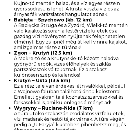
Kujno-tó mentén halad, és a víz egyes részein
gyors sodrású is lehet. A kristálytiszta víz és az
árnyas fák varázslatos hangulatot adnak.
Babięta – Spychowo (kb. 12 km)
A Babięcka Struga és a Zyzdrój Wielki-tó mentén
való kajakozás során a festői vízfelületek és a
gazdag vízi növényzet nyújtanak felejthetetlen
élményt. Egy zsilipnél még át kell vinni a kajakot,
ami izgalmas része a túrának!
Zgon – Krutyń (12,5 km)
A Mokre-tó és a Krutyńskie-tó között haladva
gyönyörű erdők, vizes élőhelyek és sziklás
partszakaszok váltakoznak. Ez a szakasz
különösen szép és kalandos!
Krutyń – Ukta (13,5 km)
Ez a rész tele van érdekes látnivalókkal, például
a Wojnowo faluban található óhitű kolostorral.
Emellett gyakran találkozhatsz szarvasokkal és
farkasokkal is, ami különleges élményt ad!
Wygryny – Ruciane-Nida (7 km)
A túra utolsó szakaszán csodálatos vízfelületek,
vízi madarak és festői tájak várnak. A túra végén
pedig a „U Faryja” kikötőben pihenhetsz meg, és