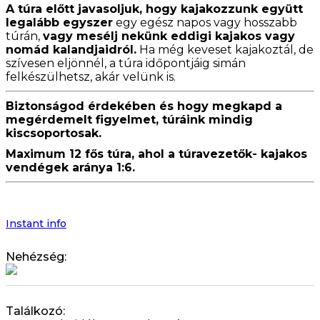
A túra előtt javasoljuk, hogy kajakozzunk együtt
legalább egyszer
egy egész napos vagy hosszabb
túrán,
vagy mesélj nekünk eddigi kajakos vagy
nomád kalandjaidról.
Ha még keveset kajakoztál, de
szívesen eljönnél, a túra időpontjáig simán
felkészülhetsz, akár velünk is.
Biztonságod érdekében és hogy megkapd a
megérdemelt figyelmet, túráink mindig
kiscsoportosak.
Maximum 12 fős túra, ahol a túravezetők- kajakos
vendégek aránya 1:6.
Instant info
Nehézség:
Találkozó: