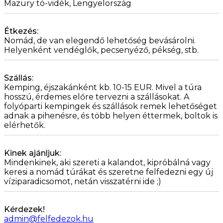
Mazury tó-vidék, Lengyelország
Étkezés:
Nomád, de van elegendő lehetőség bevásárolni.
Helyenként vendéglők, pecsenyéző, pékség, stb.
Szállás:
Kemping, éjszakánként kb. 10-15 EUR. Mivel a túra
hosszú, érdemes előre tervezni a szállásokat. A
folyóparti kempingek és szállások remek lehetőséget
adnak a pihenésre, és több helyen éttermek, boltok is
elérhetők.
Kinek ajánljuk:
Mindenkinek, aki szereti a kalandot, kipróbálná vagy
keresi a nomád túrákat és szeretne felfedezni egy új
víziparadicsomot, netán visszatérni ide ;)
Kérdezek!
admin@felfedezok.hu