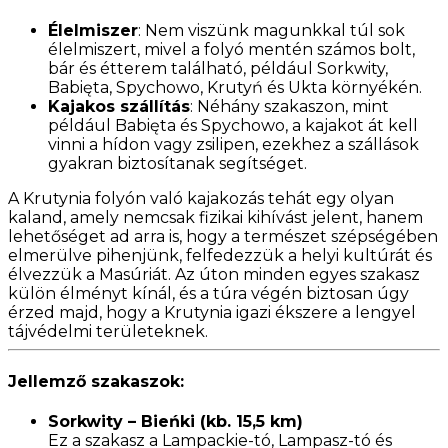
Élelmiszer
: Nem viszünk magunkkal túl sok
élelmiszert, mivel a folyó mentén számos bolt,
bár és étterem található, például Sorkwity,
Babięta, Spychowo, Krutyń és Ukta környékén.
Kajakos szállítás
: Néhány szakaszon, mint
például Babięta és Spychowo, a kajakot át kell
vinni a hídon vagy zsilipen, ezekhez a szállások
gyakran biztosítanak segítséget.
A Krutynia folyón való kajakozás tehát egy olyan
kaland, amely nemcsak fizikai kihívást jelent, hanem
lehetőséget ad arra is, hogy a természet szépségében
elmerülve pihenjünk, felfedezzük a helyi kultúrát és
élvezzük a Masúriát. Az úton minden egyes szakasz
külön élményt kínál, és a túra végén biztosan úgy
érzed majd, hogy a Krutynia igazi ékszere a lengyel
tájvédelmi területeknek.
Jellemző szakaszok:
Sorkwity – Bieńki (kb. 15,5 km)
Ez a szakasz a Lampackie-tó, Lampasz-tó és