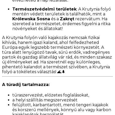
élvezheted a nap lezárását.
Természetvédelmi területek
: A Krutynia folyó
mentén védett területek is találhatók, mint a
Królewska Sosna
és a
Zakręt
rezervátum. Ha
szereted a természetet, érdemes figyelni a ritka
növényeket és állatokat!
A Krutynia folyón való kajakozás nemcsak fizikai
kihívás, hanem igazi kaland, ahol felfedezheted
Európa egyik legszebb természeti környezetét. A
túra alatt lenyűgöző tavak, sűrű erdők, vadregényes
partok és gazdag állatvilág vár rád, és minden szakasz
új élményeket ad. Ha szeretnél egy különleges,
pihentető kalandot a természet szívében, a Krutynia
folyó a tökéletes választás!
🌊🌲
A túradíj tartalmazza:
túraszervezést, előzetes foglalásokat,
a helyi szállítás megszervezését
felújított, karbantartott, menő tengeri kajakok
és korszerű mellények, könnyű alu vagy karbon
kajaklapátok használatát