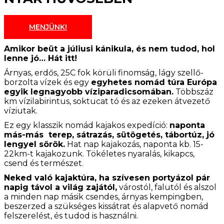
MENJÜNK!
Amikor beüt a júliusi kánikula, és nem tudod, hol
lenne jó… Hát itt!
Árnyas, erdős, 25C fok körüli finomság, lágy szellő-
borzolta vízek és egy
egyhetes nomád túra Európa
egyik legnagyobb víziparadicsomában.
Többszáz
km vízilabirintus, soktucat tó és az ezeken átvezető
víziutak.
Ez egy klasszik nomád kajakos expedíció:
naponta
más-más terep, sátrazás, sütögetés, tábortúz, jó
lengyel sörök.
Hat nap kajakozás, naponta kb. 15-
22km-t kajakozunk. Tökéletes nyaralás, kikapcs,
csend és természet.
Neked való kajaktúra, ha szívesen portyázol pár
napig távol a világ zajától,
várostól, falutól és alszol
a minden nap másik csendes, árnyas kempingben,
beszerzed a szükséges kissátrat és alapvető nomád
felszerelést, és tudod is használni.