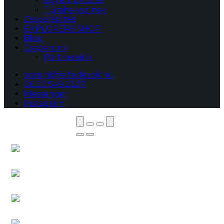
Egyéni oktatás
Túrahelyszínek
Csapatépítés
EXPLORERS SHOP
Blog
Csapatunk
Partnereink
admin@felfedezok.hu
06 20 549 2307
Messenger
Instagram