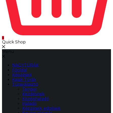
0
Quick Shop
Menu
NAGYTÚRÁK
Főoldal
Képzések
Kajak Túrák
Túraválasztó
Tenger
Kezdésnek
Középhaladó
Haladó
Képzések, edzések