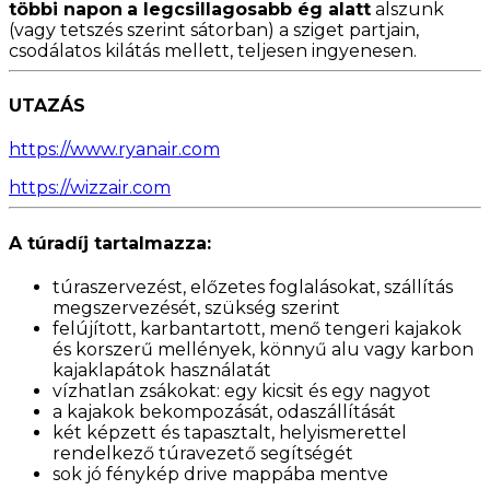
többi napon
a legcsillagosabb ég alatt
alszunk
(vagy tetszés szerint sátorban) a sziget partjain,
csodálatos kilátás mellett, teljesen ingyenesen.
UTAZÁS
https://www.ryanair.com
https://wizzair.com
A túradíj tartalmazza:
túraszervezést, előzetes foglalásokat, szállítás
megszervezését, szükség szerint
felújított, karbantartott, menő tengeri kajakok
és korszerű mellények, könnyű alu vagy karbon
kajaklapátok használatát
vízhatlan zsákokat: egy kicsit és egy nagyot
a kajakok bekompozását, odaszállítását
két képzett és tapasztalt, helyismerettel
rendelkező túravezető segítségét
sok jó fénykép drive mappába mentve