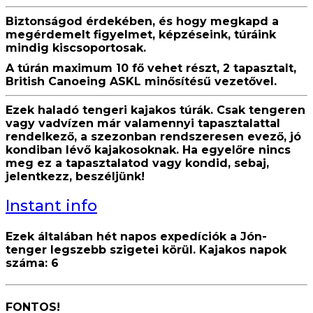
Biztonságod érdekében, és hogy megkapd a
megérdemelt figyelmet, képzéseink, túráink
mindig kiscsoportosak.
A túrán maximum 10 fő vehet részt, 2 tapasztalt,
British Canoeing ASKL minősítésű vezetővel.
Ezek haladó tengeri kajakos túrák. Csak tengeren
vagy vadvízen már valamennyi tapasztalattal
rendelkező, a szezonban rendszeresen evező, jó
kondiban lévő kajakosoknak. Ha egyelőre nincs
meg ez a tapasztalatod vagy kondid, sebaj,
jelentkezz, beszéljünk!
Instant info
Ezek általában hét napos expedíciók a Jón-
tenger legszebb szigetei körül. Kajakos napok
száma: 6
FONTOS!