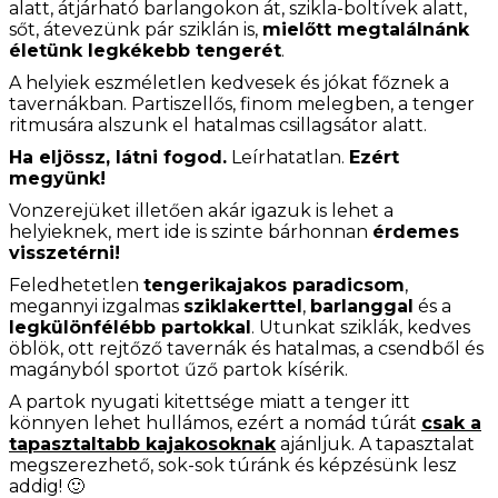
alatt, átjárható barlangokon át, szikla-boltívek alatt,
sőt, átevezünk pár sziklán is,
mielőtt megtalálnánk
életünk legkékebb tengerét
.
A helyiek eszméletlen kedvesek és jókat főznek a
tavernákban. Partiszellős, finom melegben, a tenger
ritmusára alszunk el hatalmas csillagsátor alatt.
Ha eljössz, látni fogod.
Leírhatatlan.
Ezért
megyünk!
Vonzerejüket illetően akár igazuk is lehet a
helyieknek, mert ide is szinte bárhonnan
érdemes
visszetérni!
Feledhetetlen
tengerikajakos paradicsom
,
megannyi izgalmas
sziklakerttel
,
barlanggal
és a
legkülönfélébb partokkal
. Utunkat sziklák, kedves
öblök, ott rejtőző tavernák és hatalmas, a csendből és
magányból sportot űző partok kísérik.
A partok nyugati kitettsége miatt a tenger itt
könnyen lehet hullámos, ezért a nomád túrát
csak a
tapasztaltabb kajakosoknak
ajánljuk. A tapasztalat
megszerezhető, sok-sok túránk és képzésünk lesz
addig! 🙂