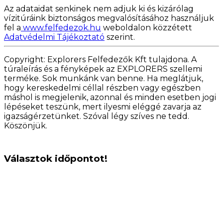
Az adataidat senkinek nem adjuk ki és kizárólag
vízitúráink biztonságos megvalósításához használjuk
fel a
www.felfedezok.hu
weboldalon közzétett
Adatvédelmi Tájékoztató
szerint.
Copyright: Explorers Felfedezők Kft tulajdona. A
túraleírás és a fényképek az EXPLORERS szellemi
terméke. Sok munkánk van benne. Ha meglátjuk,
hogy kereskedelmi céllal részben vagy egészben
máshol is megjelenik, azonnal és minden esetben jogi
lépéseket teszünk, mert ilyesmi eléggé zavarja az
igazságérzetünket. Szóval légy szíves ne tedd.
Köszönjük.
Választok időpontot!