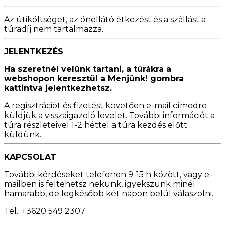
Az útiköltséget, az önellátó étkezést és a szállást a
túradíj nem tartalmazza.
JELENTKEZÉS
Ha szeretnél velünk tartani, a túrákra a
webshopon keresztül a Menjünk! gombra
kattintva jelentkezhetsz.
A regisztrációt és fizetést követően e-mail címedre
küldjük a visszaigazoló levelet. További információt a
túra részleteivel 1-2 héttel a túra kezdés előtt
küldünk.
KAPCSOLAT
További kérdéseket telefonon 9-15 h között, vagy e-
mailben is feltehetsz nekünk, igyekszünk minél
hamarabb, de legkésőbb két napon belül válaszolni.
Tel.: +3620 549 2307