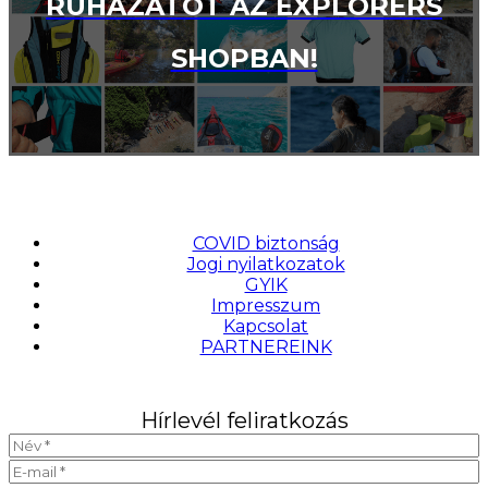
RUHÁZATOT AZ EXPLORERS
SHOPBAN!
COVID biztonság
Jogi nyilatkozatok
GYIK
Impresszum
Kapcsolat
PARTNEREINK
Hírlevél feliratkozás