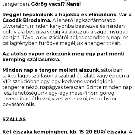
tengerben.
Görög vacsi? Naná!
Reggel bepakolunk a hajókba és elindulunk.
V
ár a
Csodák Birodalma.
A lehető legkacifántosabb
útvonalon, minden kanyonba beevezve és minden
boltív alá bebújva végig kajakozzuk a sziget nyugati
partjait. Távol a civilizációtól, teljes csendben, nap- és
csillagfényben fürödve megéljük a tenger titkait.
Az utolsó napon érkezünk meg egy part menti
kemping szállásunkra.
Minden nap a tenger mellett alszunk
, sátorban,
sokcsillagos szálláson a szabad ég alatt vagy éppen a
VIP-szekcióban egy-egy kedvenc vendéglőnk
tengerre néző, napágyas teraszán. Szinte minden nap
lesz lehetőségünk egy-egy mese-finom görög
tavernában étkezni, vizet vételezni, és többször
bevásárolni is.
SZÁLLÁS
Két éjszaka kempingben, kb. 15-20 EUR/ éjszaka
. A