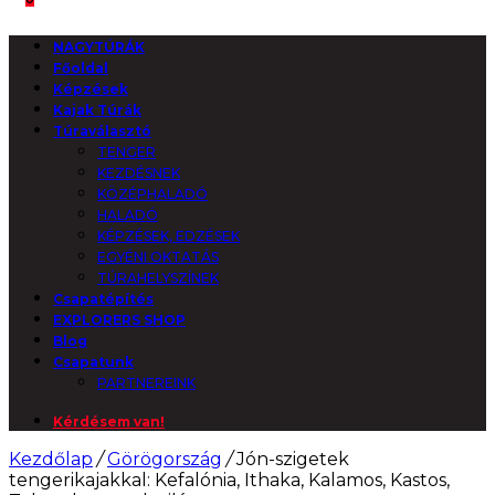
NAGYTÚRÁK
Főoldal
Képzések
Kajak Túrák
Túraválasztó
TENGER
KEZDÉSNEK
KÖZÉPHALADÓ
HALADÓ
KÉPZÉSEK, EDZÉSEK
EGYÉNI OKTATÁS
TÚRAHELYSZÍNEK
Csapatépítés
EXPLORERS SHOP
Blog
Csapatunk
PARTNEREINK
Kérdésem van!
Kezdőlap
/
Görögország
/
Jón-szigetek
tengerikajakkal: Kefalónia, Ithaka, Kalamos, Kastos,