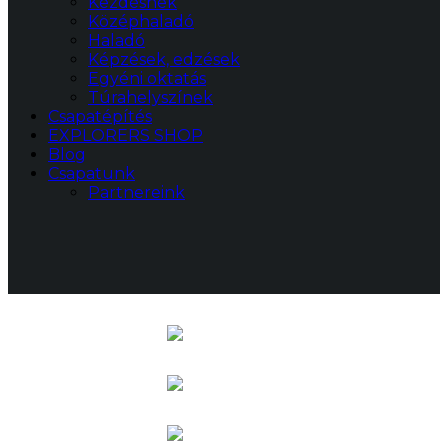
Kezdésnek
Középhaladó
Haladó
Képzések, edzések
Egyéni oktatás
Túrahelyszínek
Csapatépítés
EXPLORERS SHOP
Blog
Csapatunk
Partnereink