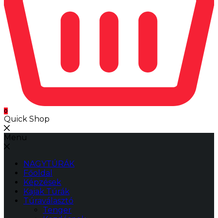
0
Quick Shop
Menu
NAGYTÚRÁK
Főoldal
Képzések
Kajak Túrák
Túraválasztó
Tenger