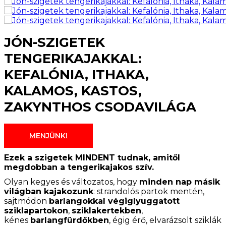
JÓN-SZIGETEK
TENGERIKAJAKKAL:
KEFALÓNIA, ITHAKA,
KALAMOS, KASTOS,
ZAKYNTHOS CSODAVILÁGA
MENJÜNK!
Ezek a szigetek MINDENT tudnak, amitől
megdobban a tengerikajakos szív.
Olyan kegyes és változatos, hogy
minden nap másik
világban kajakozunk
: strandolós partok mentén,
sajtmódon
barlangokkal végiglyuggatott
sziklapartokon
,
sziklakertekben
,
kénes
barlangfürdőkben
, égig érő, elvarázsolt sziklák