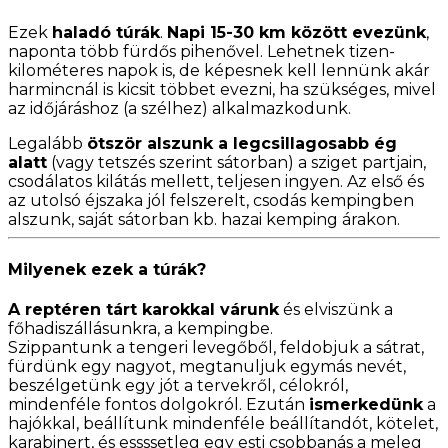
Ezek
haladó túrák
.
Napi 15-30 km között evezünk
,
naponta több fürdős pihenővel. Lehetnek tizen-
kilométeres napok is, de képesnek kell lennünk akár
harmincnál is kicsit többet evezni, ha szükséges, mivel
az időjáráshoz (a szélhez) alkalmazkodunk.
Legalább
ötször alszunk a legcsillagosabb ég
alatt
(vagy tetszés szerint sátorban) a sziget partjain,
csodálatos kilátás mellett, teljesen ingyen. Az első és
az utolsó éjszaka jól felszerelt, csodás kempingben
alszunk, saját sátorban kb. hazai kemping árakon.
Milyenek ezek a túrák?
A reptéren tárt karokkal várunk
és elviszünk a
főhadiszállásunkra, a kempingbe.
Szippantunk a tengeri levegőből, feldobjuk a sátrat,
fürdünk egy nagyot, megtanuljuk egymás nevét,
beszélgetünk egy jót a tervekről, célokról,
mindenféle fontos dolgokról. Ezután
ismerkedünk
a
hajókkal, beállítunk mindenféle beállítandót, kötelet,
karabinert, és essssetleg egy esti csobbanás a meleg