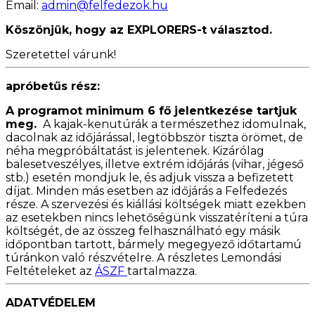
Email:
admin@felfedezok.hu
Köszönjük, hogy az EXPLORERS-t választod.
Szeretettel várunk!
apróbetűs rész:
A programot minimum 6 fő jelentkezése tartjuk
meg.
A kajak-kenutúrák a természethez idomulnak,
dacolnak az időjárással, legtöbbször tiszta örömet, de
néha megpróbáltatást is jelentenek. Kizárólag
balesetveszélyes, illetve extrém időjárás (vihar, jégeső
stb.) esetén mondjuk le, és adjuk vissza a befizetett
díjat. Minden más esetben az időjárás a Felfedezés
része.
A szervezési és kiállási költségek miatt ezekben
az esetekben nincs lehetőségünk visszatéríteni a túra
költségét, de az összeg felhasználható egy másik
időpontban tartott, bármely megegyező időtartamú
túránkon való részvételre. A részletes Lemondási
Feltételeket az
ÁSZF
tartalmazza.
ADATVÉDELEM