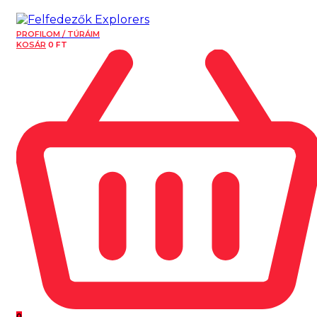
PROFILOM / TÚRÁIM
KOSÁR
0
FT
0