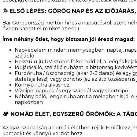
🌞
ELSŐ LÉPÉS: GÖRÖG NAP ÉS AZ IDŐJÁRÁS
Bár Görögország méltón híres a napsütésről, azért néha 
évben kapott el minket az eső.)
Íme néhány ötlet, hogy biztosan jól érezd magad:
Napvédelem minden mennyiségben: naptej, napszemü
szájápló
Hosszú ujjú UV-szűrős felső: hidd el, a leégés k
Időjárásálló, szélálló ruházat: a biztonság kedvéér
Fürdőruha / úszónadrág (akár 2-3 darab) és egy gy
stafétája lesz!) vagy poncho (ez az átöltözésben is 
Könnyű ruha alváshoz
Vízicipő, papucs, és egy szandál vagy sportcipő
Néhány póló, lenge ruha amit a melegben is jól el
napközben
🏕️
NOMÁD ÉLET, EGYSZERŰ ÖRÖMÖK: A TÁB
Az igazi szabadság a nomád életben rejlik. Emlékezz, m
kompakt és könnyű verziót hozz: