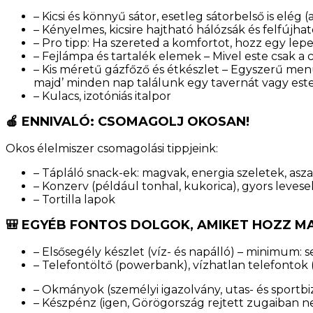
– Kicsi és könnyű sátor, esetleg sátorbelső is elég
– Kényelmes, kicsire hajtható hálózsák és felfújh
– Pro tipp: Ha szereted a komfortot, hozz egy lep
– Fejlámpa és tartalék elemek – Mivel este csak a c
– Kis méretű gázfőző és étkészlet – Egyszerű menü
majd’ minden nap találunk egy tavernát vagy est
– Kulacs, izotóniás italpor
🍎
ENNIVALÓ: CSOMAGOLJ OKOSAN!
Okos élelmiszer csomagolási tippjeink:
– Tápláló snack-ek: magvak, energia szeletek, asz
– Konzerv (például tonhal, kukorica), gyors leves
– Tortilla lapok
🎒
EGYÉB FONTOS DOLGOK, AMIKET HOZZ 
– Elsősegély készlet (víz- és napálló) – minimum: s
– Telefontöltő (powerbank), vízhatlan telefontok (sz
– Okmányok (személyi igazolvány, utas- és sportbiz
– Készpénz (igen, Görögország rejtett zugaiban