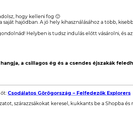
dolsz, hogy kelleni fog 🙂
 a saját hajódban. A jó hely kihasználásához a több, ki
ondolnád! Helyben is tudsz indulás előtt vásárolni, és a
s hangja, a csillagos ég és a csendes éjszakák feled
lőt:
Csodálatos Görögország – Felfedezők Explorers
ázatot, szárazzsákokat keresel, kukkants be a Shopba 