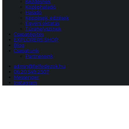
Kezdésnek
Középhaladó
Haladó
Képzések, edzések
Egyéni oktatás
Túrahelyszínek
Csapatépítés
EXPLORERS SHOP
Blog
Csapatunk
Partnereink
admin@felfedezok.hu
06 20 549 2307
Messenger
Instagram