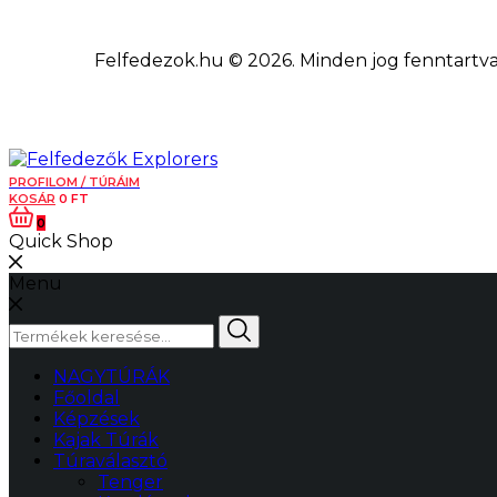
Felfedezok.hu © 2026. Minden jog fenntartva.
PROFILOM / TÚRÁIM
KOSÁR
0
FT
0
Quick Shop
Menu
Keresés
a
következőre:
NAGYTÚRÁK
Főoldal
Képzések
Kajak Túrák
Túraválasztó
Tenger