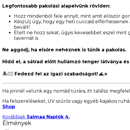
Legfontosabb pakolási alapelvünk röviden:
Hozz mindenből fele annyit, mint amit először gon
Készülj úgy, hogy egy heti cuccaid elférhessenek
bevált!
Ételt ne hozz sokat, úgyis kevesebbet eszel mint g
tavernát is.
Ne aggódj, ha elsőre nehéznek is tűnik a pakolás.
Hidd el, a sátrad előtt hullámzó tenger látványa é
🏝️🚣‍♂️
Fedezd fel az igazi szabadságot!
🌊☀️
Ha jönnél velünk egy nomád túrára, itt találsz megfele
Ha felszereléseket, UV szűrős vagy egyéb kajakos ruh
Shop
Korábbiak
Saimaa Naplók 4.
Élmények