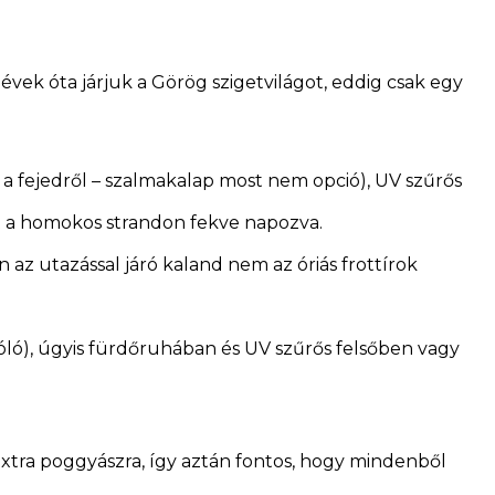
évek óta járjuk a Görög szigetvilágot, eddig csak egy
a fejedről – szalmakalap most nem opció), UV szűrős
nt a homokos strandon fekve napozva.
 az utazással járó kaland nem az óriás frottírok
póló), úgyis fürdőruhában és UV szűrős felsőben vagy
extra poggyászra, így aztán fontos, hogy mindenből