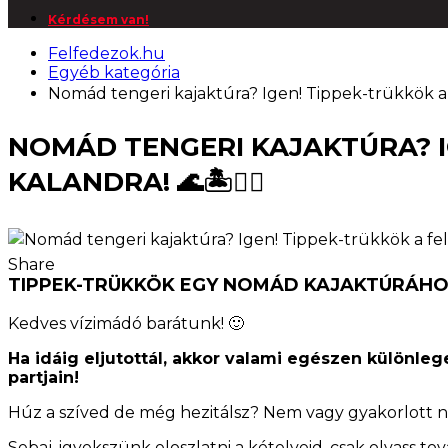
Kérdésem van!
Felfedezok.hu
Egyéb kategória
Nomád tengeri kajaktúra? Igen! Tippek-trükkök a f
NOMÁD TENGERI KAJAKTÚRA? I
KALANDRA! 🌊🏝️🚣‍♀️
Share
TIPPEK-TRÜKKÖK EGY NOMÁD KAJAKTÚRÁH
Kedves vízimádó barátunk! 🙂
Ha idáig eljutottál, akkor valami egészen különle
partjain!
Húz a szíved de még hezitálsz? Nem vagy gyakorlott
Sebaj, igyekszünk eloszlatni a kételyeid, csak olvass t