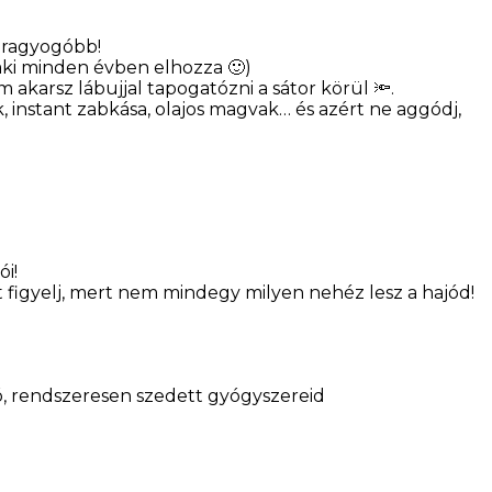
g ragyogóbb!
 aki minden évben elhozza 🙂)
 akarsz lábujjal tapogatózni a sátor körül 🔦.
, instant zabkása, olajos magvak… és azért ne aggódj,
i!
 figyelj, mert nem mindegy milyen nehéz lesz a hajód!
ító, rendszeresen szedett gyógyszereid