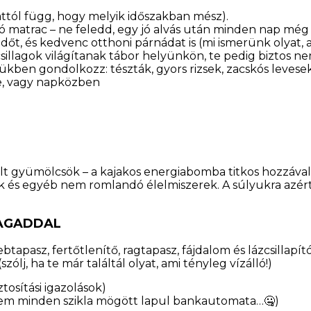
 (attól függ, hogy melyik időszakban mész).
ató matrac – ne feledd, egy jó alvás után minden nap mé
edőt, és kedvenc otthoni párnádat is (mi ismerünk olyat,
sillagok világítanak tábor helyünkön, te pedig biztos nem
kben gondolkozz: tészták, gyors rizsek, zacskós levesek
e, vagy napközben
alt gyümölcsök – a kajakos energiabomba titkos hozzávaló
ek és egyéb nem romlandó élelmiszerek. A súlyukra azért
MAGADDAL
ebtapasz, fertőtlenítő, ragtapasz, fájdalom és lázcsillap
ólj, ha te már találtál olyat, ami tényleg vízálló!)
tosítási igazolások)
 nem minden szikla mögött lapul bankautomata…🤐)