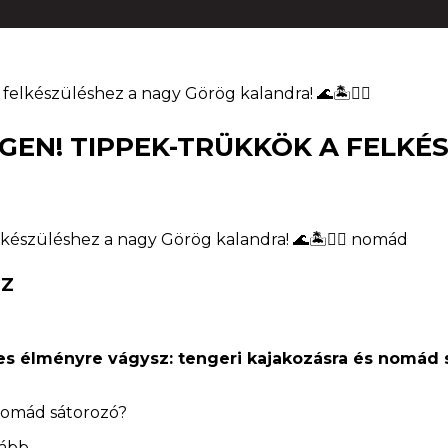
elkészüléshez a nagy Görög kalandra! 🌊🏝️🚣‍♀️
GEN! TIPPEK-TRÜKKÖK A FELKÉ
OZ
ges élményre vágysz: tengeri kajakozásra és nomád s
 nomád sátorozó?
ovább…