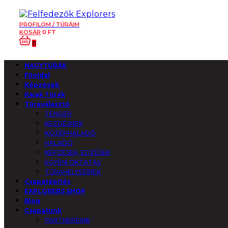
PROFILOM / TÚRÁIM
KOSÁR
0
FT
0
NAGYTÚRÁK
Főoldal
Képzések
Kajak Túrák
Túraválasztó
TENGER
KEZDÉSNEK
KÖZÉPHALADÓ
HALADÓ
KÉPZÉSEK, EDZÉSEK
EGYÉNI OKTATÁS
TÚRAHELYSZÍNEK
Csapatépítés
EXPLORERS SHOP
Blog
Csapatunk
PARTNEREINK