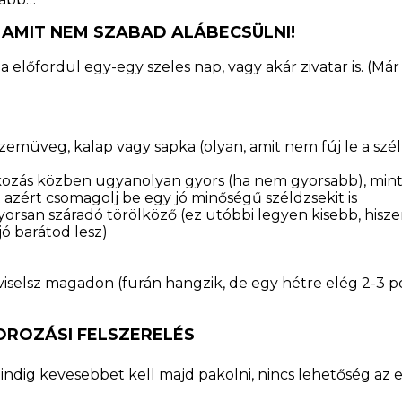
, AMIT NEM SZABAD ALÁBECSÜLNI!
előfordul egy-egy szeles nap, vagy akár zivatar is. (Már 
veg, kalap vagy sapka (olyan, amit nem fúj le a szél 
ajakozás közben ugyanolyan gyors (ha nem gyorsabb), mi
t azért csomagolj be egy jó minőségű széldzsekit is
orsan száradó törölköző (ez utóbbi legyen kisebb, hiszen
jó barátod lesz)
viselsz magadon (furán hangzik, de egy hétre elég 2-3 
OROZÁSI FELSZERELÉS
indig kevesebbet kell majd pakolni, nincs lehetőség az 