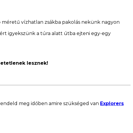
sebb méretű vízhatlan zsákba pakolás nekünk nagyon
zért igyekszünk a túra alatt útba ejteni egy-egy
hetetlenek lesznek!
és rendeld meg időben amire szükséged van
Explorers