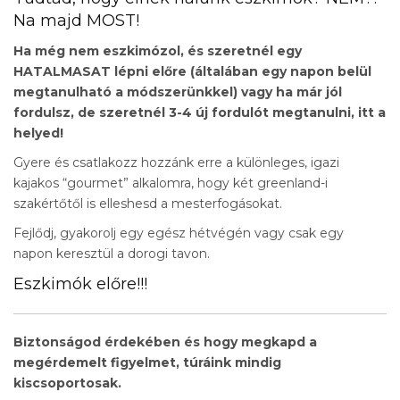
Na majd MOST!
Ha még nem eszkimózol, és szeretnél egy
HATALMASAT lépni előre (általában egy napon belül
megtanulható a módszerünkkel) vagy ha már jól
fordulsz, de szeretnél 3-4 új fordulót megtanulni, itt a
helyed!
Gyere és csatlakozz hozzánk erre a különleges, igazi
kajakos “gourmet” alkalomra, hogy két greenland-i
szakértőtől is elleshesd a mesterfogásokat.
Fejlődj, gyakorolj egy egész hétvégén vagy csak egy
napon keresztül a dorogi tavon.
Eszkimók előre!!!
Biztonságod érdekében és hogy megkapd a
megérdemelt figyelmet, túráink mindig
kiscsoportosak.