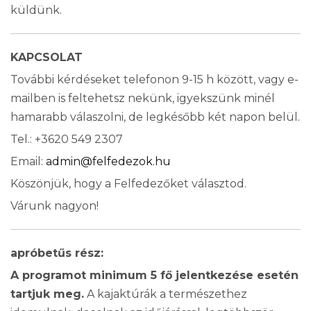
küldünk.
KAPCSOLAT
További kérdéseket telefonon 9-15 h között, vagy e-
mailben is feltehetsz nekünk, igyekszünk minél
hamarabb válaszolni, de legkésőbb két napon belül.
Tel.: +3620 549 2307
Email:
admin@felfedezok.hu
Köszönjük, hogy a Felfedezőket választod.
Várunk nagyon!
apróbetűs rész:
A programot minimum 5 fő jelentkezése esetén
tartjuk meg.
A kajaktúrák a természethez