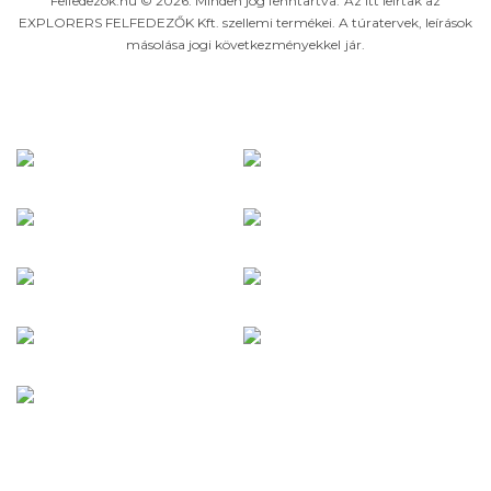
Felfedezok.hu © 2026. Minden jog fenntartva. Az itt leírtak az
EXPLORERS FELFEDEZŐK Kft. szellemi termékei. A túratervek, leírások
másolása jogi következményekkel jár.