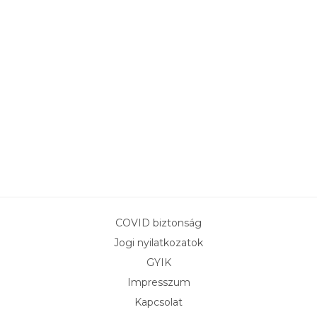
KÖZÉPHALADÓ
2026.08.08-09.: Palatinus-tavi Eszkimó Képzés
Ártartomány:
–
44.000
Ft
74.000
Ft
44.000 Ft -
Tudtad, hogy élnek nálunk eszkimók? NEM?! Na
74.000 Ft
majd MOST! Ha még nem…
ÉRDEKEL!
COVID biztonság
Jogi nyilatkozatok
GYIK
Impresszum
Kapcsolat