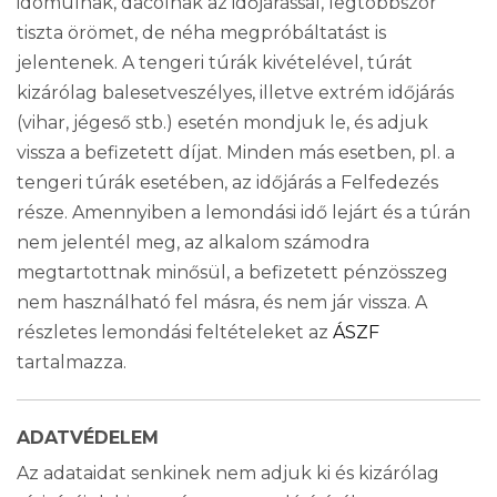
idomulnak, dacolnak az időjárással, legtöbbször
tiszta örömet, de néha megpróbáltatást is
jelentenek. A tengeri túrák kivételével, túrát
kizárólag balesetveszélyes, illetve extrém időjárás
(vihar, jégeső stb.) esetén mondjuk le, és adjuk
vissza a befizetett díjat. Minden más esetben, pl. a
tengeri túrák esetében, az időjárás a Felfedezés
része. Amennyiben a lemondási idő lejárt és a túrán
nem jelentél meg, az alkalom számodra
megtartottnak minősül, a befizetett pénzösszeg
nem használható fel másra, és nem jár vissza. A
részletes lemondási feltételeket az
ÁSZF
tartalmazza.
ADATVÉDELEM
Az adataidat senkinek nem adjuk ki és kizárólag