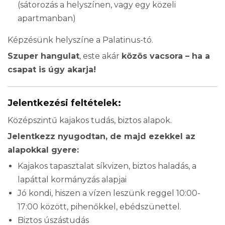
(sátorozás a helyszínen, vagy egy közeli
apartmanban)
Képzésünk helyszíne a Palatinus-tó.
Szuper hangulat
, este akár
közös vacsora – ha a
csapat is úgy akarja!
Jelentkezési feltételek:
Középszintű kajakos tudás, biztos alapok.
Jelentkezz nyugodtan, de majd ezekkel az
alapokkal gyere:
Kajakos tapasztalat síkvizen, biztos haladás, a
lapáttal kormányzás alapjai
Jó kondi, hiszen a vízen leszünk reggel 10:00-
17:00 között, pihenőkkel, ebédszünettel.
Biztos úszástudás