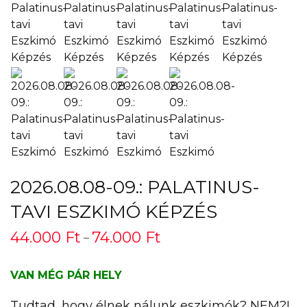
2026.08.08-09.: PALATINUS-
TAVI ESZKIMÓ KÉPZÉS
44.000
Ft
74.000
Ft
Ártartomány:
–
44.000 Ft -
74.000 Ft
VAN MÉG PÁR HELY
Tudtad, hogy élnek nálunk eszkimók? NEM?!