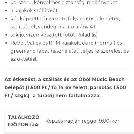
korszerű, kényelmes biztonsági mellényeket
a kajakok szállítását
két képzett túravezető folyamatos jelenlétét,
segítségét, vendég-oktató arány 4:1
sok jó, vízen készített fotót Rólad (is)
Rebel, Valley és RTM kajakok, euro (normál) és
greenland lapát használatát, teljes felszerelést és
az oktatást.
Az étkezést, a szállást és az Öböl Music Beach
belépőt (1.500 Ft / fő 14 év felett, parkolás 1.500
Ft / szgk.) a túradíj nem tartalmazza.
TALÁLKOZÓ
Képzés napján reggel 9:00-kor
IDŐPONTJA: