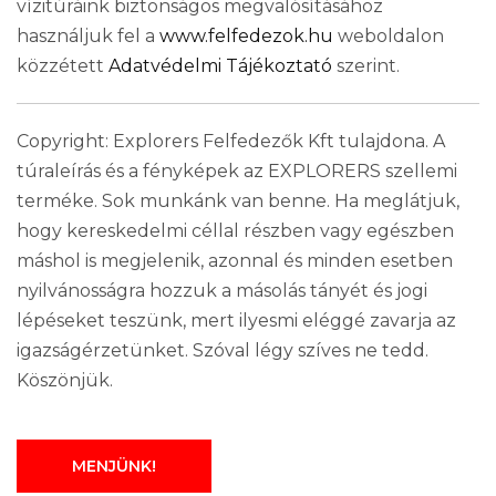
vízitúráink biztonságos megvalósításához
használjuk fel a
www.felfedezok.hu
weboldalon
közzétett
Adatvédelmi Tájékoztató
szerint.
Copyright: Explorers Felfedezők Kft tulajdona. A
túraleírás és a fényképek az EXPLORERS szellemi
terméke. Sok munkánk van benne. Ha meglátjuk,
hogy kereskedelmi céllal részben vagy egészben
máshol is megjelenik, azonnal és minden esetben
nyilvánosságra hozzuk a másolás tányét és jogi
lépéseket teszünk, mert ilyesmi eléggé zavarja az
igazságérzetünket. Szóval légy szíves ne tedd.
Köszönjük.
MENJÜNK!