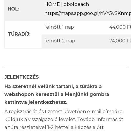
HOME | obolbeach
HOL:
https://maps.app.goo.gl/hVY5vSKn
felnőtt 1 nap
44,000 F
TÚRADÍJ:
felnőtt 2 nap
74,000 F
JELENTKEZÉS
Ha szeretnél velünk tartani, a túrákra a
webshopon keresztül a Menjünk! gombra
kattintva jelentkezhetsz.
A regisztrációt és fizetést követően e-mail címedre
küldjük a visszaigazoló levelet. További információt
a túra részleteivel 1-2 héttel a képzés előtt