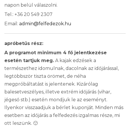
napon belül válaszolni.
Tel.: +36 20 549 2307
Email:
admin@felfedezok.hu
apróbetűs rész:
A programot minimum 4 fő jelentkezése
esetén tartjuk meg.
A kajak edzések a
természethez idomulnak, dacolnak az időjárással,
legtöbbször tiszta örömet, de néha
megpróbáltatást is jelentenek. Kizárólag
balesetveszélyes, illetve extrém időjárás (vihar,
jégeső stb.) esetén mondjuk le az eseményt.
Ilyenkor visszaadjuk a bérlet kuponját. Minden más
esetben az időjárás a felfedezés izgalmas része, mi
ott leszünk. 🙂