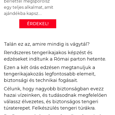
bérlettel megspórolsz
egy teljes alkalmat, amit
ajándékba kapsz.…
ÉRDEKEL!
Talán ez az, amire mindig is vágytál?
Rendszeres tengerikajakos képzést és
edzéseket indítunk a Római parton hetente.
Ezen a két órás edzésen
megtanuljuk a
tengerikajakozás legfontosabb elemeit,
biztonsági és technikai fogásait
.
Célunk, hogy
nagyobb biztonságban evezz
hazai vízeinken
, és tudásodnak megfelelően
válassz élvezetes, és biztonságos tengeri
túraterepet.
Felkészülés tengeri túrákra.