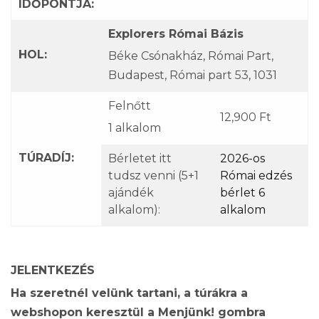
IDŐPONTJA:
Explorers Római Bázis
HOL:
Béke Csónakház, Római Part,
Budapest, Római part 53, 1031
Felnőtt
12,900 Ft
1 alkalom
TÚRADÍJ:
Bérletet itt
2026-os
tudsz venni (5+1
Római edzés
ajándék
bérlet 6
alkalom):
alkalom
JELENTKEZÉS
Ha szeretnél velünk tartani, a túrákra a
webshopon keresztül a Menjünk! gombra