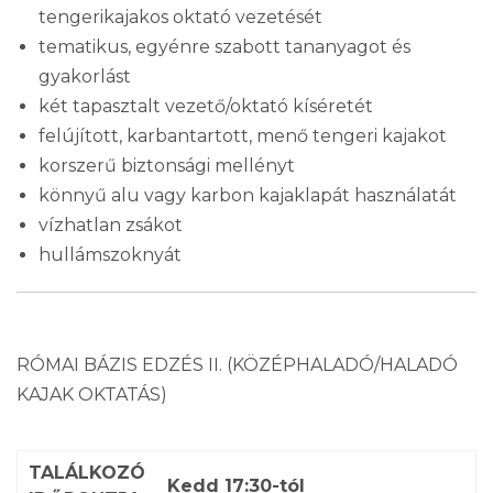
tengerikajakos oktató vezetését
tematikus, egyénre szabott tananyagot és
gyakorlást
két tapasztalt vezető/oktató kíséretét
felújított, karbantartott, menő tengeri kajakot
korszerű biztonsági mellényt
könnyű alu vagy karbon kajaklapát használatát
vízhatlan zsákot
hullámszoknyát
RÓMAI BÁZIS EDZÉS II. (KÖZÉPHALADÓ/HALADÓ
KAJAK OKTATÁS)
TALÁLKOZÓ
Kedd 17:30-tól