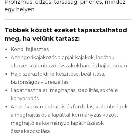
Profizmus, edzés, társaság, pihenés, mindez
egy helyen.
Többek között ezeket tapasztalhatod
meg, ha velünk tartasz:
Kondi fejlesztés
A tengerikajakozás alapjai: kajakok, lapátok,
öltözet különböző évszakokban, éghajlatokban
Hajó szárazföldi felkészítése, beállítása,
biztonságos vízreszállás
Lapáthasználat: meghajtás, stabilitás, sokféle
kanyarodás
A hatékony meghajtás és fordulás, különbségek
a meghajtás és a lapáttal kormányzás között,
meghajtó és kormányzó lapáthúzások
összekapcsolása