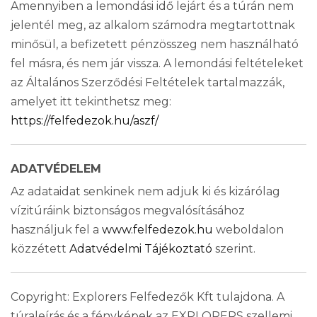
Amennyiben a lemondási idő lejárt és a túrán nem
jelentél meg, az alkalom számodra megtartottnak
minősül, a befizetett pénzösszeg nem használható
fel másra, és nem jár vissza. A lemondási feltételeket
az Általános Szerződési Feltételek tartalmazzák,
amelyet itt tekinthetsz meg:
https://felfedezok.hu/aszf/
ADATVÉDELEM
Az adataidat senkinek nem adjuk ki és kizárólag
vízitúráink biztonságos megvalósításához
használjuk fel a
www.felfedezok.hu
weboldalon
közzétett
Adatvédelmi Tájékoztató
szerint.
Copyright: Explorers Felfedezők Kft tulajdona. A
túraleírás és a fényképek az EXPLORERS szellemi