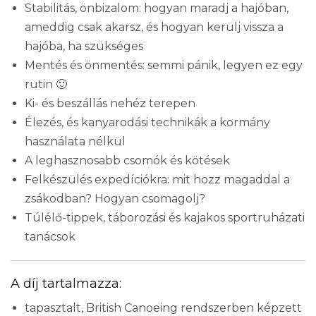
Stabilitás, önbizalom: hogyan maradj a hajóban,
ameddig csak akarsz, és hogyan kerülj vissza a
hajóba, ha szükséges
Mentés és önmentés: semmi pánik, legyen ez egy
rutin 🙂
Ki- és beszállás nehéz terepen
Élezés, és kanyarodási technikák a kormány
használata nélkül
A leghasznosabb csomók és kötések
Felkészülés expedíciókra: m
it hozz magaddal a
zsákodban? Hogyan csomagolj?
Túlélő-tippek, táborozási és kajakos sportruházati
tanácsok
A díj tartalmazza:
tapasztalt, British Canoeing rendszerben képzett