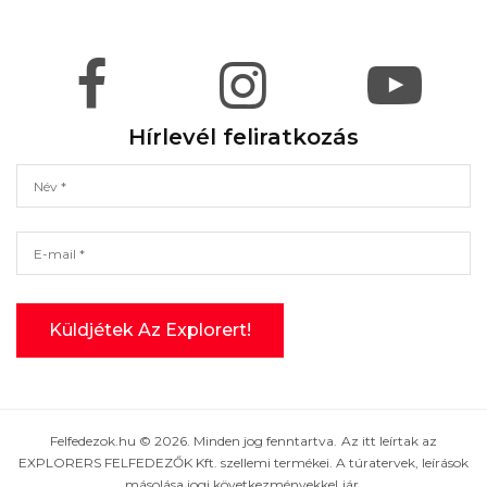
Hírlevél feliratkozás
Felfedezok.hu © 2026. Minden jog fenntartva. Az itt leírtak az
EXPLORERS FELFEDEZŐK Kft. szellemi termékei. A túratervek, leírások
másolása jogi következményekkel jár.