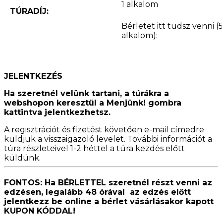
1 alkalom
TÚRADÍJ:
Bérletet itt tudsz venni (
alkalom):
JELENTKEZÉS
Ha szeretnél velünk tartani, a túrákra a
webshopon keresztül a Menjünk! gombra
kattintva jelentkezhetsz.
A regisztrációt és fizetést követően e-mail címedre
küldjük a visszaigazoló levelet. További információt a
túra részleteivel 1-2 héttel a túra kezdés előtt
küldünk.
FONTOS: Ha BÉRLETTEL szeretnél részt venni az
edzésen, legalább 48 órával az edzés előtt
jelentkezz be online a bérlet vásárlásakor kapott
KUPON KÓDDAL!