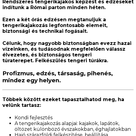
Rendszeres tengerikajakos képzést és edzéseket
indítunk a Római parton minden héten.
Ezen a két órás edzésen
megtanuljuk a
tengerikajakozás legfontosabb elemeit,
biztonsági és technikai fogásait
.
Célunk, hogy
nagyobb biztonságban evezz hazai
vízeinken
, és tudásodnak megfelelően válassz
élvezetes, és biztonságos tengeri
túraterepet.
Felkészülés tengeri túrákra.
Profizmus, edzés, társaság, pihenés,
mindez egy helyen.
Többek között ezeket tapasztalhatod meg, ha
velünk tartasz:
Kondi fejlesztés
A tengerikajakozás alapjai: kajakok, lapátok,
öltözet különböző évszakokban, éghajlatokban
Hajó szárazföldi felkészítése, beállítása,