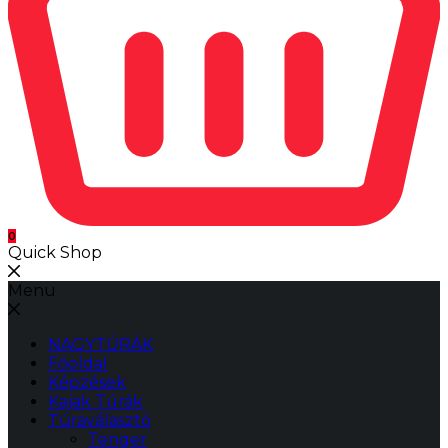
0
Quick Shop
Menu
NAGYTÚRÁK
Főoldal
Képzések
Kajak Túrák
Túraválasztó
Tenger