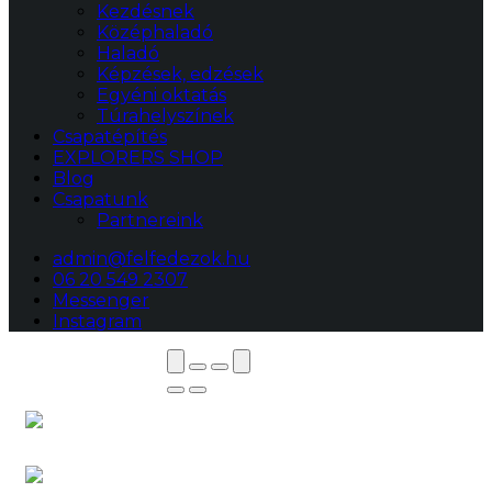
Kezdésnek
Középhaladó
Haladó
Képzések, edzések
Egyéni oktatás
Túrahelyszínek
Csapatépítés
EXPLORERS SHOP
Blog
Csapatunk
Partnereink
admin@felfedezok.hu
06 20 549 2307
Messenger
Instagram