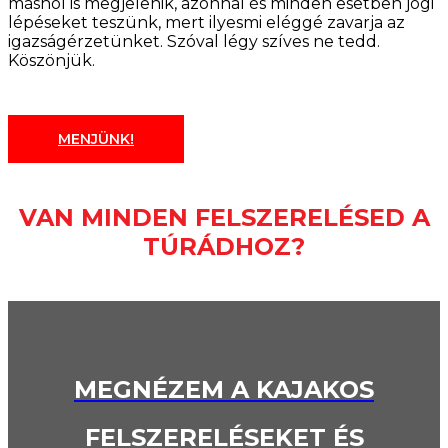
máshol is megjelenik, azonnal és minden esetben jogi
lépéseket teszünk, mert ilyesmi eléggé zavarja az
igazságérzetünket. Szóval légy szíves ne tedd.
Köszönjük.
MENJÜNK!
VAN MINDEN FELSZERELÉSED A
TÚRÁDHOZ?
MEGNÉZEM A KAJAKOS
FELSZERELÉSEKET ÉS