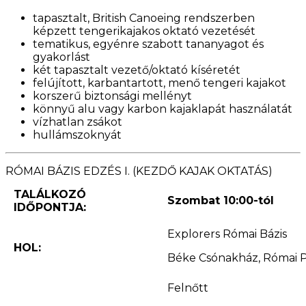
tapasztalt, British Canoeing rendszerben
képzett tengerikajakos oktató vezetését
tematikus, egyénre szabott tananyagot és
gyakorlást
két tapasztalt vezető/oktató kíséretét
felújított, karbantartott, menő tengeri kajakot
korszerű biztonsági mellényt
könnyű alu vagy karbon kajaklapát használatát
vízhatlan zsákot
hullámszoknyát
RÓMAI BÁZIS EDZÉS I. (KEZDŐ KAJAK OKTATÁS)
TALÁLKOZÓ
Szombat 10:00-tól
IDŐPONTJA:
Explorers Római Bázis
HOL:
Béke Csónakház, Római Pa
Felnőtt