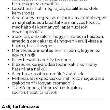
biztonságos vízreszállás
Lapáthasználat: meghajtás, stabilitás, sokféle
kanyarodás
A hatékony meghajtás és fordulás, különbségek
a meghajtás és a lapáttal kormányzás között,
meghajtó és kormányzó lapáthúzások
összekapcsolása
Stabilitás, önbizalom: hogyan maradj a hajóban,
ameddig csak akarsz, és hogyan kerülj vissza a
hajóba, ha szükséges
Mentés és önmentés: semmi pánik, legyen ez
egy rutin 🙂
Ki- és beszállás nehéz terepen
Élezés, és kanyarodási technikák a kormány
használata nélkül
A leghasznosabb csomók és kötések
Felkészülés expedíciókra: m
it hozz magaddal a
zsákodban? Hogyan csomagolj?
Túlélő-tippek, táborozási és kajakos
sportruházati tanácsok
A díj tartalmazza: