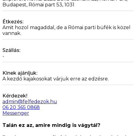
Budapest, Római part 53, 1031
Étkezés:
Amit hozol magaddal, de a Római parti büfék is közel
vannak.
Szállás:
-
Kinek ajánljuk:
A kezdő kajakosokat várjuk erre az edzésre.
Kérdezek!
admin@felfedezok.hu
06 20 365 0868
Messenger
Talán ez az, amire mindig is vágytál?