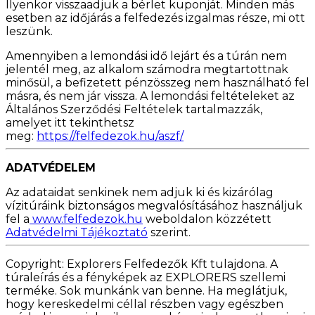
Ilyenkor visszaadjuk a bérlet kuponját. Minden más
esetben az időjárás a felfedezés izgalmas része, mi ott
leszünk.
Amennyiben a lemondási idő lejárt és a túrán nem
jelentél meg, az alkalom számodra megtartottnak
minősül, a befizetett pénzösszeg nem használható fel
másra, és nem jár vissza. A lemondási feltételeket az
Általános Szerződési Feltételek tartalmazzák,
amelyet itt tekinthetsz
meg:
https://felfedezok.hu/aszf/
ADATVÉDELEM
Az adataidat senkinek nem adjuk ki és kizárólag
vízitúráink biztonságos megvalósításához használjuk
fel a
www.felfedezok.hu
weboldalon közzétett
Adatvédelmi Tájékoztató
szerint.
Copyright: Explorers Felfedezők Kft tulajdona. A
túraleírás és a fényképek az EXPLORERS szellemi
terméke. Sok munkánk van benne. Ha meglátjuk,
hogy kereskedelmi céllal részben vagy egészben