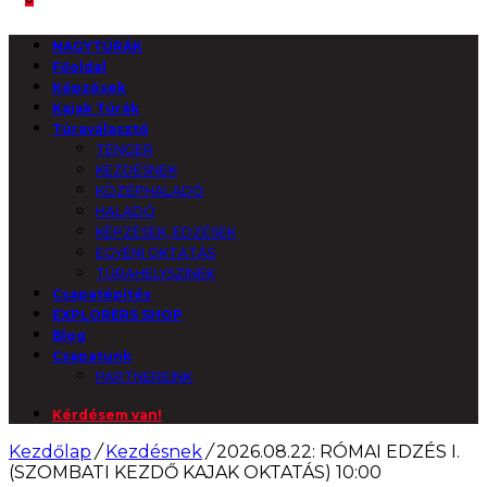
NAGYTÚRÁK
Főoldal
Képzések
Kajak Túrák
Túraválasztó
TENGER
KEZDÉSNEK
KÖZÉPHALADÓ
HALADÓ
KÉPZÉSEK, EDZÉSEK
EGYÉNI OKTATÁS
TÚRAHELYSZÍNEK
Csapatépítés
EXPLORERS SHOP
Blog
Csapatunk
PARTNEREINK
Kérdésem van!
Kezdőlap
/
Kezdésnek
/
2026.08.22: RÓMAI EDZÉS I.
(SZOMBATI KEZDŐ KAJAK OKTATÁS) 10:00