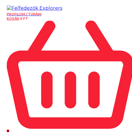
PROFILOM / TÚRÁIM
KOSÁR
0
FT
0