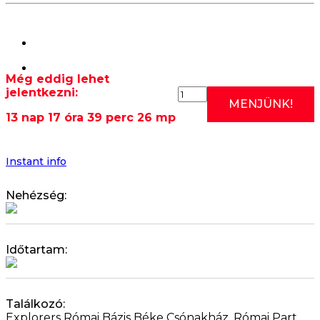
Még eddig lehet
jelentkezni:
2026.08.22:
MENJÜNK!
RÓMAI
13 nap 17 óra 39 perc 25 mp
EDZÉS
I.
(SZOMBATI
KEZDŐ
Instant info
KAJAK
OKTATÁS)
Nehézség:
10:00
mennyiség
Időtartam:
Találkozó:
Explorers Római Bázis Béke Csónakház, Római Part,