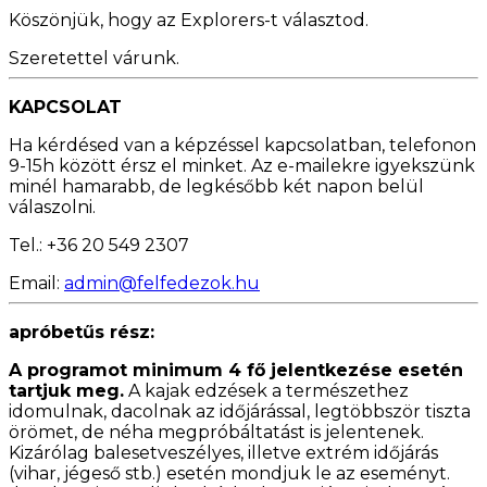
Köszönjük, hogy az Explorers-t választod.
Szeretettel várunk.
KAPCSOLAT
Ha kérdésed van a képzéssel kapcsolatban, telefonon
9-15h között érsz el minket. Az e-mailekre igyekszünk
minél hamarabb, de legkésőbb két napon belül
válaszolni.
Tel.: +36 20 549 2307
Email:
admin@felfedezok.hu
apróbetűs rész:
A programot minimum 4 fő jelentkezése esetén
tartjuk meg.
A kajak edzések a természethez
idomulnak, dacolnak az időjárással, legtöbbször tiszta
örömet, de néha megpróbáltatást is jelentenek.
Kizárólag balesetveszélyes, illetve extrém időjárás
(vihar, jégeső stb.) esetén mondjuk le az eseményt.