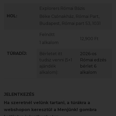
Explorers Római Bázis
HOL:
Béke Csónakház, Római Part,
Budapest, Római part 53, 1031
Felnőtt
12,900 Ft
1 alkalom
TÚRADÍJ:
Bérletet itt
2026-os
tudsz venni (5+1
Római edzés
ajándék
bérlet 6
alkalom):
alkalom
JELENTKEZÉS
Ha szeretnél velünk tartani, a túrákra a
webshopon keresztül a Menjünk! gombra