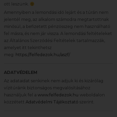
ott leszünk.
Amennyiben a lemondási idő lejárt és a túrán nem
jelentél meg, az alkalom számodra megtartottnak
minősül, a befizetett pénzösszeg nem használható
fel másra, és nem jár vissza. A lemondási feltételeket
az Általános Szerződési Feltételek tartalmazzák,
amelyet itt tekinthetsz
meg:
https://felfedezok.hu/aszf/
ADATVÉDELEM
Az adataidat senkinek nem adjuk ki és kizárólag
vízitúráink biztonságos megvalósításához
használjuk fel a
www.felfedezok.hu
weboldalon
közzétett
Adatvédelmi Tájékoztató
szerint.