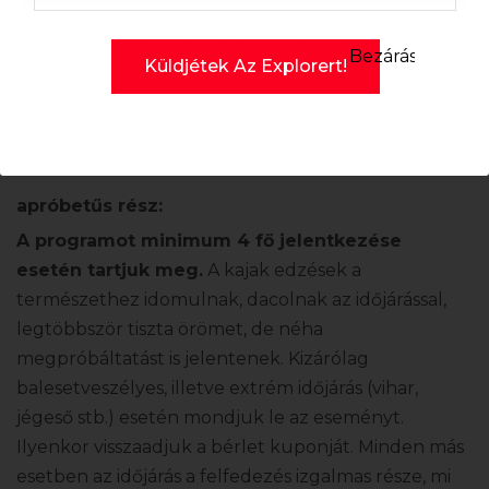
telefonon 9-15h között érsz el minket. Az e-mailekre
Beállítás megtekintése
igyekszünk minél hamarabb, de legkésőbb két
Bezárás
napon belül válaszolni.
Tel.: +36 20 549 2307
Email:
admin@felfedezok.hu
apróbetűs rész:
A programot minimum 4 fő jelentkezése
esetén tartjuk meg.
A kajak edzések a
természethez idomulnak, dacolnak az időjárással,
legtöbbször tiszta örömet, de néha
megpróbáltatást is jelentenek. Kizárólag
balesetveszélyes, illetve extrém időjárás (vihar,
jégeső stb.) esetén mondjuk le az eseményt.
Ilyenkor visszaadjuk a bérlet kuponját. Minden más
esetben az időjárás a felfedezés izgalmas része, mi