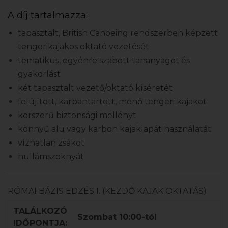
A díj tartalmazza:
tapasztalt, British Canoeing rendszerben képzett
tengerikajakos oktató vezetését
tematikus, egyénre szabott tananyagot és
gyakorlást
két tapasztalt vezető/oktató kíséretét
felújított, karbantartott, menő tengeri kajakot
korszerű biztonsági mellényt
könnyű alu vagy karbon kajaklapát használatát
vízhatlan zsákot
hullámszoknyát
RÓMAI BÁZIS EDZÉS I. (KEZDŐ KAJAK OKTATÁS)
TALÁLKOZÓ
Szombat 10:00-tól
IDŐPONTJA: