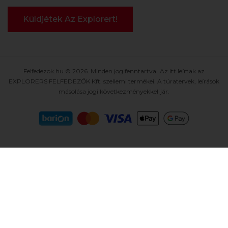
Felfedezok.hu © 2026. Minden jog fenntartva. Az itt leírtak az
EXPLORERS FELFEDEZŐK Kft. szellemi termékei. A túratervek, leírások
másolása jogi következményekkel jár.