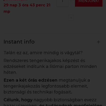
MENJÜNK!
29 nap 3 óra 43 perc 20
mp
Instant info
Talán ez az, amire mindig is vágytál?
Rendszeres tengerikajakos képzést és
edzéseket indítunk a Római parton minden
héten.
Ezen a két órás edzésen
megtanuljuk a
tengerikajakozás legfontosabb elemeit,
biztonsági és technikai fogásait
.
Célunk, hogy
nagyobb biztonságban evezz
hazai vízeinken
, és tudásodnak megfelelően