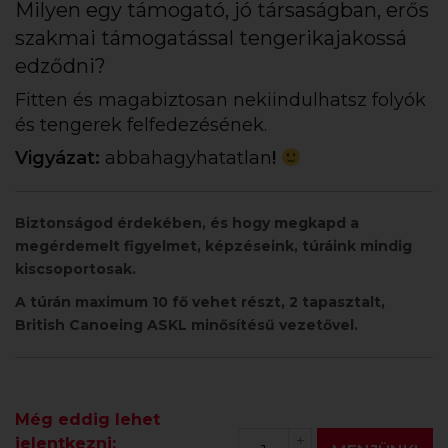
Milyen egy támogató, jó társaságban, erős
szakmai támogatással tengerikajakossá
edződni?
Fitten és magabiztosan nekiindulhatsz folyók
és tengerek felfedezésének.
Vigyázat:
abbahagyhatatlan
!
Biztonságod érdekében, és hogy megkapd a
megérdemelt figyelmet, képzéseink, túráink mindig
kiscsoportosak.
A túrán maximum 10 fő vehet részt, 2 tapasztalt,
British Canoeing ASKL minősítésű vezetővel.
Még eddig lehet
jelentkezni: