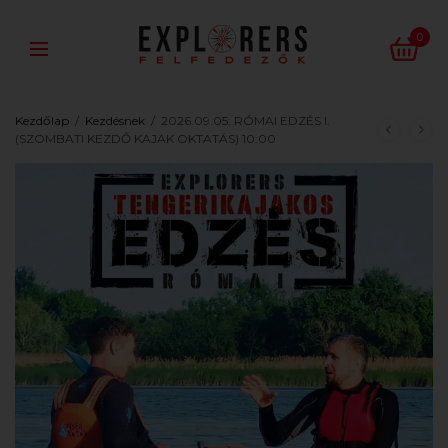
0
Kezdőlap
/
Kezdésnek
/
2026.09.05: RÓMAI EDZÉS I.
(SZOMBATI KEZDŐ KAJAK OKTATÁS) 10:00