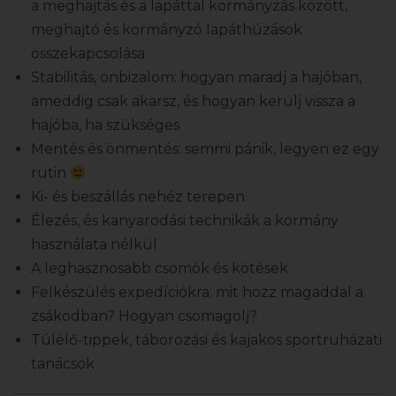
a meghajtás és a lapáttal kormányzás között,
meghajtó és kormányzó lapáthúzások
összekapcsolása
Stabilitás, önbizalom: hogyan maradj a hajóban,
ameddig csak akarsz, és hogyan kerülj vissza a
hajóba, ha szükséges
Mentés és önmentés: semmi pánik, legyen ez egy
rutin
Ki- és beszállás nehéz terepen
Élezés, és kanyarodási technikák a kormány
használata nélkül
A leghasznosabb csomók és kötések
Felkészülés expedíciókra: m
it hozz magaddal a
zsákodban? Hogyan csomagolj?
Túlélő-tippek, táborozási és kajakos sportruházati
tanácsok