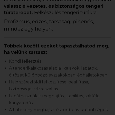
válassz élvezetes, és biztonságos tengeri
túraterepet.
Felkészülés tengeri túrákra.
Profizmus, edzés, társaság, pihenés,
mindez egy helyen.
Többek között ezeket tapasztalhatod meg,
ha velünk tartasz:
Kondi fejlesztés
A tengerikajakozás alapjai: kajakok, lapátok,
öltözet különböző évszakokban, éghajlatokban
Hajó szárazföldi felkészítése, beállítása,
biztonságos vízreszállás
Lapáthasználat: meghajtás, stabilitás, sokféle
kanyarodás
A hatékony meghajtás és fordulás, különbségek