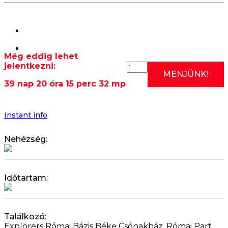
Még eddig lehet
jelentkezni:
2026.09.19:
MENJÜNK!
RÓMAI
39 nap 20 óra 15 perc 31 mp
EDZÉS
I.
(SZOMBATI
KEZDŐ
Instant info
KAJAK
OKTATÁS)
Nehézség:
10:00
mennyiség
Időtartam:
Találkozó:
Explorers Római Bázis Béke Csónakház, Római Part,