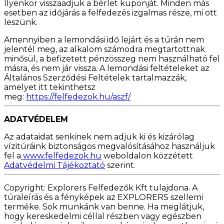
Ilyenkor visszaadjuk a bérlet kuponját. Minden más
esetben az időjárás a felfedezés izgalmas része, mi ott
leszünk.
Amennyiben a lemondási idő lejárt és a túrán nem
jelentél meg, az alkalom számodra megtartottnak
minősül, a befizetett pénzösszeg nem használható fel
másra, és nem jár vissza. A lemondási feltételeket az
Általános Szerződési Feltételek tartalmazzák,
amelyet itt tekinthetsz
meg:
https://felfedezok.hu/aszf/
ADATVÉDELEM
Az adataidat senkinek nem adjuk ki és kizárólag
vízitúráink biztonságos megvalósításához használjuk
fel a
www.felfedezok.hu
weboldalon közzétett
Adatvédelmi Tájékoztató
szerint.
Copyright: Explorers Felfedezők Kft tulajdona. A
túraleírás és a fényképek az EXPLORERS szellemi
terméke. Sok munkánk van benne. Ha meglátjuk,
hogy kereskedelmi céllal részben vagy egészben