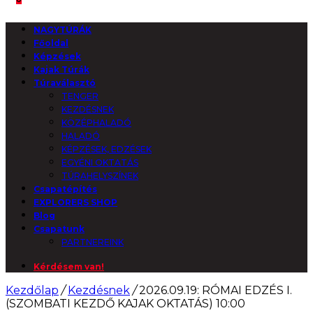
NAGYTÚRÁK
Főoldal
Képzések
Kajak Túrák
Túraválasztó
TENGER
KEZDÉSNEK
KÖZÉPHALADÓ
HALADÓ
KÉPZÉSEK, EDZÉSEK
EGYÉNI OKTATÁS
TÚRAHELYSZÍNEK
Csapatépítés
EXPLORERS SHOP
Blog
Csapatunk
PARTNEREINK
Kérdésem van!
Kezdőlap
/
Kezdésnek
/
2026.09.19: RÓMAI EDZÉS I.
(SZOMBATI KEZDŐ KAJAK OKTATÁS) 10:00