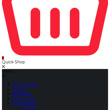
0
Quick Shop
Menu
NAGYTÚRÁK
Főoldal
Képzések
Kajak Túrák
Túraválasztó
Tenger