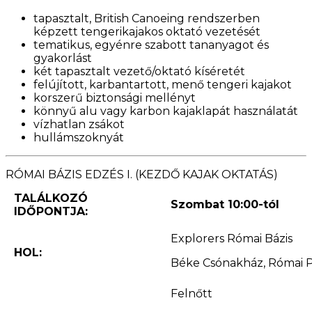
tapasztalt, British Canoeing rendszerben
képzett tengerikajakos oktató vezetését
tematikus, egyénre szabott tananyagot és
gyakorlást
két tapasztalt vezető/oktató kíséretét
felújított, karbantartott, menő tengeri kajakot
korszerű biztonsági mellényt
könnyű alu vagy karbon kajaklapát használatát
vízhatlan zsákot
hullámszoknyát
RÓMAI BÁZIS EDZÉS I. (KEZDŐ KAJAK OKTATÁS)
TALÁLKOZÓ
Szombat 10:00-tól
IDŐPONTJA:
Explorers Római Bázis
HOL:
Béke Csónakház, Római Pa
Felnőtt