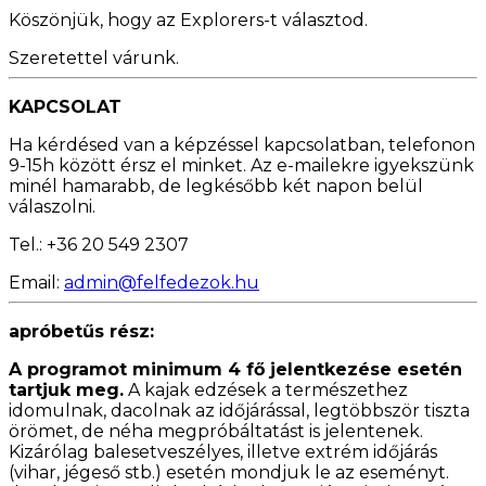
Köszönjük, hogy az Explorers-t választod.
Szeretettel várunk.
KAPCSOLAT
Ha kérdésed van a képzéssel kapcsolatban, telefonon
9-15h között érsz el minket. Az e-mailekre igyekszünk
minél hamarabb, de legkésőbb két napon belül
válaszolni.
Tel.: +36 20 549 2307
Email:
admin@felfedezok.hu
apróbetűs rész:
A programot minimum 4 fő jelentkezése esetén
tartjuk meg.
A kajak edzések a természethez
idomulnak, dacolnak az időjárással, legtöbbször tiszta
örömet, de néha megpróbáltatást is jelentenek.
Kizárólag balesetveszélyes, illetve extrém időjárás
(vihar, jégeső stb.) esetén mondjuk le az eseményt.