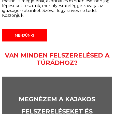
máshol is megjelenik, azonnal és minden esetben jogi
lépéseket teszünk, mert ilyesmi eléggé zavarja az
igazságérzetünket. Szóval légy szíves ne tedd.
Köszönjük.
MENJÜNK!
VAN MINDEN FELSZERELÉSED A
TÚRÁDHOZ?
MEGNÉZEM A KAJAKOS
FELSZERELÉSEKET ÉS