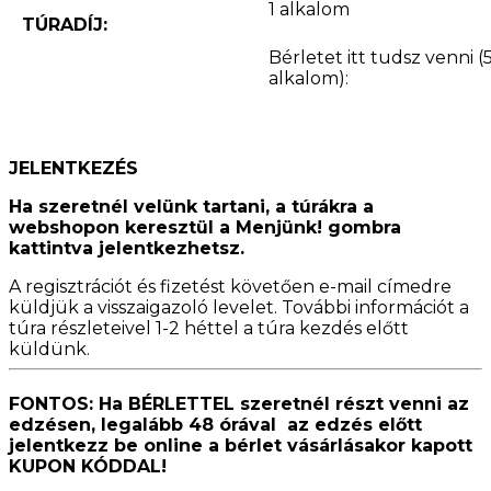
1 alkalom
TÚRADÍJ:
Bérletet itt tudsz venni (
alkalom):
JELENTKEZÉS
Ha szeretnél velünk tartani, a túrákra a
webshopon keresztül a Menjünk! gombra
kattintva jelentkezhetsz.
A regisztrációt és fizetést követően e-mail címedre
küldjük a visszaigazoló levelet. További információt a
túra részleteivel 1-2 héttel a túra kezdés előtt
küldünk.
FONTOS: Ha BÉRLETTEL szeretnél részt venni az
edzésen, legalább 48 órával az edzés előtt
jelentkezz be online a bérlet vásárlásakor kapott
KUPON KÓDDAL!