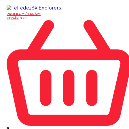
PROFILOM / TÚRÁIM
KOSÁR
0
FT
0