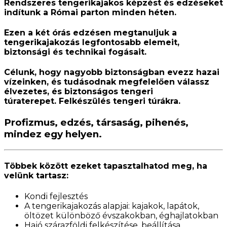
Rendszeres tengerikajakos képzést és edzéseket
indítunk a Római parton minden héten.
Ezen a két órás edzésen
megtanuljuk a
tengerikajakozás legfontosabb elemeit,
biztonsági és technikai fogásait
.
Célunk, hogy
nagyobb biztonságban evezz hazai
vízeinken
, és tudásodnak megfelelően válassz
élvezetes, és biztonságos tengeri
túraterepet.
Felkészülés tengeri túrákra.
Profizmus, edzés, társaság, pihenés,
mindez egy helyen.
Többek között ezeket tapasztalhatod meg, ha
velünk tartasz:
Kondi fejlesztés
A tengerikajakozás alapjai: kajakok, lapátok,
öltözet különböző évszakokban, éghajlatokban
Hajó szárazföldi felkészítése, beállítása,