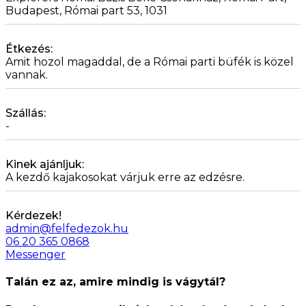
Budapest, Római part 53, 1031
Étkezés:
Amit hozol magaddal, de a Római parti büfék is közel
vannak.
Szállás:
-
Kinek ajánljuk:
A kezdő kajakosokat várjuk erre az edzésre.
Kérdezek!
admin@felfedezok.hu
06 20 365 0868
Messenger
Talán ez az, amire mindig is vágytál?