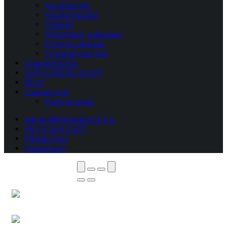
Kezdésnek
Középhaladó
Haladó
Képzések, edzések
Egyéni oktatás
Túrahelyszínek
Csapatépítés
EXPLORERS SHOP
Blog
Csapatunk
Partnereink
admin@felfedezok.hu
06 20 549 2307
Messenger
Instagram