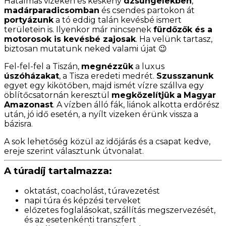
Hatalmas vizeken és keskeny
dzsungelekben
,
madárparadicsomban
és csendes partokon át
portyázunk
a tó eddig talán kevésbé ismert
területein is. Ilyenkor már nincsenek
fürdőzők és a
motorosok is kevésbé zajosak
. Ha velünk tartasz,
biztosan mutatunk neked valami újat 😉
F
el-fel-fel a Tiszán,
megnézzük
a luxus
úszóházakat
, a Tisza eredeti medrét.
Szusszanunk
egyet egy kikötőben, majd ismét vízre szállva egy
öblítőcsatornán keresztül
megközelítjük
a
Magyar
Amazonast
. A vízben álló fák, liánok alkotta erdőrész
után, jó idő esetén, a nyílt vizeken érünk vissza a
bázisra.
A sok lehetőség közül az időjárás és a csapat kedve,
ereje szerint választunk útvonalat.
A túradíj tartalmazza:
oktatást, coacholást, túravezetést
napi túra és képzési terveket
előzetes foglalásokat, szállítás megszervezését,
és az esetenkénti transzfert