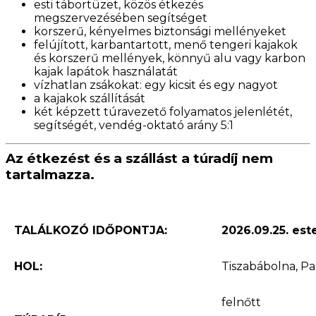
esti tábortüzet, közös étkezés
megszervezésében segítséget
korszerű, kényelmes biztonsági mellényeket
felújított, karbantartott, menő tengeri kajakok
és korszerű mellények, könnyű alu vagy karbon
kajak lapátok használatát
vízhatlan zsákokat: egy kicsit és egy nagyot
a kajakok szállítását
két képzett túravezető folyamatos jelenlétét,
segítségét, vendég-oktató arány 5:1
Az étkezést és a szállást a túradíj nem
tartalmazza.
TALÁLKOZÓ IDŐPONTJA:
2026.09.25
. est
HOL:
Tiszabábolna, Pa
felnőtt