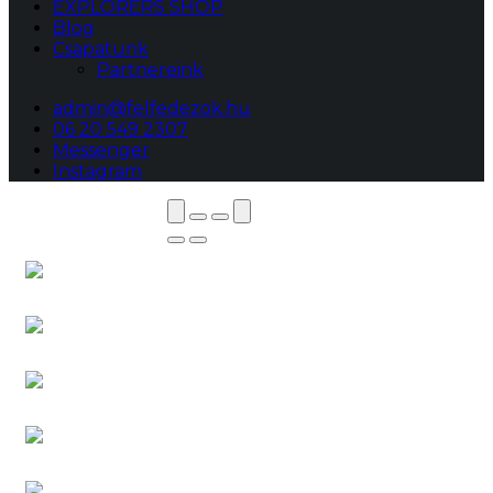
EXPLORERS SHOP
Blog
Csapatunk
Partnereink
admin@felfedezok.hu
06 20 549 2307
Messenger
Instagram