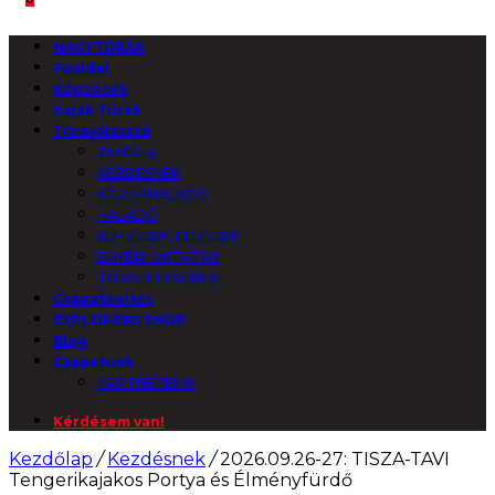
NAGYTÚRÁK
Főoldal
Képzések
Kajak Túrák
Túraválasztó
TENGER
KEZDÉSNEK
KÖZÉPHALADÓ
HALADÓ
KÉPZÉSEK, EDZÉSEK
EGYÉNI OKTATÁS
TÚRAHELYSZÍNEK
Csapatépítés
EXPLORERS SHOP
Blog
Csapatunk
PARTNEREINK
Kérdésem van!
Kezdőlap
/
Kezdésnek
/
2026.09.26-27: TISZA-TAVI
Tengerikajakos Portya és Élményfürdő