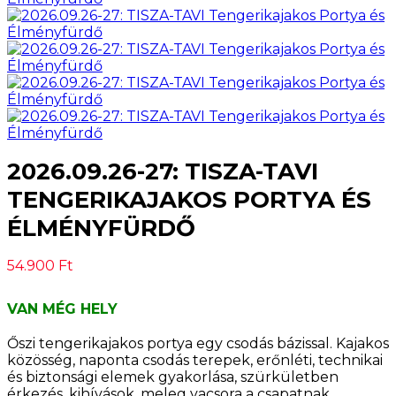
2026.09.26-27: TISZA-TAVI
TENGERIKAJAKOS PORTYA ÉS
ÉLMÉNYFÜRDŐ
54.900
Ft
VAN MÉG HELY
Őszi tengerikajakos portya egy csodás bázissal. Kajakos
közösség, naponta csodás terepek, erőnléti, technikai
és biztonsági elemek gyakorlása, szürkületben
érkezés, kihívások, meleg vacsora a csapatnak,