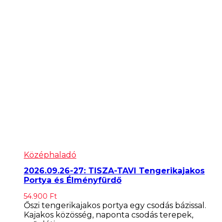
Középhaladó
2026.09.26-27: TISZA-TAVI Tengerikajakos
Portya és Élményfürdő
54.900
Ft
Őszi tengerikajakos portya egy csodás bázissal.
Kajakos közösség, naponta csodás terepek,