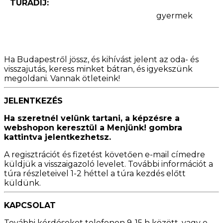
TÚRADÍJ:
gyermek
Ha Budapestről jössz, és kihívást jelent az oda- és
visszajutás, keress minket bátran, és igyekszünk
megoldani. Vannak ötleteink!
JELENTKEZÉS
Ha szeretnél velünk tartani, a képzésre a
webshopon keresztül a Menjünk! gombra
kattintva jelentkezhetsz.
A regisztrációt és fizetést követően e-mail címedre
küldjük a visszaigazoló levelet. További információt a
túra részleteivel 1-2 héttel a túra kezdés előtt
küldünk.
KAPCSOLAT
További kérdéseket telefonon 9-15 h között, vagy e-