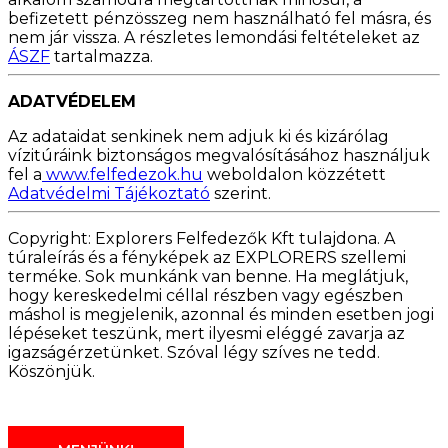
befizetett pénzösszeg nem használható fel másra, és
nem jár vissza. A részletes lemondási feltételeket az
ÁSZF
tartalmazza.
ADATVÉDELEM
Az adataidat senkinek nem adjuk ki és kizárólag
vízitúráink biztonságos megvalósításához használjuk
fel a
www.felfedezok.hu
weboldalon közzétett
Adatvédelmi Tájékoztató
szerint.
Copyright: Explorers Felfedezők Kft tulajdona. A
túraleírás és a fényképek az EXPLORERS szellemi
terméke. Sok munkánk van benne. Ha meglátjuk,
hogy kereskedelmi céllal részben vagy egészben
máshol is megjelenik, azonnal és minden esetben jogi
lépéseket teszünk, mert ilyesmi eléggé zavarja az
igazságérzetünket. Szóval légy szíves ne tedd.
Köszönjük.