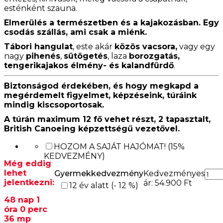
esténként szauna.
Elmerülés a természetben és a kajakozásban. Egy
csodás szállás, ami csak a miénk.
Tábori hangulat
, este akár
közös vacsora,
vagy egy
nagy
pihenés
,
sütögetés
, laza
borozgatás,
tengerikajakos élmény- és kalandfürdő
.
Biztonságod érdekében, és hogy megkapd a
megérdemelt figyelmet, képzéseink, túráink
mindig kiscsoportosak.
A túrán maximum 12 fő vehet részt, 2 tapasztalt,
British Canoeing képzettségű vezetővel.
HOZOM A SAJÁT HAJÓMAT! (15%
KEDVEZMÉNY)
Még eddig
lehet
2026
Gyermekkedvezmény
Kedvezményes
jelentkezni:
27:
ár:
54.900
Ft
12 év alatt
(- 12 %)
TISZ
48 nap 1
TAVI
óra 0 perc
Teng
35 mp
Port