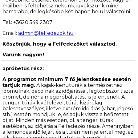
mailben is feltehetsz nekünk, igyekszünk minél
hamarabb, de legkésőbb két napon belül válaszolni.
Tel.: +3620 549 2307
Email:
admin@felfedezok.hu
Köszönjük, hogy a Felfedezőket választod.
Várunk nagyon!
apróbetűs rész:
A programot minimum 7 fő jelentkezése esetén
tartjuk meg.
A kajak-kenutúrák a természethez
idomulnak, dacolnak az időjárással, legtöbbször tiszta
örömet, de néha megpróbáltatást is jelentenek. A
tengeri túrák kivételével, túrát kizárólag
balesetveszélyes, illetve extrém időjárás (vihar, jégeső
stb.) esetén mondjuk le, és adjuk vissza a befizetett
díjat. Minden más esetben, pl. a tengeri túrák
esetében, az időjárás a Felfedezés része. Amennyiben
a lemondási idő lejárt és a túrán nem jelentél meg, az
alkalom számodra megtartottnak minősül, a