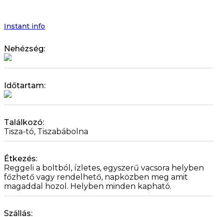
és
Élm
men
Instant info
Nehézség:
Időtartam:
Találkozó:
Tisza-tó, Tiszabábolna
Étkezés:
Reggeli a boltból, ízletes, egyszerű vacsora helyben
főzhető vagy rendelhető, napközben meg amit
magaddal hozol. Helyben minden kapható.
Szállás: