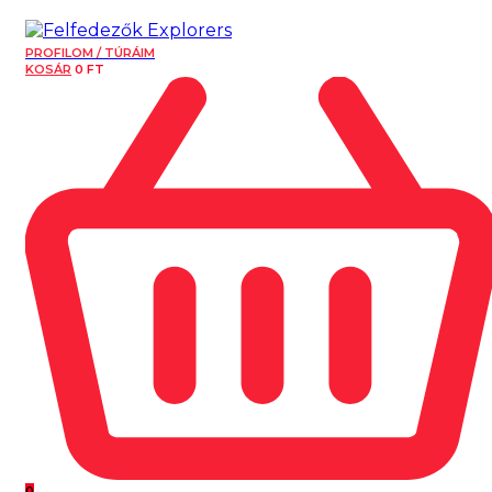
PROFILOM / TÚRÁIM
KOSÁR
0
FT
0