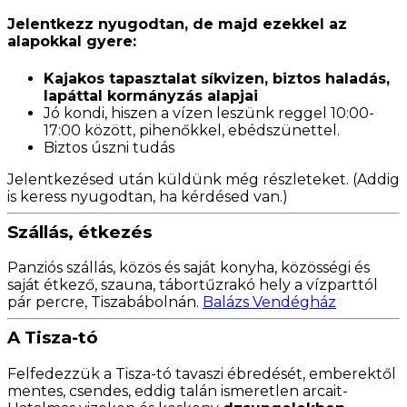
Jelentkezz nyugodtan, de majd ezekkel az
alapokkal gyere:
Kajakos tapasztalat síkvizen, biztos haladás,
lapáttal kormányzás alapjai
Jó kondi, hiszen a vízen leszünk reggel 10:00-
17:00 között, pihenőkkel, ebédszünettel.
Biztos úszni tudás
Jelentkezésed után küldünk még részleteket. (Addig
is keress nyugodtan, ha kérdésed van.)
Szállás, étkezés
Panziós szállás, közös és saját konyha, közösségi és
saját étkező, szauna, tábortűzrakó hely a vízparttól
pár percre, Tiszabábolnán.
Balázs Vendégház
A Tisza-tó
Felfedezzük a Tisza-tó tavaszi ébredését, emberektől
mentes, csendes, eddig talán ismeretlen arcait-