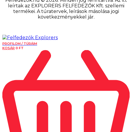
Felfedezok.hu © 2026. Minden jog fenntartva. Az itt
leírtak az EXPLORERS FELFEDEZŐK Kft. szellemi
termékei. A túratervek, leírások másolása jogi
következményekkel jár.
PROFILOM / TÚRÁIM
KOSÁR
0
FT