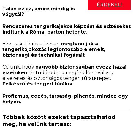
ÉRDEKEL!
Talán ez az, amire mindig is
vágytál?
Rendszeres tengerikajakos képzést és edzéseket
indítunk a Római parton hetente.
Ezen a két órás edzésen
megtanuljuk a
tengerikajakozás legfontosabb elemeit,
biztonsági és technikai fogásait
.
Célunk, hogy
nagyobb biztonságban evezz hazai
vízeinken
, és tudásodnak megfelelően válassz
élvezetes, és biztonságos tengeri túraterepet.
Felkészülés tengeri túrákra.
Profizmus, edzés, társaság, pihenés, mindez egy
helyen.
Többek között ezeket tapasztalhatod
meg, ha velünk tartasz: