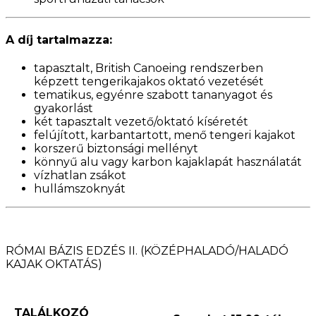
A díj tartalmazza:
tapasztalt, British Canoeing rendszerben
képzett tengerikajakos oktató vezetését
tematikus, egyénre szabott tananyagot és
gyakorlást
két tapasztalt vezető/oktató kíséretét
felújított, karbantartott, menő tengeri kajakot
korszerű biztonsági mellényt
könnyű alu vagy karbon kajaklapát használatát
vízhatlan zsákot
hullámszoknyát
RÓMAI BÁZIS EDZÉS II. (KÖZÉPHALADÓ/HALADÓ
KAJAK OKTATÁS)
TALÁLKOZÓ