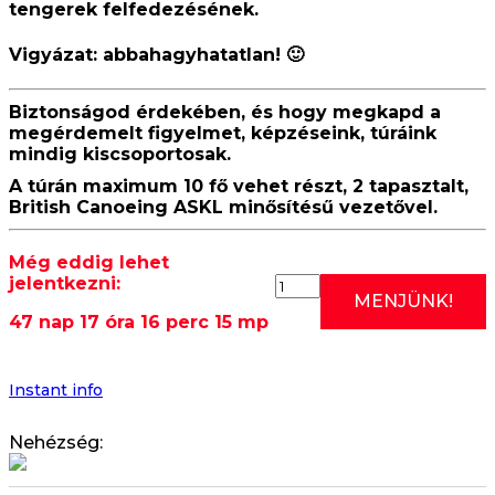
tengerek felfedezésének.
Vigyázat:
abbahagyhatatlan
! 🙂
Biztonságod érdekében, és hogy megkapd a
megérdemelt figyelmet, képzéseink, túráink
mindig kiscsoportosak.
A túrán maximum 10 fő vehet részt, 2 tapasztalt,
British Canoeing ASKL minősítésű vezetővel.
Még eddig lehet
jelentkezni:
2026.09.26:
MENJÜNK!
RÓMAI
47 nap 17 óra 16 perc 14 mp
EDZÉS
II.
(SZOMBATI
KÖZÉPHALADÓ/HALAD
Instant info
KAJAK
OKTATÁS)
Nehézség:
15:00
mennyiség