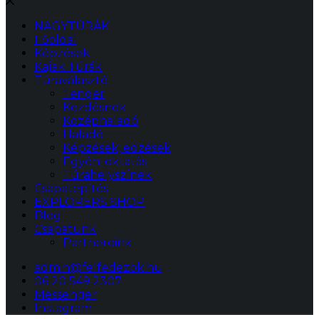
NAGYTÚRÁK
Főoldal
Képzések
Kajak Túrák
Túraválasztó
Tenger
Kezdésnek
Középhaladó
Haladó
Képzések, edzések
Egyéni oktatás
Túrahelyszínek
Csapatépítés
EXPLORERS SHOP
Blog
Csapatunk
Partnereink
admin@felfedezok.hu
06 20 549 2307
Messenger
Instagram