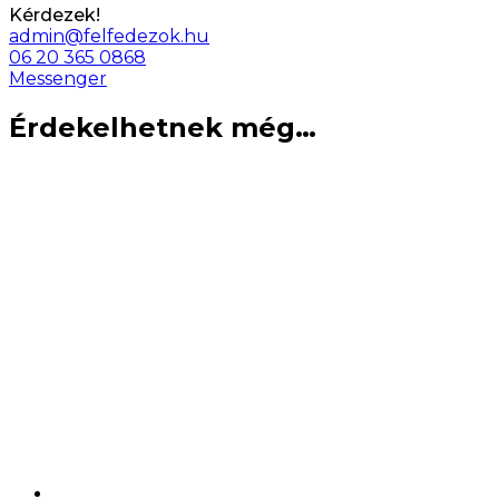
Kérdezek!
admin@felfedezok.hu
06 20 365 0868
Messenger
Érdekelhetnek még…