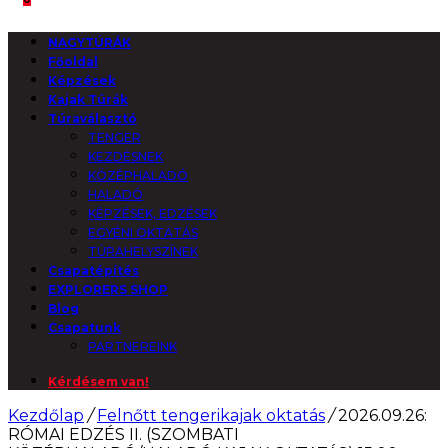
NAGYTÚRÁK
Főoldal
Képzések
Kajak Túrák
Túraválasztó
TENGER
KEZDÉSNEK
KÖZÉPHALADÓ
HALADÓ
KÉPZÉSEK, EDZÉSEK
EGYÉNI OKTATÁS
TÚRAHELYSZÍNEK
Csapatépítés
EXPLORERS SHOP
Blog
Csapatunk
PARTNEREINK
Kérdésem van!
Kezdőlap
/
Felnőtt tengerikajak oktatás
/
2026.09.26:
RÓMAI EDZÉS II. (SZOMBATI