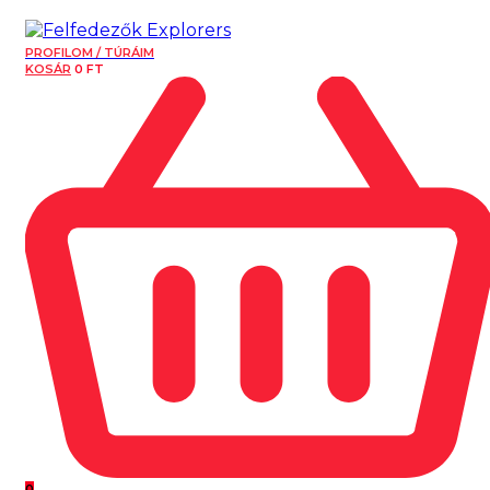
PROFILOM / TÚRÁIM
KOSÁR
0
FT
0