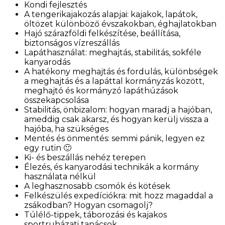
Kondi fejlesztés
A tengerikajakozás alapjai: kajakok, lapátok,
öltözet különböző évszakokban, éghajlatokban
Hajó szárazföldi felkészítése, beállítása,
biztonságos vízreszállás
Lapáthasználat: meghajtás, stabilitás, sokféle
kanyarodás
A hatékony meghajtás és fordulás, különbségek
a meghajtás és a lapáttal kormányzás között,
meghajtó és kormányzó lapáthúzások
összekapcsolása
Stabilitás, önbizalom: hogyan maradj a hajóban,
ameddig csak akarsz, és hogyan kerülj vissza a
hajóba, ha szükséges
Mentés és önmentés: semmi pánik, legyen ez
egy rutin 🙂
Ki- és beszállás nehéz terepen
Élezés, és kanyarodási technikák a kormány
használata nélkül
A leghasznosabb csomók és kötések
Felkészülés expedíciókra: m
it hozz magaddal a
zsákodban? Hogyan csomagolj?
Túlélő-tippek, táborozási és kajakos
sportruházati tanácsok