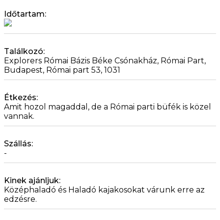
Időtartam:
Találkozó:
Explorers Római Bázis Béke Csónakház, Római Part,
Budapest, Római part 53, 1031
Étkezés:
Amit hozol magaddal, de a Római parti büfék is közel
vannak.
Szállás:
-
Kinek ajánljuk:
Középhaladó és Haladó kajakosokat várunk erre az
edzésre.