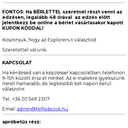
FONTOS: Ha
BÉRLETTEL szeretnél részt venni az
edzésen, legalább 48 órával az edzés előtt
jelentkezz be online a bérlet vásárlásakor kapott
KUPON KÓDDAL!
Köszönjük, hogy az Explorers-t választod.
Szeretettel várunk.
KAPCSOLAT
Ha kérdésed van a képzéssel kapcsolatban, telefonon
9-15h között érsz el minket. Az e-mailekre igyekszünk
minél hamarabb, de legkésőbb két napon belül
válaszolni.
Tel.: +36 20 549 2307
Email:
admin@felfedezok.hu
apróbetűs rész: