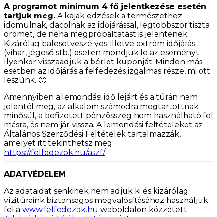
A programot minimum 4 fő jelentkezése esetén
tartjuk meg.
A kajak edzések a természethez
idomulnak, dacolnak az időjárással, legtöbbször tiszta
örömet, de néha megpróbáltatást is jelentenek.
Kizárólag balesetveszélyes, illetve extrém időjárás
(vihar, jégeső stb.) esetén mondjuk le az eseményt.
Ilyenkor visszaadjuk a bérlet kuponját. Minden más
esetben az időjárás a felfedezés izgalmas része, mi ott
leszünk. 🙂
Amennyiben a lemondási idő lejárt és a túrán nem
jelentél meg, az alkalom számodra megtartottnak
minősül, a befizetett pénzösszeg nem használható fel
másra, és nem jár vissza. A lemondási feltételeket az
Általános Szerződési Feltételek tartalmazzák,
amelyet itt tekinthetsz meg:
https://felfedezok.hu/aszf/
ADATVÉDELEM
Az adataidat senkinek nem adjuk ki és kizárólag
vízitúráink biztonságos megvalósításához használjuk
fel a
www.felfedezok.hu
weboldalon közzétett