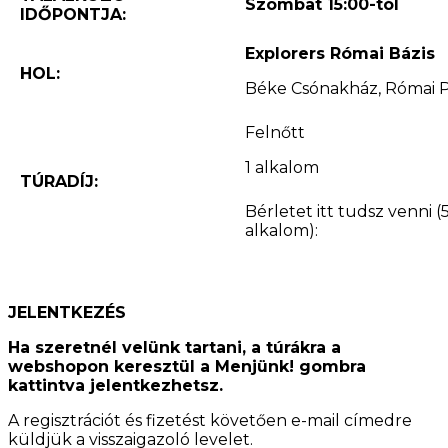
Szombat 15:00-tól
IDŐPONTJA:
Explorers Római Bázis
HOL:
Béke Csónakház, Római Pa
Felnőtt
1 alkalom
TÚRADÍJ:
Bérletet itt tudsz venni (
alkalom):
JELENTKEZÉS
Ha szeretnél velünk tartani, a túrákra a
webshopon keresztül a Menjünk! gombra
kattintva jelentkezhetsz.
A regisztrációt és fizetést követően e-mail címedre
küldjük a visszaigazoló levelet.