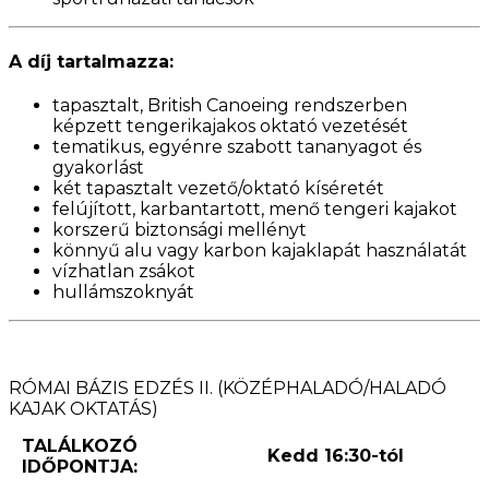
A díj tartalmazza:
tapasztalt, British Canoeing rendszerben
képzett tengerikajakos oktató vezetését
tematikus, egyénre szabott tananyagot és
gyakorlást
két tapasztalt vezető/oktató kíséretét
felújított, karbantartott, menő tengeri kajakot
korszerű biztonsági mellényt
könnyű alu vagy karbon kajaklapát használatát
vízhatlan zsákot
hullámszoknyát
RÓMAI BÁZIS EDZÉS II. (KÖZÉPHALADÓ/HALADÓ
KAJAK OKTATÁS)
TALÁLKOZÓ
Kedd 16:30-tól
IDŐPONTJA: