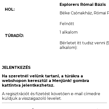
Explorers Római Bázis
HOL:
Béke Csónakház, Római Pa
Felnőtt
1 alkalom
TÚRADÍJ:
Bérletet itt tudsz venni (
alkalom):
JELENTKEZÉS
Ha szeretnél velünk tartani, a túrákra a
webshopon keresztül a Menjünk! gombra
kattintva jelentkezhetsz.
A regisztrációt és fizetést követően e-mail címedre
küldjük a visszaigazoló levelet.