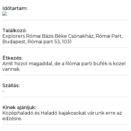
Időtartam:
Találkozó:
Explorers Római Bázis Béke Csónakház, Római Part,
Budapest, Római part 53, 1031
Étkezés:
Amit hozol magaddal, de a Római parti büfék is közel
vannak.
Szállás:
-
Kinek ajánljuk:
Középhaladó és Haladó kajakosokat várunk erre az
edzésre.