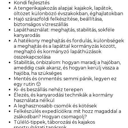
Kondi fejlesztés
A tengerikajakozás alapjai: kajakok, lapátok,
öltözet különböző évszakokban, éghajlatokban
Hajó szárazföldi felkészítése, beállítása,
biztonságos vízreszállás
Lapáthasználat: meghajtás, stabilitás, sokféle
kanyarodás
A hatékony meghajtás és fordulás, különbségek
a meghajtás és a lapáttal kormányzás között,
meghajtó és kormányzó lapáthúzások
összekapcsolása
Stabilitás, önbizalom: hogyan maradj a hajóban,
ameddig csak akarsz, és hogyan kerülj vissza a
hajóba, ha szükséges
Mentés és önmentés: semmi pánik, legyen ez
egy rutin 🙂
Ki- és beszállás nehéz terepen
Élezés, és kanyarodási technikák a kormány
használata nélkül
A leghasznosabb csomók és kötések
Felkészülés expedíciókra: m
it hozz magaddal a
zsákodban? Hogyan csomagolj?
Túlélő-tippek, táborozási és kajakos
sportruházati tanácsok