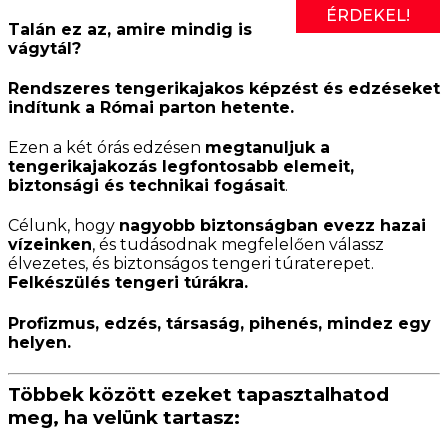
ÉRDEKEL!
Talán ez az, amire mindig is
vágytál?
Rendszeres tengerikajakos képzést és edzéseket
indítunk a Római parton hetente.
Ezen a két órás edzésen
megtanuljuk a
tengerikajakozás legfontosabb elemeit,
biztonsági és technikai fogásait
.
Célunk, hogy
nagyobb biztonságban evezz hazai
vízeinken
, és tudásodnak megfelelően válassz
élvezetes, és biztonságos tengeri túraterepet.
Felkészülés tengeri túrákra.
Profizmus, edzés, társaság, pihenés, mindez egy
helyen.
Többek között ezeket tapasztalhatod
meg, ha velünk tartasz: