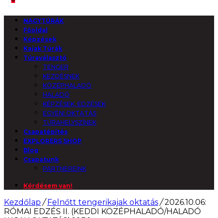
NAGYTÚRÁK
Főoldal
Képzések
Kajak Túrák
Túraválasztó
TENGER
KEZDÉSNEK
KÖZÉPHALADÓ
HALADÓ
KÉPZÉSEK, EDZÉSEK
EGYÉNI OKTATÁS
TÚRAHELYSZÍNEK
Csapatépítés
EXPLORERS SHOP
Blog
Csapatunk
PARTNEREINK
Kérdésem van!
Kezdőlap
/
Felnőtt tengerikajak oktatás
/
2026.10.06:
RÓMAI EDZÉS II. (KEDDI KÖZÉPHALADÓ/HALADÓ