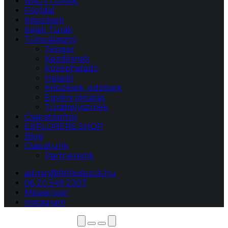
NAGYTÚRÁK
Főoldal
Képzések
Kajak Túrák
Túraválasztó
Tenger
Kezdésnek
Középhaladó
Haladó
Képzések, edzések
Egyéni oktatás
Túrahelyszínek
Csapatépítés
EXPLORERS SHOP
Blog
Csapatunk
Partnereink
admin@felfedezok.hu
06 20 549 2307
Messenger
Instagram