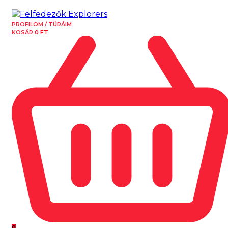
PROFILOM / TÚRÁIM
KOSÁR
0
FT
0