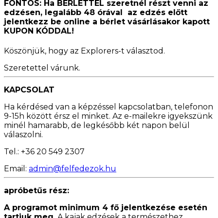
FONTOS: Ha
BÉRLETTEL szeretnél részt venni az
edzésen, legalább 48 órával az edzés előtt
jelentkezz be online a bérlet vásárlásakor kapott
KUPON KÓDDAL!
Köszönjük, hogy az Explorers-t választod.
Szeretettel várunk.
KAPCSOLAT
Ha kérdésed van a képzéssel kapcsolatban, telefonon
9-15h között érsz el minket. Az e-mailekre igyekszünk
minél hamarabb, de legkésőbb két napon belül
válaszolni.
Tel.: +36 20 549 2307
Email:
admin@felfedezok.hu
apróbetűs rész:
A programot minimum 4 fő jelentkezése esetén
tartjuk meg.
A kajak edzések a természethez