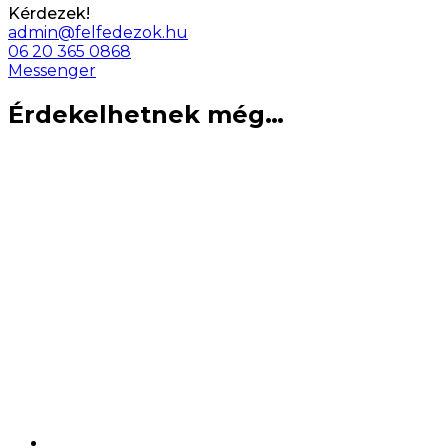
Kérdezek!
admin@felfedezok.hu
06 20 365 0868
Messenger
Érdekelhetnek még…