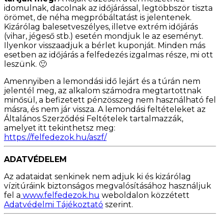
idomulnak, dacolnak az időjárással, legtöbbször tiszta
örömet, de néha megpróbáltatást is jelentenek.
Kizárólag balesetveszélyes, illetve extrém időjárás
(vihar, jégeső stb.) esetén mondjuk le az eseményt.
Ilyenkor visszaadjuk a bérlet kuponját. Minden más
esetben az időjárás a felfedezés izgalmas része, mi ott
leszünk. 🙂
Amennyiben a lemondási idő lejárt és a túrán nem
jelentél meg, az alkalom számodra megtartottnak
minősül, a befizetett pénzösszeg nem használható fel
másra, és nem jár vissza. A lemondási feltételeket az
Általános Szerződési Feltételek tartalmazzák,
amelyet itt tekinthetsz meg:
https://felfedezok.hu/aszf/
ADATVÉDELEM
Az adataidat senkinek nem adjuk ki és kizárólag
vízitúráink biztonságos megvalósításához használjuk
fel a
www.felfedezok.hu
weboldalon közzétett
Adatvédelmi Tájékoztató
szerint.