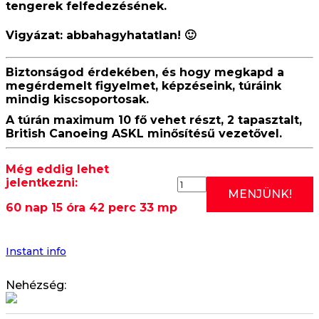
tengerek felfedezésének.
Vigyázat:
abbahagyhatatlan
! 🙂
Biztonságod érdekében, és hogy megkapd a
megérdemelt figyelmet, képzéseink, túráink
mindig kiscsoportosak.
A túrán maximum 10 fő vehet részt, 2 tapasztalt,
British Canoeing ASKL minősítésű vezetővel.
Még eddig lehet
jelentkezni:
2026.10.06:
MENJÜNK!
RÓMAI
60 nap 15 óra 42 perc 32 mp
EDZÉS
II.
(KEDDI
KÖZÉPHALADÓ/HALAD
Instant info
KAJAK
OKTATÁS)
Nehézség:
16:30
mennyiség