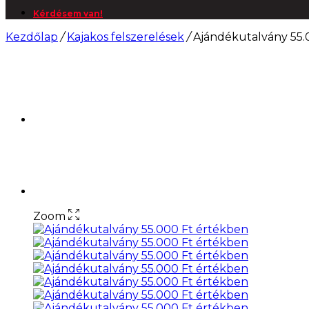
Kérdésem van!
Kezdőlap
/
Kajakos felszerelések
/
Ajándékutalvány 55.
Zoom