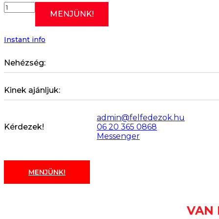
Ajándékutalvány
MENJÜNK!
55.000
Ft
értékben
Instant info
mennyiség
Nehézség:
Kinek ajánljuk:
admin@felfedezok.hu
Kérdezek!
06 20 365 0868
Messenger
MENJÜNK!
VAN 