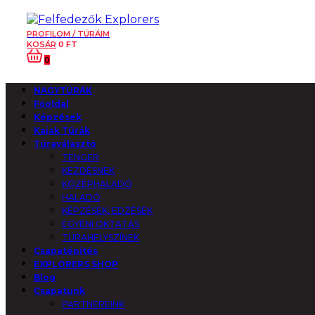
PROFILOM / TÚRÁIM
KOSÁR
0
FT
0
NAGYTÚRÁK
Főoldal
Képzések
Kajak Túrák
Túraválasztó
TENGER
KEZDÉSNEK
KÖZÉPHALADÓ
HALADÓ
KÉPZÉSEK, EDZÉSEK
EGYÉNI OKTATÁS
TÚRAHELYSZÍNEK
Csapatépítés
EXPLORERS SHOP
Blog
Csapatunk
PARTNEREINK