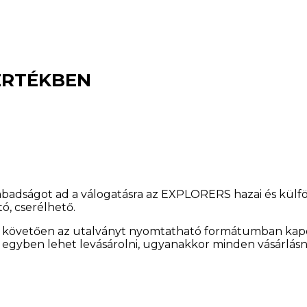
ÉRTÉKBEN
szabadságot ad a válogatásra az EXPLORERS hazai és külfö
ó, cserélhető.
t követően az utalványt nyomtatható formátumban kap
egyben lehet levásárolni, ugyanakkor minden vásárlásn