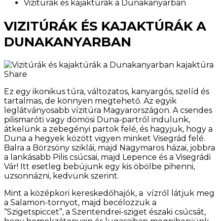
Vizitúrák és kajaktúrák a Dunakanyarban
VIZITÚRÁK ÉS KAJAKTÚRÁK A
DUNAKANYARBAN
Share
Ez egy ikonikus túra, változatos, kanyargós, szelíd és
tartalmas, de könnyen megtehető. Az egyik
leglátványosabb vízitúra Magyarországon. A csendes
pilismaróti vagy dömösi Duna-partról indulunk,
átkelünk a zebegényi partok felé, és hagyjuk, hogy a
Duna a hegyek között vigyen minket Visegrád felé.
Balra a Börzsöny sziklái, majd Nagymaros házai, jobbra
a lankásabb Pilis csúcsai, majd Lepence és a Visegrádi
Vár! Itt esetleg bebújunk egy kis öbölbe pihenni,
uzsonnázni, kedvünk szerint.
Mint a középkori kereskedőhajók, a vízről látjuk meg
a Salamon-tornyot, majd becélozzuk a
“Szigetspiccet”, a Szentendrei-sziget északi csúcsát,