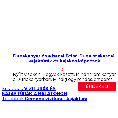
Dunakanyar és a hazai Felső-Duna szakaszai:
kajaktúrák és kajakos képzések
0
Ft
Nyílt vizeken. Hegyek között. Mindhárom kanyar
a Dunakanyarban. Mindig egy rendes, emberes…
ÉRDEKEL!
Korábbiak
VIZITÚRÁK ÉS
KAJAKTÚRÁK A BALATONON
Továbbiak
Gemenc vizitúra - kajaktúra