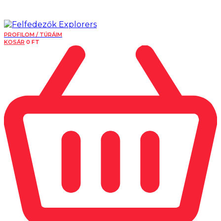
PROFILOM / TÚRÁIM
KOSÁR
0
FT