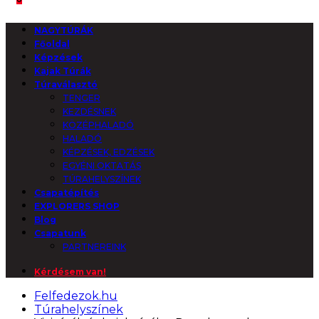
NAGYTÚRÁK
Főoldal
Képzések
Kajak Túrák
Túraválasztó
TENGER
KEZDÉSNEK
KÖZÉPHALADÓ
HALADÓ
KÉPZÉSEK, EDZÉSEK
EGYÉNI OKTATÁS
TÚRAHELYSZÍNEK
Csapatépítés
EXPLORERS SHOP
Blog
Csapatunk
PARTNEREINK
Kérdésem van!
Felfedezok.hu
Túrahelyszínek