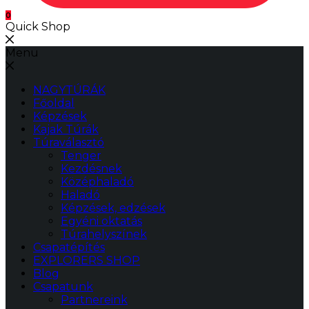
0
Quick Shop
Menu
NAGYTÚRÁK
Főoldal
Képzések
Kajak Túrák
Túraválasztó
Tenger
Kezdésnek
Középhaladó
Haladó
Képzések, edzések
Egyéni oktatás
Túrahelyszínek
Csapatépítés
EXPLORERS SHOP
Blog
Csapatunk
Partnereink