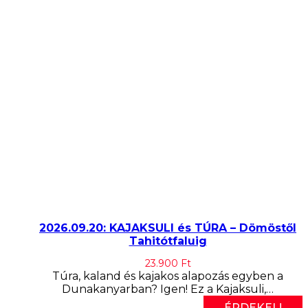
2026.09.20: KAJAKSULI és TÚRA – Dömöstől
Tahitótfaluig
23.900
Ft
Túra, kaland és kajakos alapozás egyben a
Dunakanyarban? Igen! Ez a Kajaksuli,…
ÉRDEKEL!