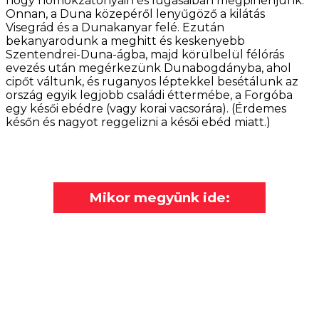
hogy homokzátonyain és lugasaiban megpihenjünk.
Onnan, a Duna közepéről lenyűgöző a kilátás
Visegrád és a Dunakanyar felé. Ezután
bekanyarodunk a meghitt és keskenyebb
Szentendrei-Duna-ágba, majd körülbelül félórás
evezés után megérkezünk Dunabogdányba, ahol
cipőt váltunk, és ruganyos léptekkel besétálunk az
ország egyik legjobb családi éttermébe, a Forgóba
egy késői ebédre (vagy korai vacsorára). (Érdemes
későn és nagyot reggelizni a késői ebéd miatt.)
Mikor megyünk ide: