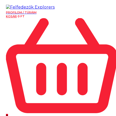
PROFILOM / TÚRÁIM
KOSÁR
0
FT
0