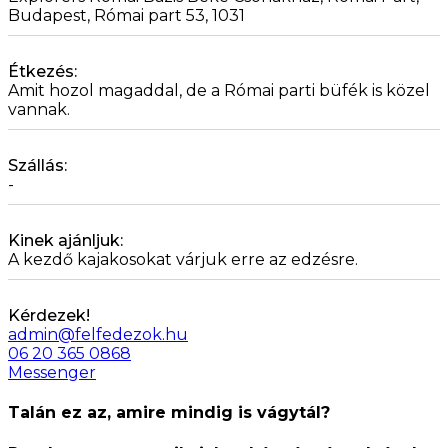
Budapest, Római part 53, 1031
Étkezés:
Amit hozol magaddal, de a Római parti büfék is közel
vannak.
Szállás:
-
Kinek ajánljuk:
A kezdő kajakosokat várjuk erre az edzésre.
Kérdezek!
admin@felfedezok.hu
06 20 365 0868
Messenger
Talán ez az, amire mindig is vágytál?