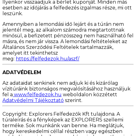
Ilyenkor visszaadjuk a bérlet kuponját. Minden más
esetben az időjárás a felfedezés izgalmas része, mi ott
leszünk.
Amennyiben a lemondási idő lejárt és a túrán nem
jelentél meg, az alkalom számodra megtartottnak
minősül, a befizetett pénzösszeg nem használható fel
másra, és nem jár vissza. A lemondási feltételeket az
Általános Szerződési Feltételek tartalmazzák,
amelyet itt tekinthetsz
meg:
https://felfedezok.hu/aszf/
ADATVÉDELEM
Az adataidat senkinek nem adjuk ki és kizárólag
vízitúráink biztonságos megvalósításához használjuk
fel a
www.felfedezok.hu
weboldalon közzétett
Adatvédelmi Tájékoztató
szerint.
Copyright: Explorers Felfedezők Kft tulajdona. A
túraleírás és a fényképek az EXPLORERS szellemi
terméke. Sok munkánk van benne. Ha meglátjuk,
hogy kereskedelmi céllal részben vagy egészben