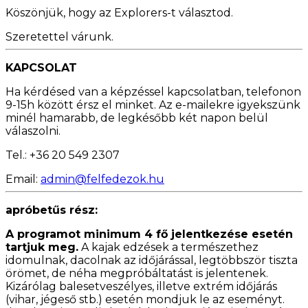
Köszönjük, hogy az Explorers-t választod.
Szeretettel várunk.
KAPCSOLAT
Ha kérdésed van a képzéssel kapcsolatban, telefonon
9-15h között érsz el minket. Az e-mailekre igyekszünk
minél hamarabb, de legkésőbb két napon belül
válaszolni.
Tel.: +36 20 549 2307
Email:
admin@felfedezok.hu
apróbetűs rész:
A programot minimum 4 fő jelentkezése esetén
tartjuk meg.
A kajak edzések a természethez
idomulnak, dacolnak az időjárással, legtöbbször tiszta
örömet, de néha megpróbáltatást is jelentenek.
Kizárólag balesetveszélyes, illetve extrém időjárás
(vihar, jégeső stb.) esetén mondjuk le az eseményt.