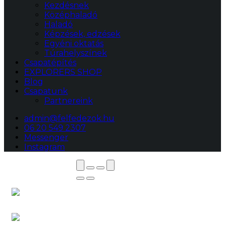
Kezdésnek
Középhaladó
Haladó
Képzések, edzések
Egyéni oktatás
Túrahelyszínek
Csapatépítés
EXPLORERS SHOP
Blog
Csapatunk
Partnereink
admin@felfedezok.hu
06 20 549 2307
Messenger
Instagram