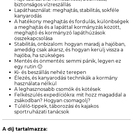
biztonságos vízreszállás
Lapáthasználat: meghajtás, stabilitás, sokféle
kanyarodás
A hatékony meghajtás és fordulás, különbségek
a meghajtás és a lapáttal kormányzás között,
meghajtó és kormányzó lapáthúzások
összekapcsolása
Stabilitás, önbizalom: hogyan maradj a hajóban,
ameddig csak akarsz, és hogyan kerülj vissza a
hajóba, ha szükséges
Mentés és önmentés: semmi pánik, legyen ez
egy rutin 🙂
Ki- és beszállás nehéz terepen
Élezés, és kanyarodási technikák a kormány
használata nélkül
A leghasznosabb csomók és kötések
Felkészülés expedíciókra: m
it hozz magaddal a
zsákodban? Hogyan csomagolj?
Túlélő-tippek, táborozási és kajakos
sportruházati tanácsok
A díj tartalmazza: