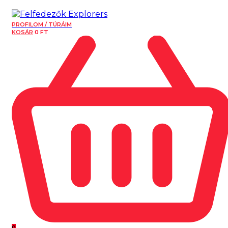
PROFILOM / TÚRÁIM
KOSÁR
0
FT
0