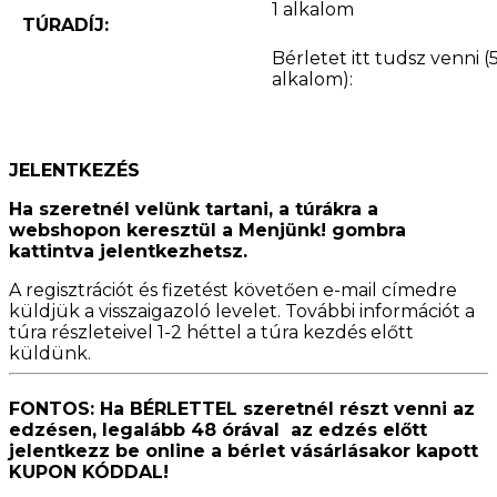
1 alkalom
TÚRADÍJ:
Bérletet itt tudsz venni (
alkalom):
JELENTKEZÉS
Ha szeretnél velünk tartani, a túrákra a
webshopon keresztül a Menjünk! gombra
kattintva jelentkezhetsz.
A regisztrációt és fizetést követően e-mail címedre
küldjük a visszaigazoló levelet. További információt a
túra részleteivel 1-2 héttel a túra kezdés előtt
küldünk.
FONTOS: Ha BÉRLETTEL szeretnél részt venni az
edzésen, legalább 48 órával az edzés előtt
jelentkezz be online a bérlet vásárlásakor kapott
KUPON KÓDDAL!