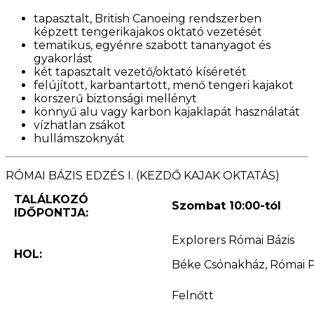
tapasztalt, British Canoeing rendszerben
képzett tengerikajakos oktató vezetését
tematikus, egyénre szabott tananyagot és
gyakorlást
két tapasztalt vezető/oktató kíséretét
felújított, karbantartott, menő tengeri kajakot
korszerű biztonsági mellényt
könnyű alu vagy karbon kajaklapát használatát
vízhatlan zsákot
hullámszoknyát
RÓMAI BÁZIS EDZÉS I. (KEZDŐ KAJAK OKTATÁS)
TALÁLKOZÓ
Szombat 10:00-tól
IDŐPONTJA:
Explorers Római Bázis
HOL:
Béke Csónakház, Római Pa
Felnőtt