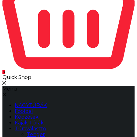
0
Quick Shop
Menu
NAGYTÚRÁK
Főoldal
Képzések
Kajak Túrák
Túraválasztó
Tenger