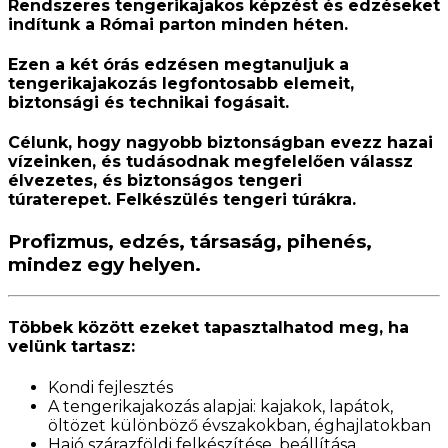
Rendszeres tengerikajakos képzést és edzéseket
indítunk a Római parton minden héten.
Ezen a két órás edzésen
megtanuljuk a
tengerikajakozás legfontosabb elemeit,
biztonsági és technikai fogásait
.
Célunk, hogy
nagyobb biztonságban evezz hazai
vízeinken
, és tudásodnak megfelelően válassz
élvezetes, és biztonságos tengeri
túraterepet.
Felkészülés tengeri túrákra.
Profizmus, edzés, társaság, pihenés,
mindez egy helyen.
Többek között ezeket tapasztalhatod meg, ha
velünk tartasz:
Kondi fejlesztés
A tengerikajakozás alapjai: kajakok, lapátok,
öltözet különböző évszakokban, éghajlatokban
Hajó szárazföldi felkészítése, beállítása,