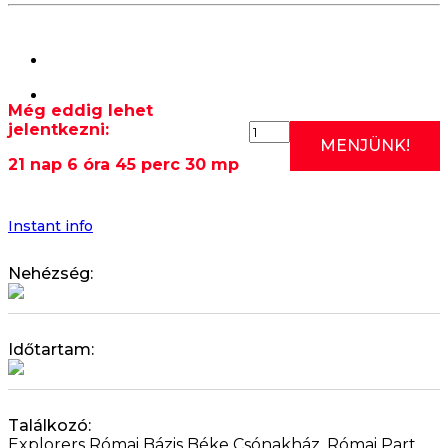
Még eddig lehet
jelentkezni:
2026.08.29:
MENJÜNK!
RÓMAI
21 nap 6 óra 45 perc 29 mp
EDZÉS
I.
(SZOMBATI
KEZDŐ
Instant info
KAJAK
OKTATÁS)
Nehézség:
10:00
mennyiség
Időtartam:
Találkozó:
Explorers Római Bázis Béke Csónakház, Római Part,