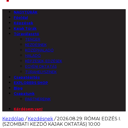
NAGYTÚRÁK
Főoldal
Képzések
Kajak Túrák
Túraválasztó
TENGER
KEZDÉSNEK
KÖZÉPHALADÓ
HALADÓ
KÉPZÉSEK, EDZÉSEK
EGYÉNI OKTATÁS
TÚRAHELYSZÍNEK
Csapatépítés
EXPLORERS SHOP
Blog
Csapatunk
PARTNEREINK
Kérdésem van!
Kezdőlap
/
Kezdésnek
/
2026.08.29: RÓMAI EDZÉS I.
(SZOMBATI KEZDŐ KAJAK OKTATÁS) 10:00