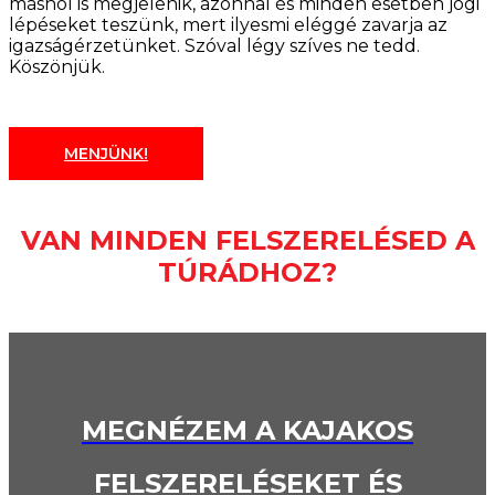
máshol is megjelenik, azonnal és minden esetben jogi
lépéseket teszünk, mert ilyesmi eléggé zavarja az
igazságérzetünket. Szóval légy szíves ne tedd.
Köszönjük.
MENJÜNK!
VAN MINDEN FELSZERELÉSED A
TÚRÁDHOZ?
MEGNÉZEM A KAJAKOS
FELSZERELÉSEKET ÉS