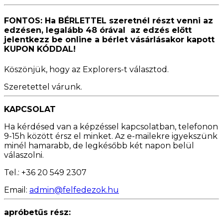
FONTOS: Ha
BÉRLETTEL szeretnél részt venni az
edzésen, legalább 48 órával az edzés előtt
jelentkezz be online a bérlet vásárlásakor kapott
KUPON KÓDDAL!
Köszönjük, hogy az Explorers-t választod.
Szeretettel várunk.
KAPCSOLAT
Ha kérdésed van a képzéssel kapcsolatban, telefonon
9-15h között érsz el minket. Az e-mailekre igyekszünk
minél hamarabb, de legkésőbb két napon belül
válaszolni.
Tel.: +36 20 549 2307
Email:
admin@felfedezok.hu
apróbetűs rész: