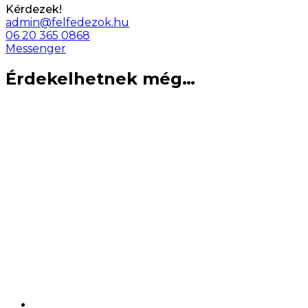
Kérdezek!
admin@felfedezok.hu
06 20 365 0868
Messenger
Érdekelhetnek még…