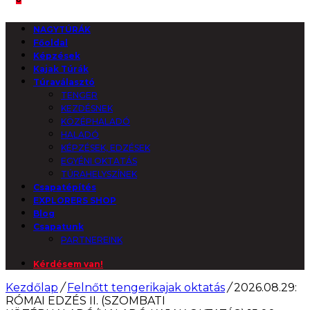
NAGYTÚRÁK
Főoldal
Képzések
Kajak Túrák
Túraválasztó
TENGER
KEZDÉSNEK
KÖZÉPHALADÓ
HALADÓ
KÉPZÉSEK, EDZÉSEK
EGYÉNI OKTATÁS
TÚRAHELYSZÍNEK
Csapatépítés
EXPLORERS SHOP
Blog
Csapatunk
PARTNEREINK
Kérdésem van!
Kezdőlap
/
Felnőtt tengerikajak oktatás
/
2026.08.29:
RÓMAI EDZÉS II. (SZOMBATI