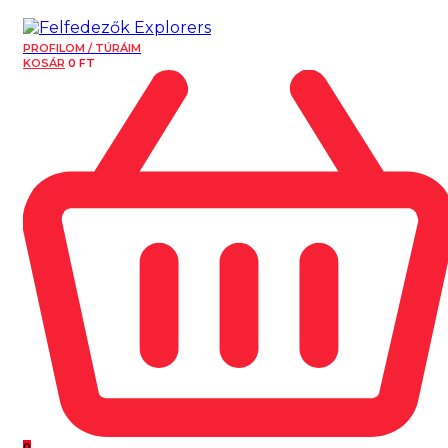
PROFILOM / TÚRÁIM
KOSÁR
0
FT
0