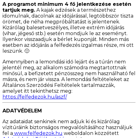
A programot minimum 4 fő jelentkezése esetén
tartjuk meg.
A kajak edzések a természethez
idomulnak, dacolnak az időjárással, legtöbbször tiszta
örömet, de néha megpróbáltatást is jelentenek.
Kizárólag balesetveszélyes, illetve extrém időjárás
(vihar, jégeső stb.) esetén mondjuk le az eseményt.
Ilyenkor visszaadjuk a bérlet kuponját. Minden más
esetben az időjárás a felfedezés izgalmas része, mi ott
leszünk. 🙂
Amennyiben a lemondási idő lejárt és a túrán nem
jelentél meg, az alkalom számodra megtartottnak
minősül, a befizetett pénzösszeg nem használható fel
másra, és nem jár vissza. A lemondási feltételeket az
Általános Szerződési Feltételek tartalmazzák,
amelyet itt tekinthetsz meg:
https://felfedezok.hu/aszf/
ADATVÉDELEM
Az adataidat senkinek nem adjuk ki és kizárólag
vízitúráink biztonságos megvalósításához használjuk
fel a
www.felfedezok.hu
weboldalon közzétett