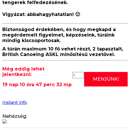
tengerek felfedezésének.
Vigyázat:
abbahagyhatatlan
! 🙂
Biztonságod érdekében, és hogy megkapd a
megérdemelt figyelmet, képzéseink, túráink
mindig kiscsoportosak.
A túrán maximum 10 fő vehet részt, 2 tapasztalt,
British Canoeing ASKL minősítésű vezetővel.
Még eddig lehet
jelentkezni:
2026.08.29:
MENJÜNK!
RÓMAI
19 nap 10 óra 47 perc 31 mp
EDZÉS
II.
(SZOMBATI
KÖZÉPHALADÓ/HALAD
Instant info
KAJAK
OKTATÁS)
Nehézség:
15:00
mennyiség