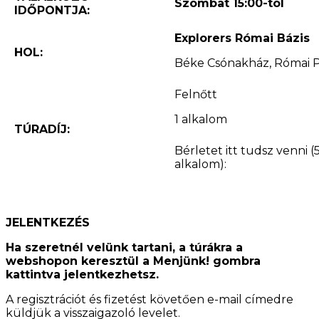
Szombat 15:00-tól
IDŐPONTJA:
Explorers Római Bázis
HOL:
Béke Csónakház, Római Pa
Felnőtt
1 alkalom
TÚRADÍJ:
Bérletet itt tudsz venni (
alkalom):
JELENTKEZÉS
Ha szeretnél velünk tartani, a túrákra a
webshopon keresztül a Menjünk! gombra
kattintva jelentkezhetsz.
A regisztrációt és fizetést követően e-mail címedre
küldjük a visszaigazoló levelet.