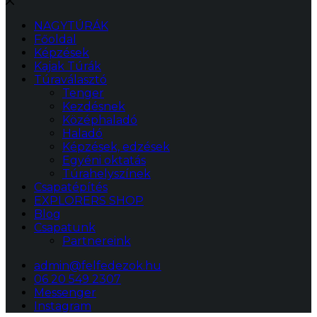
NAGYTÚRÁK
Főoldal
Képzések
Kajak Túrák
Túraválasztó
Tenger
Kezdésnek
Középhaladó
Haladó
Képzések, edzések
Egyéni oktatás
Túrahelyszínek
Csapatépítés
EXPLORERS SHOP
Blog
Csapatunk
Partnereink
admin@felfedezok.hu
06 20 549 2307
Messenger
Instagram