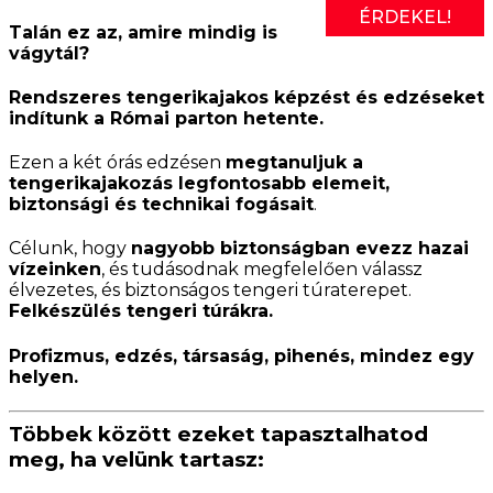
ÉRDEKEL!
Talán ez az, amire mindig is
vágytál?
Rendszeres tengerikajakos képzést és edzéseket
indítunk a Római parton hetente.
Ezen a két órás edzésen
megtanuljuk a
tengerikajakozás legfontosabb elemeit,
biztonsági és technikai fogásait
.
Célunk, hogy
nagyobb biztonságban evezz hazai
vízeinken
, és tudásodnak megfelelően válassz
élvezetes, és biztonságos tengeri túraterepet.
Felkészülés tengeri túrákra.
Profizmus, edzés, társaság, pihenés, mindez egy
helyen.
Többek között ezeket tapasztalhatod
meg, ha velünk tartasz: