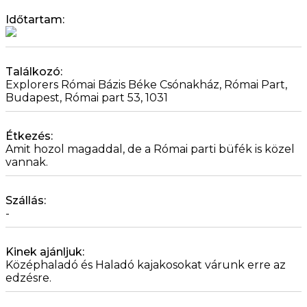
Időtartam:
Találkozó:
Explorers Római Bázis Béke Csónakház, Római Part,
Budapest, Római part 53, 1031
Étkezés:
Amit hozol magaddal, de a Római parti büfék is közel
vannak.
Szállás:
-
Kinek ajánljuk:
Középhaladó és Haladó kajakosokat várunk erre az
edzésre.