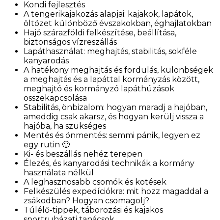
Kondi fejlesztés
A tengerikajakozás alapjai: kajakok, lapátok,
öltözet különböző évszakokban, éghajlatokban
Hajó szárazföldi felkészítése, beállítása,
biztonságos vízreszállás
Lapáthasználat: meghajtás, stabilitás, sokféle
kanyarodás
A hatékony meghajtás és fordulás, különbségek
a meghajtás és a lapáttal kormányzás között,
meghajtó és kormányzó lapáthúzások
összekapcsolása
Stabilitás, önbizalom: hogyan maradj a hajóban,
ameddig csak akarsz, és hogyan kerülj vissza a
hajóba, ha szükséges
Mentés és önmentés: semmi pánik, legyen ez
egy rutin 🙂
Ki- és beszállás nehéz terepen
Élezés, és kanyarodási technikák a kormány
használata nélkül
A leghasznosabb csomók és kötések
Felkészülés expedíciókra: m
it hozz magaddal a
zsákodban? Hogyan csomagolj?
Túlélő-tippek, táborozási és kajakos
sportruházati tanácsok