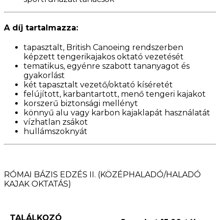
A díj tartalmazza:
tapasztalt, British Canoeing rendszerben
képzett tengerikajakos oktató vezetését
tematikus, egyénre szabott tananyagot és
gyakorlást
két tapasztalt vezető/oktató kíséretét
felújított, karbantartott, menő tengeri kajakot
korszerű biztonsági mellényt
könnyű alu vagy karbon kajaklapát használatát
vízhatlan zsákot
hullámszoknyát
RÓMAI BÁZIS EDZÉS II. (KÖZÉPHALADÓ/HALADÓ
KAJAK OKTATÁS)
TALÁLKOZÓ