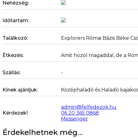
Nehézség:
Időtartam:
Találkozó:
Explorers Római Bázis Béke Csó
Étkezés:
Amit hozol magaddal, de a Róma
Szállás:
-
Kinek ajánljuk:
Középhaladó és Haladó kajakos
admin@felfedezok.hu
Kérdezek!
06 20 365 0868
Messenger
Érdekelhetnek még…