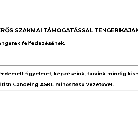
 ERŐS SZAKMAI TÁMOGATÁSSAL TENGERIKAJA
tengerek felfedezésének.
emelt figyelmet, képzéseink, túráink mindig kisc
ritish Canoeing ASKL minősítésű vezetővel.