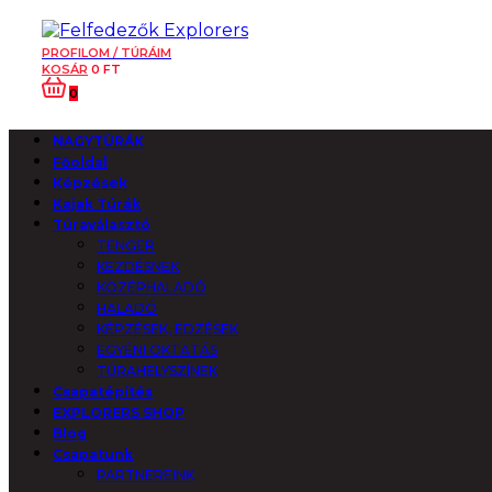
PROFILOM / TÚRÁIM
KOSÁR
0
FT
0
NAGYTÚRÁK
Főoldal
Képzések
Kajak Túrák
Túraválasztó
TENGER
KEZDÉSNEK
KÖZÉPHALADÓ
HALADÓ
KÉPZÉSEK, EDZÉSEK
EGYÉNI OKTATÁS
TÚRAHELYSZÍNEK
Csapatépítés
EXPLORERS SHOP
Blog
Csapatunk
PARTNEREINK