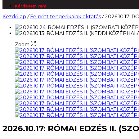
Kérdésem van!
Kezdőlap
/
Felnőtt tengerikajak oktatás
/
2026.10.17: 
Zoom
2026.10.17: RÓMAI EDZÉS II. 