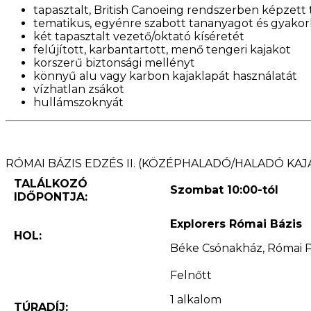
tapasztalt, British Canoeing rendszerben képzett
tematikus, egyénre szabott tananyagot és gyakor
két tapasztalt vezető/oktató kíséretét
felújított, karbantartott, menő tengeri kajakot
korszerű biztonsági mellényt
könnyű alu vagy karbon kajaklapát használatát
vízhatlan zsákot
hullámszoknyát
RÓMAI BÁZIS EDZÉS II. (KÖZÉPHALADÓ/HALADÓ KAJ
TALÁLKOZÓ
Szombat 10:00-tól
IDŐPONTJA:
Explorers Római Bázis
HOL:
Béke Csónakház, Római Pa
Felnőtt
1 alkalom
TÚRADÍJ: