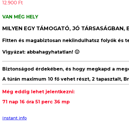
12.900
Ft
VAN MÉG HELY
MILYEN EGY TÁMOGATÓ, JÓ TÁRSASÁGBAN,
Fitten és magabiztosan nekiindulhatsz folyók és 
Vigyázat:
abbahagyhatatlan
! 🙂
Biztonságod érdekében, és hogy megkapd a megérd
A túrán maximum 10 fő vehet részt, 2 tapasztalt, B
Még eddig lehet jelentkezni:
71 nap 16 óra 51 perc 35 mp
Instant info