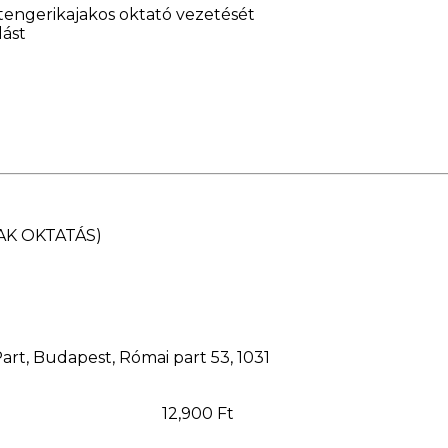
 tengerikajakos oktató vezetését
lást
AK OKTATÁS)
rt, Budapest, Római part 53, 1031
12,900 Ft