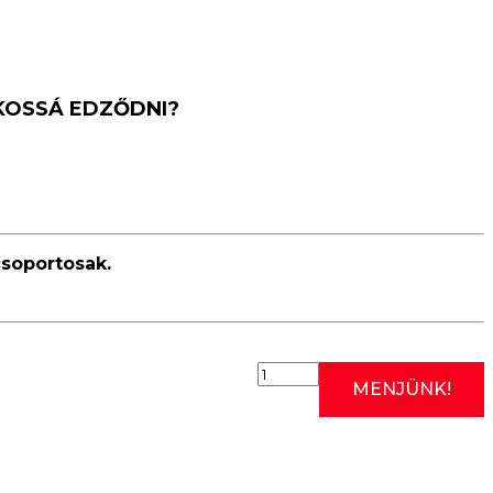
KOSSÁ EDZŐDNI?
soportosak.
2026.10.17:
MENJÜNK!
RÓMAI
EDZÉS
II.
(SZOMBATI
KÖZÉPHALADÓ/HALADÓ