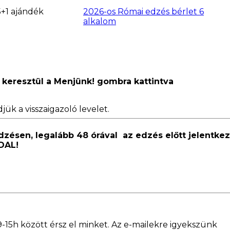
5+1 ajándék
2026-os Római edzés bérlet 6
alkalom
n keresztül a Menjünk! gombra kattintva
jük a visszaigazoló levelet.
zésen, legalább 48 órával az edzés előtt jelentke
DAL!
-15h között érsz el minket. Az e-mailekre igyekszünk