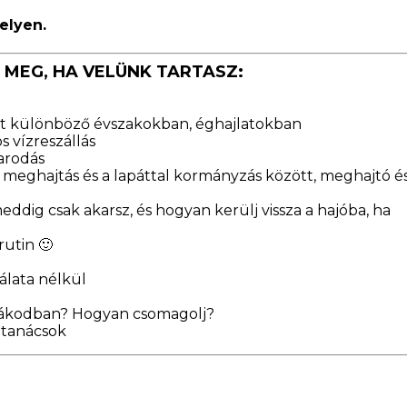
elyen.
MEG, HA VELÜNK TARTASZ:
tözet különböző évszakokban, éghajlatokban
s vízreszállás
yarodás
 meghajtás és a lapáttal kormányzás között, meghajtó é
eddig csak akarsz, és hogyan kerülj vissza a hajóba, ha
rutin 🙂
álata nélkül
sákodban? Hogyan csomagolj?
i tanácsok