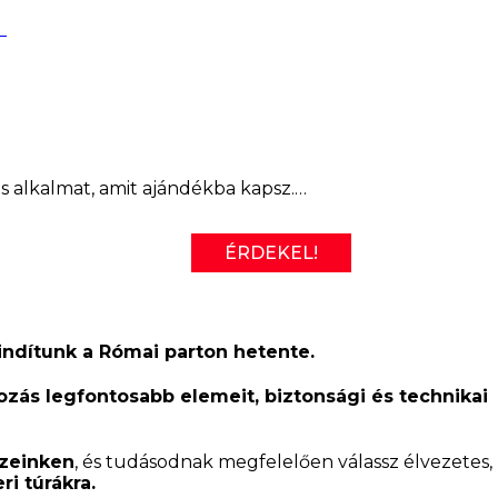
es alkalmat, amit ajándékba kapsz.…
ÉRDEKEL!
ndítunk a Római parton hetente.
zás legfontosabb elemeit, biztonsági és technikai
ízeinken
, és tudásodnak megfelelően válassz élvezetes,
ri túrákra.