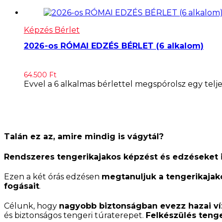
Képzés Bérlet
2026-os RÓMAI EDZÉS BÉRLET (6 alkalom)
64.500
Ft
Evvel a 6 alkalmas bérlettel megspórolsz egy telj
Talán ez az, amire mindig is vágytál?
Rendszeres tengerikajakos képzést és edzéseket i
Ezen a két órás edzésen
megtanuljuk a tengerikajako
fogásait
.
Célunk, hogy
nagyobb biztonságban evezz hazai v
és biztonságos tengeri túraterepet.
Felkészülés tenge