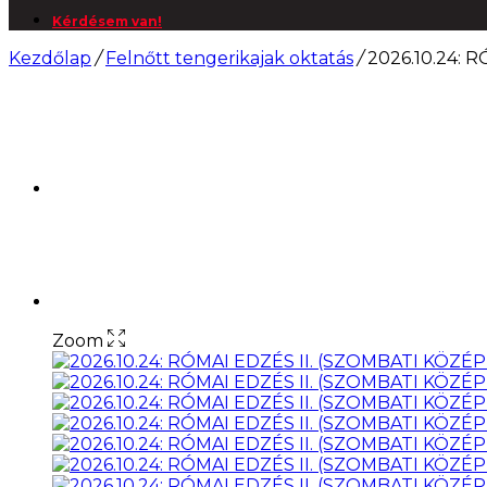
Kérdésem van!
Kezdőlap
/
Felnőtt tengerikajak oktatás
/
2026.10.24: 
Zoom