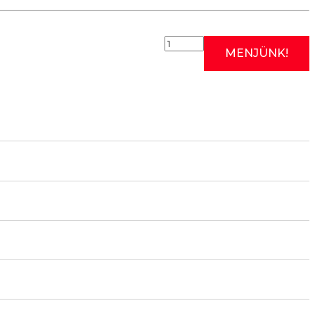
2026.10.24:
MENJÜNK!
RÓMAI
EDZÉS
II.
(SZOMBATI
KÖZÉPHALADÓ/HALADÓ
KAJAK
OKTATÁS)
10:00
mennyiség