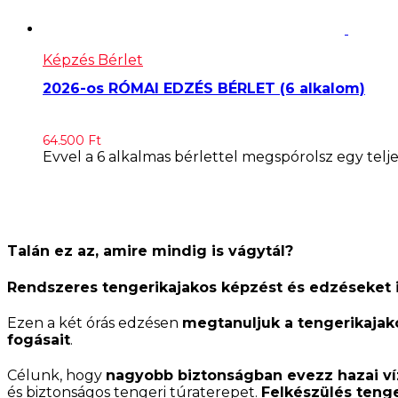
Képzés Bérlet
2026-os RÓMAI EDZÉS BÉRLET (6 alkalom)
64.500
Ft
Evvel a 6 alkalmas bérlettel megspórolsz egy telj
Talán ez az, amire mindig is vágytál?
Rendszeres tengerikajakos képzést és edzéseket i
Ezen a két órás edzésen
megtanuljuk a tengerikajako
fogásait
.
Célunk, hogy
nagyobb biztonságban evezz hazai v
és biztonságos tengeri túraterepet.
Felkészülés tenge