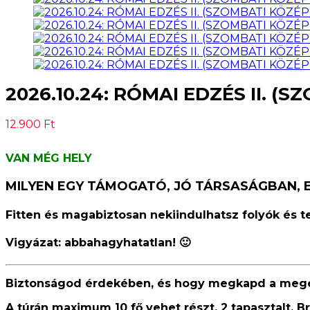
2026.10.24: RÓMAI EDZÉS II. 
12.900
Ft
VAN MÉG HELY
MILYEN EGY TÁMOGATÓ, JÓ TÁRSASÁGBAN,
Fitten és magabiztosan nekiindulhatsz folyók és 
Vigyázat:
abbahagyhatatlan
! 🙂
Biztonságod érdekében, és hogy megkapd a megérd
A túrán maximum 10 fő vehet részt, 2 tapasztalt, B