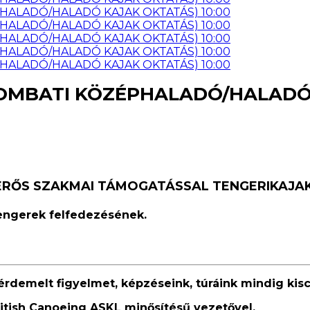
(SZOMBATI KÖZÉPHALADÓ/HALADÓ
 ERŐS SZAKMAI TÁMOGATÁSSAL TENGERIKAJA
tengerek felfedezésének.
emelt figyelmet, képzéseink, túráink mindig kisc
ritish Canoeing ASKL minősítésű vezetővel.