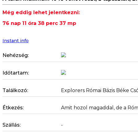
Még eddig lehet jelentkezni:
76 nap 11 óra 38 perc 37 mp
Instant info
Nehézség:
Időtartam:
Találkozó:
Explorers Római Bázis Béke Csó
Étkezés:
Amit hozol magaddal, de a Róma
Szállás:
-