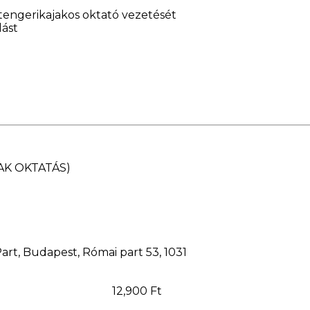
 tengerikajakos oktató vezetését
lást
AK OKTATÁS)
rt, Budapest, Római part 53, 1031
12,900 Ft