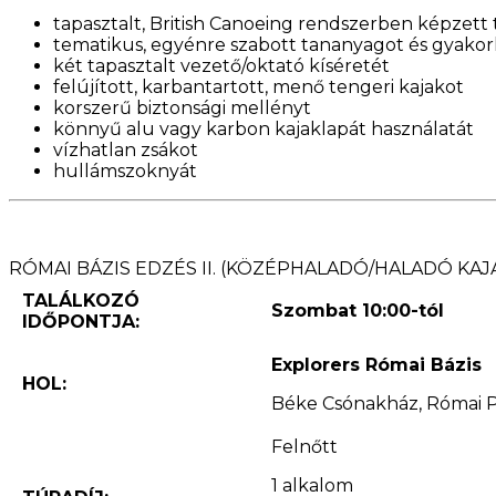
tapasztalt, British Canoeing rendszerben képzett
tematikus, egyénre szabott tananyagot és gyakor
két tapasztalt vezető/oktató kíséretét
felújított, karbantartott, menő tengeri kajakot
korszerű biztonsági mellényt
könnyű alu vagy karbon kajaklapát használatát
vízhatlan zsákot
hullámszoknyát
RÓMAI BÁZIS EDZÉS II. (KÖZÉPHALADÓ/HALADÓ KAJ
TALÁLKOZÓ
Szombat 10:00-tól
IDŐPONTJA:
Explorers Római Bázis
HOL:
Béke Csónakház, Római Pa
Felnőtt
1 alkalom