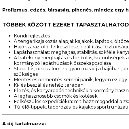
Profizmus, edzés, társaság, pihenés, mindez egy h
TÖBBEK KÖZÖTT EZEKET TAPASZTALHATOD 
Kondi fejlesztés
A tengerikajakozás alapjai: kajakok, lapátok, öl
Hajó szárazföldi felkészítése, beállítása, biztonságo
Lapáthasználat: meghajtás, stabilitás, sokféle kan
A hatékony meghajtás és fordulás, különbségek a
kormányzó lapáthúzások összekapcsolása
Stabilitás, önbizalom: hogyan maradj a hajóban, am
szükséges
Mentés és önmentés: semmi pánik, legyen ez egy 
Ki- és beszállás nehéz terepen
Élezés, és kanyarodási technikák a kormány haszn
A leghasznosabb csomók és kötések
Felkészülés expedíciókra: m
it hozz magaddal a z
Túlélő-tippek, táborozási és kajakos sportruházat
A díj tartalmazza: