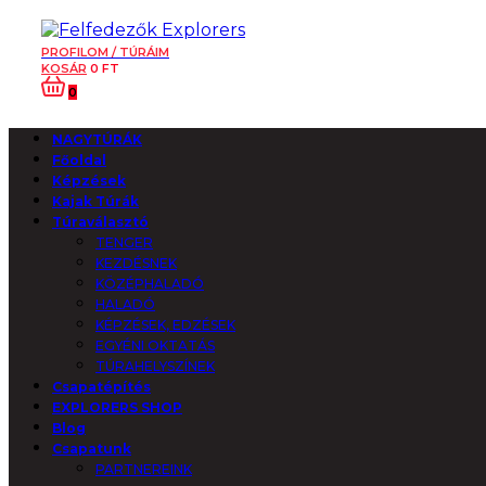
PROFILOM / TÚRÁIM
KOSÁR
0
FT
0
NAGYTÚRÁK
Főoldal
Képzések
Kajak Túrák
Túraválasztó
TENGER
KEZDÉSNEK
KÖZÉPHALADÓ
HALADÓ
KÉPZÉSEK, EDZÉSEK
EGYÉNI OKTATÁS
TÚRAHELYSZÍNEK
Csapatépítés
EXPLORERS SHOP
Blog
Csapatunk
PARTNEREINK