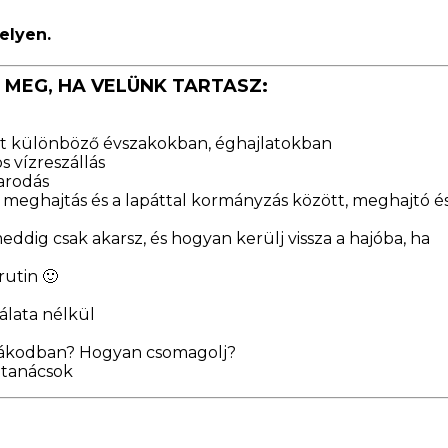
elyen.
MEG, HA VELÜNK TARTASZ:
tözet különböző évszakokban, éghajlatokban
s vízreszállás
yarodás
 meghajtás és a lapáttal kormányzás között, meghajtó é
eddig csak akarsz, és hogyan kerülj vissza a hajóba, ha
rutin 🙂
álata nélkül
sákodban? Hogyan csomagolj?
i tanácsok