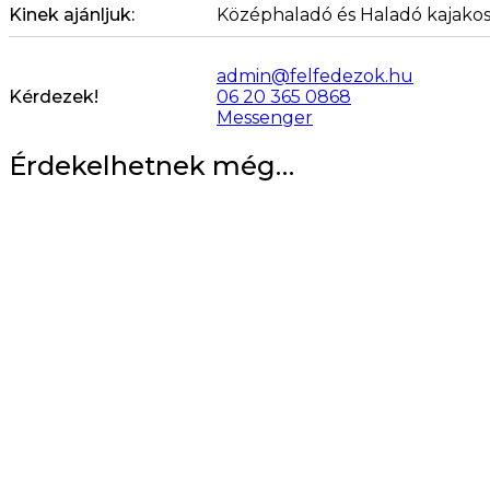
Kinek ajánljuk:
Középhaladó és Haladó kajakos
admin@felfedezok.hu
Kérdezek!
06 20 365 0868
Messenger
Érdekelhetnek még…