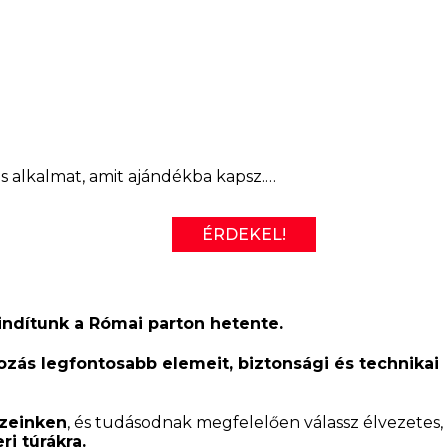
es alkalmat, amit ajándékba kapsz.…
ÉRDEKEL!
ndítunk a Római parton hetente.
zás legfontosabb elemeit, biztonsági és technikai
ízeinken
, és tudásodnak megfelelően válassz élvezetes,
ri túrákra.