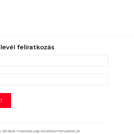
rlevél feliratkozás
 leírások másolása jogi következményekkel jár.