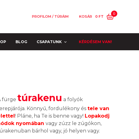
0
PROFILOM / TÚRÁIM
KOSÁR
0
FT
HOP
BLOG
CSAPATUNK
KÉRDÉSEM VAN!
túrakenu
A fürge
a folyók
erepjárója. Könnyű, fordulékony és
tele van
lettel
! Pláne, ha Te is benne vagy!
Lopakodj
hódok nyomában
vagy zúzz le zúgókon,
úrakenuban bárhol vagy, jó helyen vagy.