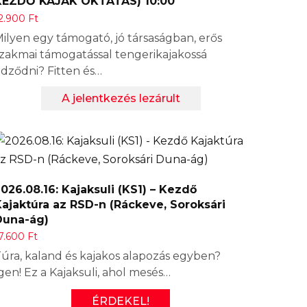
KEZDŐ KAJAK OKTATÁS) 10:00
2.900
Ft
ilyen egy támogató, jó társaságban, erős
zakmai támogatással tengerikajakossá
dződni? Fitten és…
A jelentkezés lezárult
026.08.16: Kajaksuli (KS1) – Kezdő
ajaktúra az RSD-n (Ráckeve, Soroksári
Duna-ág)
7.600
Ft
úra, kaland és kajakos alapozás egyben?
gen! Ez a Kajaksuli, ahol mesés…
ÉRDEKEL!