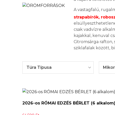
A vastagfalú, rugalm
strapabírók, robosz
elsüllyeszthetetlen
csak vadvízre alkalm
kajakkal, kenuval cs
Citromsárga rafton,
sziklafalak között, b
Túra Típusa
Mikor
2026-os RÓMAI EDZÉS BÉRLET (6 alkalom