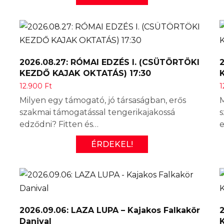
2026.08.27: RÓMAI EDZÉS I. (CSÜTÖRTÖKI
KEZDŐ KAJAK OKTATÁS) 17:30
12.900
Ft
1
Milyen egy támogató, jó társaságban, erős
M
szakmai támogatással tengerikajakossá
s
edződni? Fitten és…
e
ÉRDEKEL!
2026.09.06: LAZA LUPA – Kajakos Falkakör
Danival