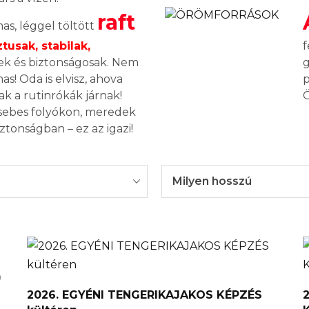
raft
as, léggel töltött
tusak, stabilak,
f
ek és biztonságosak. Nem
g
as! Oda is elvisz, ahova
p
ak a rutinrókák járnak!
Ö
 sebes folyókon, meredek
iztonságban – ez az igazi!
Milyen hosszú
)
2026. EGYÉNI TENGERIKAJAKOS KÉPZÉS