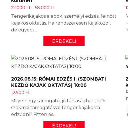
kültéren
Ártartomány:
–
22.000
Ft
58.000
Ft
1
22.000 Ft -
M
Tengerikajakos alapok, személyi edzés, felnőtt
58.000 Ft
s
kajakos oktatás. Ha rendszeresen kajakozol,
e
de egyedi…
ÉRDEKEL!
2026.08.15: RÓMAI EDZÉS I. (SZOMBATI
2
KEZDŐ KAJAK OKTATÁS) 10:00
K
12.900
Ft
1
Milyen egy támogató, jó társaságban, erős
T
szakmai támogatással tengerikajakossá
I
edződni? Fitten és…
ÉRDEKEL!