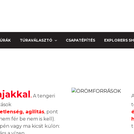
TÚRÁK
TÚRAVÁLASZTÓ
CSAPATÉPÍTÉS
EXPLORERS S
ajakkal
.
A tengeri
zások
t
tlenség, agilitás
, pont
é
nem fér be nem is kell).
pén vagy ma kicsit külön:
t
árs a vízen.