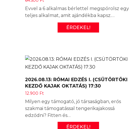
64.500
Ft
Evvel a 6 alkalmas bérlettel megspórolsz egy
teljes alkalmat, amit ajándékba kapsz.…
ÉRDEKEL!
2026.08.13: RÓMAI EDZÉS I. (CSÜTÖRTÖKI
KEZDŐ KAJAK OKTATÁS) 17:30
12.900
Ft
Milyen egy támogató, jó társaságban, erős
szakmai támogatással tengerikajakossá
edződni? Fitten és…
ÉRDEKEL!