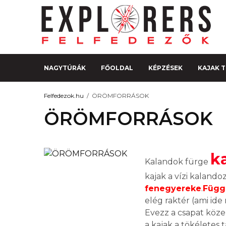
NAGYTÚRÁK
FŐOLDAL
KÉPZÉSEK
KAJAK 
Felfedezok.hu
ÖRÖMFORRÁSOK
ÖRÖMFORRÁSOK
k
Kalandok fürge
kajak a vízi kalando
fenegyereke
.
Függe
elég raktér (ami ide 
Evezz a csapat köze
a kajak a tökéletes t