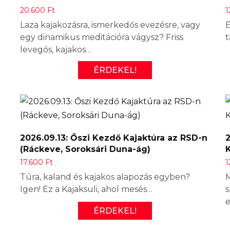
20.600
Ft
1
Laza kajakozásra, ismerkedős evezésre, vagy
E
egy dinamikus meditációra vágysz? Friss
t
levegős, kajakos…
ÉRDEKEL!
2026.09.13: Őszi Kezdő Kajaktúra az RSD-n
(Ráckeve, Soroksári Duna-ág)
17.600
Ft
1
Túra, kaland és kajakos alapozás egyben?
M
Igen! Ez a Kajaksuli, ahol mesés…
s
e
ÉRDEKEL!